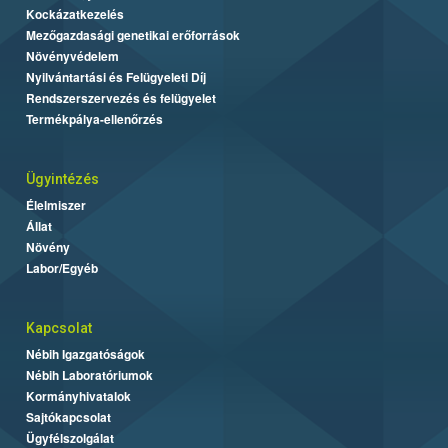
Kockázatkezelés
Mezőgazdasági genetikai erőforrások
Növényvédelem
Nyilvántartási és Felügyeleti Díj
Rendszerszervezés és felügyelet
Termékpálya-ellenőrzés
Ügyintézés
Élelmiszer
Állat
Növény
Labor/Egyéb
Kapcsolat
Nébih Igazgatóságok
Nébih Laboratóriumok
Kormányhivatalok
Sajtókapcsolat
Ügyfélszolgálat