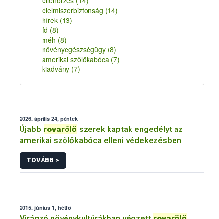
ellenőrzés
(14)
élelmiszerbiztonság
(14)
hírek
(13)
fd
(8)
méh
(8)
növényegészségügy
(8)
amerikai szőlőkabóca
(7)
kiadvány
(7)
2026. április 24, péntek
Újabb
rovarölő
szerek kaptak engedélyt az
amerikai szőlőkabóca elleni védekezésben
TOVÁBB >
2015. június 1, hétfő
Virágzó növénykultúrákban végzett
rovarölő