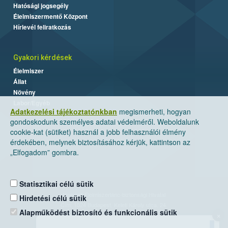
Hatósági jogsegély
Élelmiszermentő Központ
Hírlevél feliratkozás
Gyakori kérdések
Élelmiszer
Állat
Növény
Labor/Egyéb
Adatkezelési tájékoztatónkban
megismerheti, hogyan
gondoskodunk személyes adatai védelméről. Weboldalunk
cookie-kat (sütiket) használ a jobb felhasználói élmény
érdekében, melynek biztosításához kérjük, kattintson az
„Elfogadom” gombra.
Statisztikai célú sütik
Nemzeti Élelmiszerlánc-biztonsági Hivatal
Hirdetési célú sütik
Cím: 1024 Budapest, Keleti Károly utca. 24.
Alapműködést biztosító és funkcionális sütik
×
Levelezési cím: 1525 Budapest. Pf. 30.