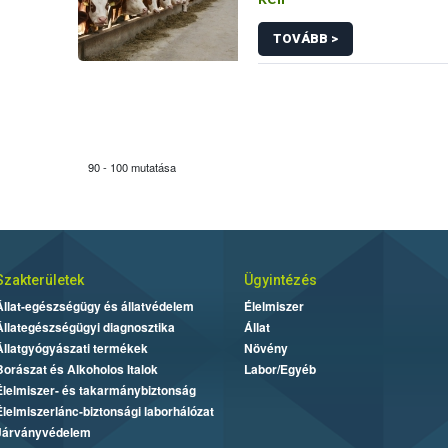
TOVÁBB >
90 - 100 mutatása
Szakterületek
Ügyintézés
Állat-egészségügy és állatvédelem
Élelmiszer
Állategészségügyi diagnosztika
Állat
Állatgyógyászati termékek
Növény
Borászat és Alkoholos Italok
Labor/Egyéb
Élelmiszer- és takarmánybiztonság
Élelmiszerlánc-biztonsági laborhálózat
Járványvédelem