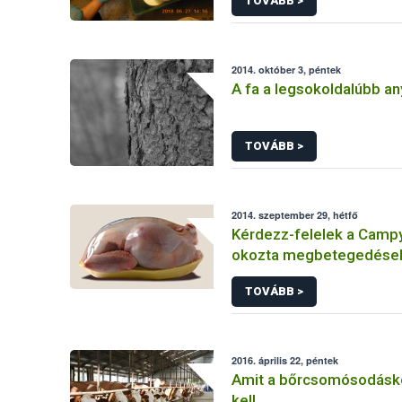
TOVÁBB >
2014. október 3, péntek
A fa a legsokoldalúbb a
TOVÁBB >
2014. szeptember 29, hétfő
Kérdezz-felelek a Camp
okozta megbetegedések
TOVÁBB >
2016. április 22, péntek
Amit a bőrcsomósodáskó
kell