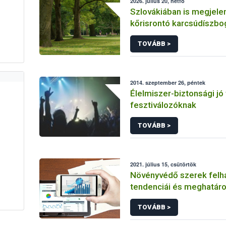
2026. július 20, hétfő
Szlovákiában is megjelen
kőrisrontó karcsúdíszbo
TOVÁBB >
2014. szeptember 26, péntek
Élelmiszer-biztonsági jó
fesztiválozóknak
TOVÁBB >
2021. július 15, csütörtök
Növényvédő szerek felh
tendenciái és meghatáro
prioritást élvező elemek
TOVÁBB >
fenntartható növényvéd
érdekében