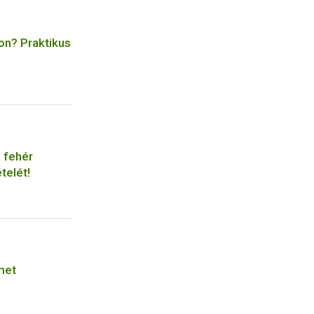
on? Praktikus
 fehér
telét!
met