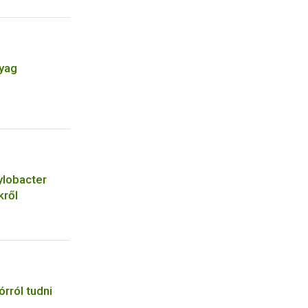
nyag
ylobacter
ről
rról tudni