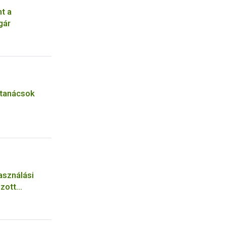
t a
gár
 tanácsok
asználási
zott
 a
elem