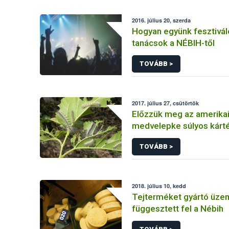
2016. július 20, szerda
Hogyan együnk fesztivál
tanácsok a NÉBIH-től
TOVÁBB >
2017. július 27, csütörtök
Előzzük meg az amerikai
medvelepke súlyos kárté
TOVÁBB >
2018. július 10, kedd
Tejterméket gyártó üze
függesztett fel a Nébih