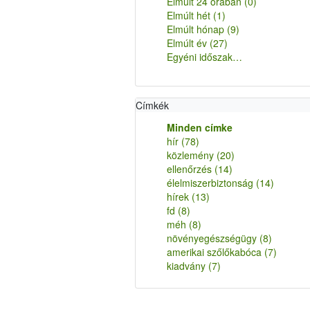
Elmúlt 24 órában
(0)
Elmúlt hét
(1)
Elmúlt hónap
(9)
Elmúlt év
(27)
Egyéni időszak…
Címkék
Minden címke
hír
(78)
közlemény
(20)
ellenőrzés
(14)
élelmiszerbiztonság
(14)
hírek
(13)
fd
(8)
méh
(8)
növényegészségügy
(8)
amerikai szőlőkabóca
(7)
kiadvány
(7)