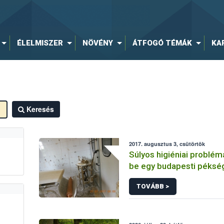
ÉLELMISZER
NÖVÉNY
ÁTFOGÓ TÉMÁK
KA
Keresés
2017. augusztus 3, csütörtök
Súlyos higiéniai problém
be egy budapesti péksé
TOVÁBB >