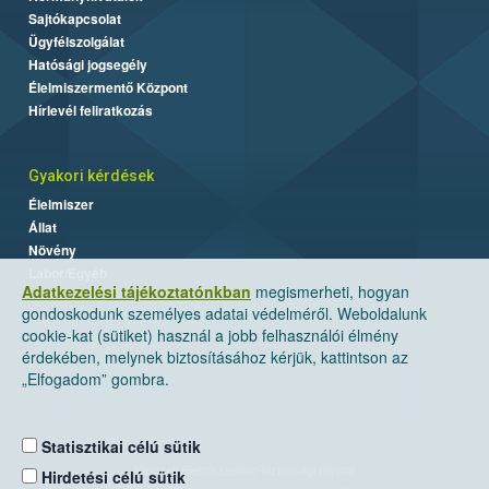
Sajtókapcsolat
Ügyfélszolgálat
Hatósági jogsegély
Élelmiszermentő Központ
Hírlevél feliratkozás
Gyakori kérdések
Élelmiszer
Állat
Növény
Labor/Egyéb
Adatkezelési tájékoztatónkban
megismerheti, hogyan
gondoskodunk személyes adatai védelméről. Weboldalunk
cookie-kat (sütiket) használ a jobb felhasználói élmény
érdekében, melynek biztosításához kérjük, kattintson az
„Elfogadom” gombra.
Statisztikai célú sütik
Nemzeti Élelmiszerlánc-biztonsági Hivatal
Hirdetési célú sütik