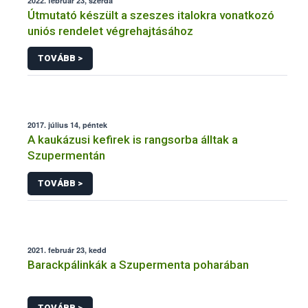
2022. február 23, szerda
Útmutató készült a szeszes italokra vonatkozó
uniós rendelet végrehajtásához
TOVÁBB >
2017. július 14, péntek
A kaukázusi kefirek is rangsorba álltak a
Szupermentán
TOVÁBB >
2021. február 23, kedd
Barackpálinkák a Szupermenta poharában
TOVÁBB >