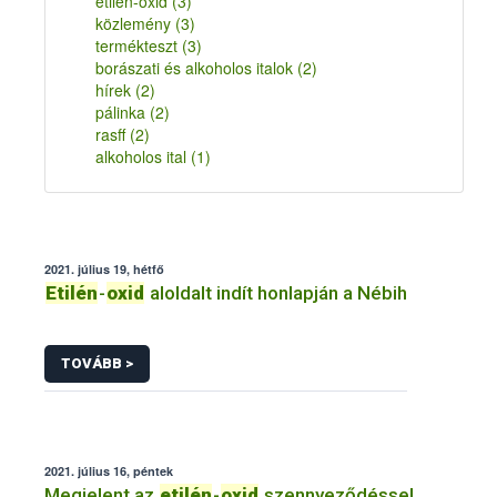
etilén-oxid
(3)
közlemény
(3)
termékteszt
(3)
borászati és alkoholos italok
(2)
hírek
(2)
pálinka
(2)
rasff
(2)
alkoholos ital
(1)
2021. július 19, hétfő
Etilén
-
oxid
aloldalt indít honlapján a Nébih
TOVÁBB >
2021. július 16, péntek
Megjelent az
etilén
-
oxid
szennyeződéssel