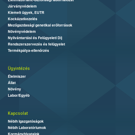
Járványvédelem
Kiemelt ügyek, EUTR
Kockázatkezelés
Mezőgazdasági genetikai erőforrások
Növényvédelem
Nyilvántartási és Felügyeleti Díj
Rendszerszervezés és felügyelet
Termékpálya-ellenőrzés
Ügyintézés
Élelmiszer
Állat
Növény
Labor/Egyéb
Kapcsolat
Nébih Igazgatóságok
Nébih Laboratóriumok
Kormányhivatalok