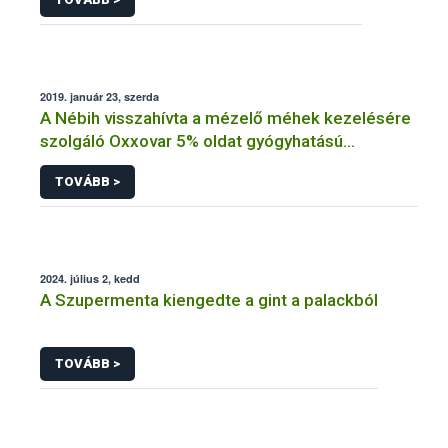
2019. január 23, szerda
A Nébih visszahívta a mézelő méhek kezelésére
szolgáló Oxxovar 5% oldat gyógyhatású
készítményt a hazai piacról
TOVÁBB >
2024. július 2, kedd
A Szupermenta kiengedte a gint a palackból
TOVÁBB >