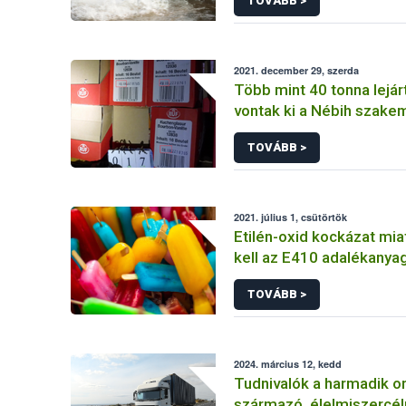
TOVÁBB >
lehetőségek
2021. december 29, szerda
Több mint 40 tonna lejár
vontak ki a Nébih szake
forgalomból
TOVÁBB >
2021. július 1, csütörtök
Etilén-oxid kockázat miat
kell az E410 adalékanya
tartalmazó termékeket
TOVÁBB >
2024. március 12, kedd
Tudnivalók a harmadik o
származó, élelmiszercél