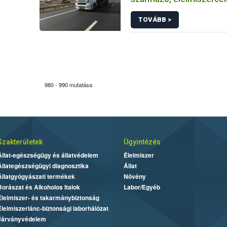
eredetű (hagyományos é
TOVÁBB >
átállási) termékek mint
költségéről
980 - 990 mutatása
Szakterületek
Ügyintézés
Állat-egészségügy és állatvédelem
Élelmiszer
Állategészségügyi diagnosztika
Állat
Állatgyógyászati termékek
Növény
Borászat és Alkoholos Italok
Labor/Egyéb
Élelmiszer- és takarmánybiztonság
Élelmiszerlánc-biztonsági laborhálózat
Járványvédelem