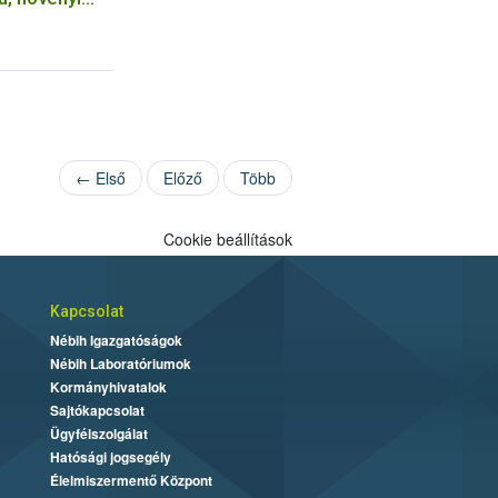
s ökológiai/
avételének
← Első
Előző
Több
Cookie beállítások
Kapcsolat
Nébih Igazgatóságok
Nébih Laboratóriumok
Kormányhivatalok
Sajtókapcsolat
Ügyfélszolgálat
Hatósági jogsegély
Élelmiszermentő Központ