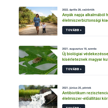
2022. április 28, csütörtök
Anyák napja alkalmából h
élelmiszerbiztonsági kia
köszönti a kismamákat a
TOVÁBB >
2021. augusztus 18, szerda
Új biológiai védekezésse
kísérleteznek magyar ku
parlagfű ellen
TOVÁBB >
2021. június 25, péntek
Antibiotikum rezisztenci
élelmiszer-előállítási kö
források és ellenőrzési,