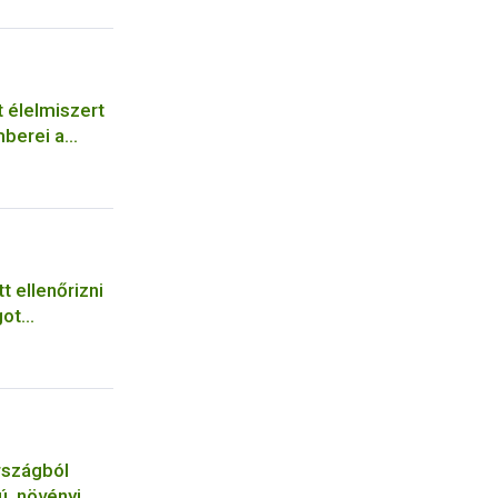
t élelmiszert
mberei a
t ellenőrizni
got
rszágból
ú, növényi