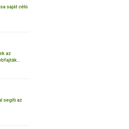
ása saját célú
ek az
ebfajták
l segíti az