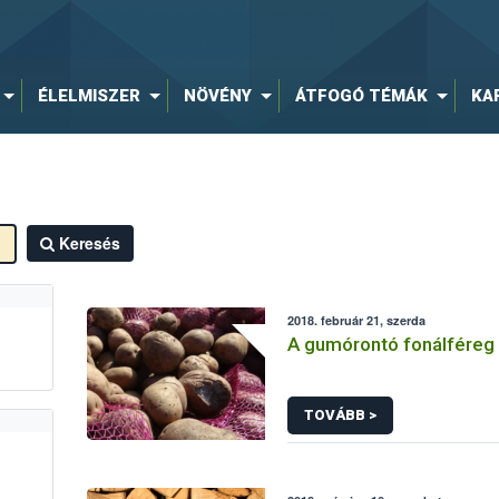
ÉLELMISZER
NÖVÉNY
ÁTFOGÓ TÉMÁK
KA
Keresés
2018. február 21, szerda
A gumórontó fonálféreg
TOVÁBB >