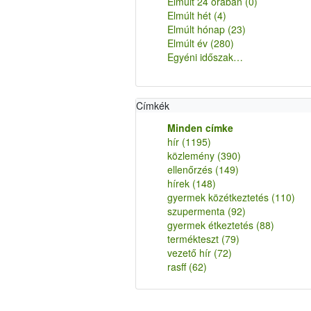
Elmúlt 24 órában
(0)
Elmúlt hét
(4)
Elmúlt hónap
(23)
Elmúlt év
(280)
Egyéni időszak…
Címkék
Minden címke
hír
(1195)
közlemény
(390)
ellenőrzés
(149)
hírek
(148)
gyermek közétkeztetés
(110)
szupermenta
(92)
gyermek étkeztetés
(88)
termékteszt
(79)
vezető hír
(72)
rasff
(62)