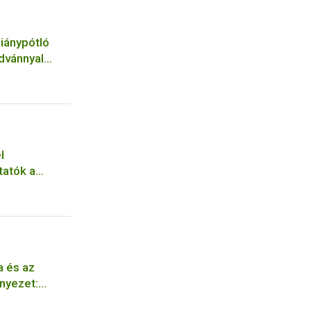
iánypótló
dvánnyal
 Nébih
l
tatók a
a és az
rnyezet:
 szabályozási