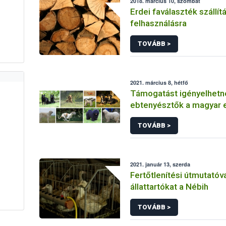
2018. március 10, szombat
Erdei faválaszték szállít
felhasználásra
TOVÁBB >
2021. március 8, hétfő
Támogatást igényelhetn
ebtenyésztők a magyar 
törzskönyvéhez
TOVÁBB >
2021. január 13, szerda
Fertőtlenítési útmutatóva
állattartókat a Nébih
TOVÁBB >