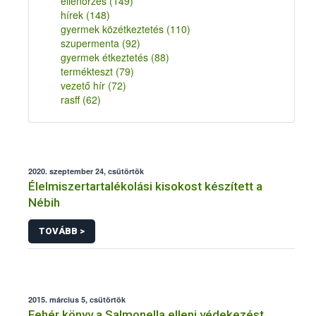
ellenőrzés
(149)
hírek
(148)
gyermek közétkeztetés
(110)
szupermenta
(92)
gyermek étkeztetés
(88)
termékteszt
(79)
vezető hír
(72)
rasff
(62)
2020. szeptember 24, csütörtök
Élelmiszertartalékolási kisokost készített a
Nébih
TOVÁBB >
2015. március 5, csütörtök
Fehér könyv a Salmonella elleni védekezést