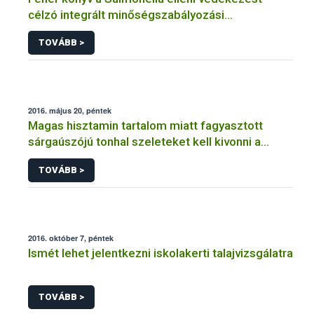
célzó integrált minőségszabályozási
rendszerhez
TOVÁBB >
2016. május 20, péntek
Magas hisztamin tartalom miatt fagyasztott
sárgaúszójú tonhal szeleteket kell kivonni a
forgalomból
TOVÁBB >
2016. október 7, péntek
Ismét lehet jelentkezni iskolakerti talajvizsgálatra
TOVÁBB >