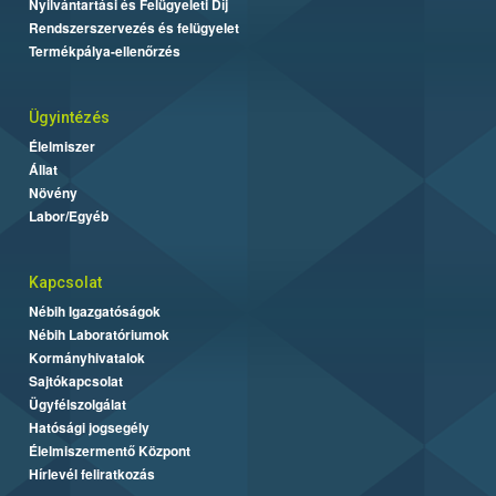
Nyilvántartási és Felügyeleti Díj
Rendszerszervezés és felügyelet
Termékpálya-ellenőrzés
Ügyintézés
Élelmiszer
Állat
Növény
Labor/Egyéb
Kapcsolat
Nébih Igazgatóságok
Nébih Laboratóriumok
Kormányhivatalok
Sajtókapcsolat
Ügyfélszolgálat
Hatósági jogsegély
Élelmiszermentő Központ
Hírlevél feliratkozás