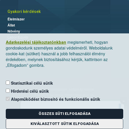
Gyakori kérdések
Élelmiszer
Állat
Növény
Labor/Egyéb
Adatkezelési tájékoztatónkban
megismerheti, hogyan
gondoskodunk személyes adatai védelméről. Weboldalunk
cookie-kat (sütiket) használ a jobb felhasználói élmény
érdekében, melynek biztosításához kérjük, kattintson az
„Elfogadom” gombra.
Statisztikai célú sütik
Nemzeti Élelmiszerlánc-biztonsági Hivatal
Hirdetési célú sütik
Cím: 1024 Budapest, Keleti Károly utca. 24.
Alapműködést biztosító és funkcionális sütik
×
Levelezési cím: 1525 Budapest. Pf. 30.
ÖSSZES SÜTI ELFOGADÁSA
E-mail:
ugyfelszolgalat@nebih.gov.hu
Zöld szám: 06-80/263-244
KIVÁLASZTOTT SÜTIK ELFOGADÁSA
Telefon: 06-1/ 336-9000