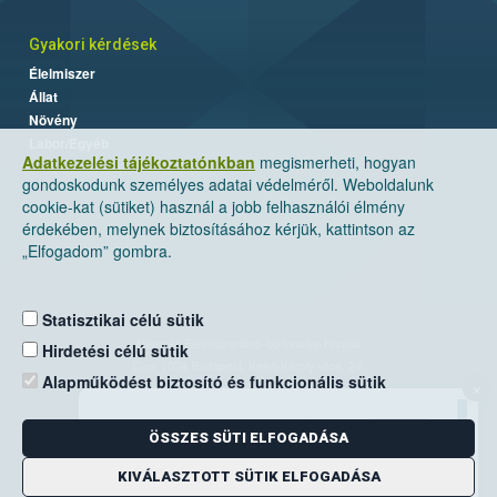
Gyakori kérdések
Élelmiszer
Állat
Növény
Labor/Egyéb
Adatkezelési tájékoztatónkban
megismerheti, hogyan
gondoskodunk személyes adatai védelméről. Weboldalunk
cookie-kat (sütiket) használ a jobb felhasználói élmény
érdekében, melynek biztosításához kérjük, kattintson az
„Elfogadom” gombra.
Statisztikai célú sütik
Nemzeti Élelmiszerlánc-biztonsági Hivatal
Hirdetési célú sütik
Cím: 1024 Budapest, Keleti Károly utca. 24.
Alapműködést biztosító és funkcionális sütik
×
Levelezési cím: 1525 Budapest. Pf. 30.
ÖSSZES SÜTI ELFOGADÁSA
E-mail:
ugyfelszolgalat@nebih.gov.hu
Zöld szám: 06-80/263-244
KIVÁLASZTOTT SÜTIK ELFOGADÁSA
Telefon: 06-1/ 336-9000