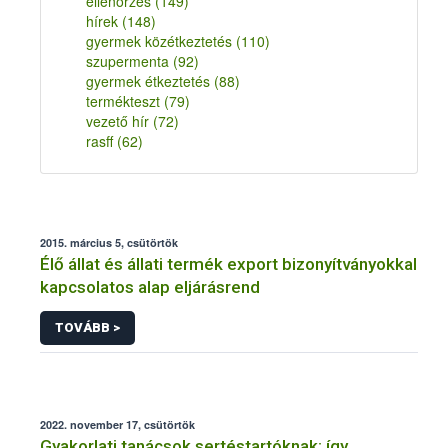
ellenőrzés
(149)
hírek
(148)
gyermek közétkeztetés
(110)
szupermenta
(92)
gyermek étkeztetés
(88)
termékteszt
(79)
vezető hír
(72)
rasff
(62)
2015. március 5, csütörtök
Élő állat és állati termék export bizonyítványokkal
kapcsolatos alap eljárásrend
TOVÁBB >
2022. november 17, csütörtök
Gyakorlati tanácsok sertéstartóknak: így