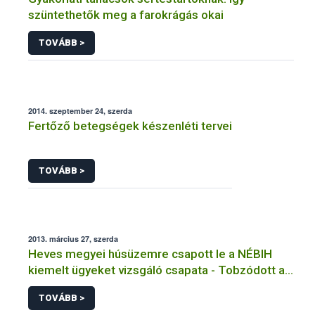
szüntethetők meg a farokrágás okai
TOVÁBB >
2014. szeptember 24, szerda
Fertőző betegségek készenléti tervei
TOVÁBB >
2013. március 27, szerda
Heves megyei húsüzemre csapott le a NÉBIH
kiemelt ügyeket vizsgáló csapata - Tobzódott a
szabálytalanságokban az alig három hónapja
TOVÁBB >
újranyitott előállító hely