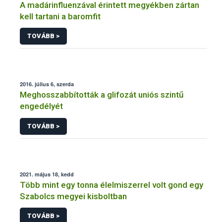
A madárinfluenzával érintett megyékben zártan
kell tartani a baromfit
TOVÁBB >
2016. július 6, szerda
Meghosszabbították a glifozát uniós szintű
engedélyét
TOVÁBB >
2021. május 18, kedd
Több mint egy tonna élelmiszerrel volt gond egy
Szabolcs megyei kisboltban
TOVÁBB >