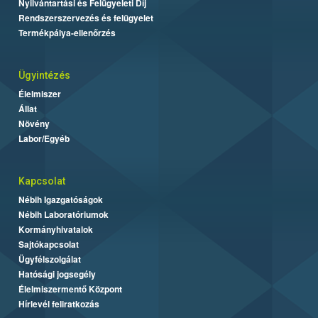
Nyilvántartási és Felügyeleti Díj
Rendszerszervezés és felügyelet
Termékpálya-ellenőrzés
Ügyintézés
Élelmiszer
Állat
Növény
Labor/Egyéb
Kapcsolat
Nébih Igazgatóságok
Nébih Laboratóriumok
Kormányhivatalok
Sajtókapcsolat
Ügyfélszolgálat
Hatósági jogsegély
Élelmiszermentő Központ
Hírlevél feliratkozás