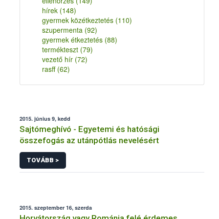
ellenőrzés
(149)
hírek
(148)
gyermek közétkeztetés
(110)
szupermenta
(92)
gyermek étkeztetés
(88)
termékteszt
(79)
vezető hír
(72)
rasff
(62)
2015. június 9, kedd
Sajtómeghívó - Egyetemi és hatósági
összefogás az utánpótlás nevelésért
TOVÁBB >
2015. szeptember 16, szerda
Horvátország vagy Románia felé érdemes