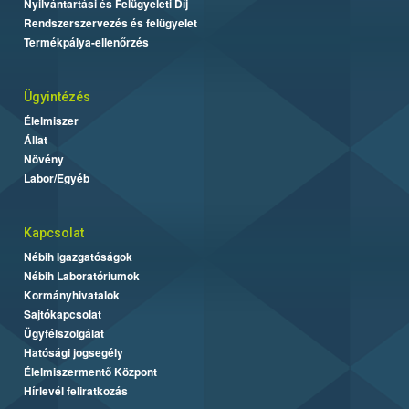
Nyilvántartási és Felügyeleti Díj
Rendszerszervezés és felügyelet
Termékpálya-ellenőrzés
Ügyintézés
Élelmiszer
Állat
Növény
Labor/Egyéb
Kapcsolat
Nébih Igazgatóságok
Nébih Laboratóriumok
Kormányhivatalok
Sajtókapcsolat
Ügyfélszolgálat
Hatósági jogsegély
Élelmiszermentő Központ
Hírlevél feliratkozás