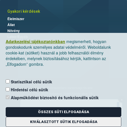
Gyakori kérdések
Élelmiszer
Állat
Növény
Labor/Egyéb
Adatkezelési tájékoztatónkban
megismerheti, hogyan
gondoskodunk személyes adatai védelméről. Weboldalunk
cookie-kat (sütiket) használ a jobb felhasználói élmény
érdekében, melynek biztosításához kérjük, kattintson az
„Elfogadom” gombra.
Statisztikai célú sütik
Nemzeti Élelmiszerlánc-biztonsági Hivatal
Hirdetési célú sütik
Cím: 1024 Budapest, Keleti Károly utca. 24.
Alapműködést biztosító és funkcionális sütik
×
Levelezési cím: 1525 Budapest. Pf. 30.
ÖSSZES SÜTI ELFOGADÁSA
E-mail:
ugyfelszolgalat@nebih.gov.hu
Zöld szám: 06-80/263-244
KIVÁLASZTOTT SÜTIK ELFOGADÁSA
Telefon: 06-1/ 336-9000