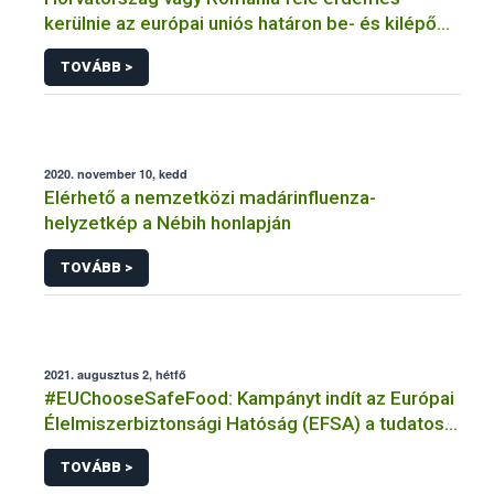
kerülnie az európai uniós határon be- és kilépő
szállítmányoknak
TOVÁBB >
2020. november 10, kedd
Elérhető a nemzetközi madárinfluenza-
helyzetkép a Nébih honlapján
TOVÁBB >
2021. augusztus 2, hétfő
#EUChooseSafeFood: Kampányt indít az Európai
Élelmiszerbiztonsági Hatóság (EFSA) a tudatos
élelmiszer-választásról
TOVÁBB >