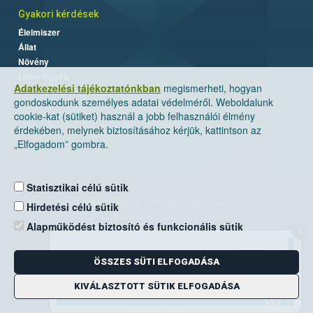
Gyakori kérdések
Élelmiszer
Állat
Növény
Labor/Egyéb
Adatkezelési tájékoztatónkban
megismerheti, hogyan
gondoskodunk személyes adatai védelméről. Weboldalunk
cookie-kat (sütiket) használ a jobb felhasználói élmény
érdekében, melynek biztosításához kérjük, kattintson az
„Elfogadom” gombra.
Statisztikai célú sütik
Nemzeti Élelmiszerlánc-biztonsági Hivatal
Hirdetési célú sütik
Cím: 1024 Budapest, Keleti Károly utca. 24.
Alapműködést biztosító és funkcionális sütik
×
Levelezési cím: 1525 Budapest. Pf. 30.
ÖSSZES SÜTI ELFOGADÁSA
E-mail:
ugyfelszolgalat@nebih.gov.hu
Zöld szám: 06-80/263-244
KIVÁLASZTOTT SÜTIK ELFOGADÁSA
Telefon: 06-1/ 336-9000
Fax: 06-1/336-9479