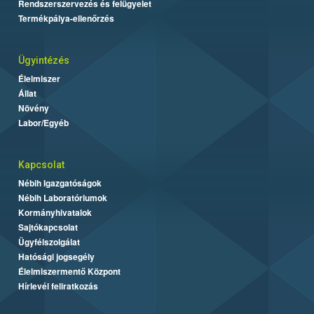
Rendszerszervezés és felügyelet
Termékpálya-ellenőrzés
Ügyintézés
Élelmiszer
Állat
Növény
Labor/Egyéb
Kapcsolat
Nébih Igazgatóságok
Nébih Laboratóriumok
Kormányhivatalok
Sajtókapcsolat
Ügyfélszolgálat
Hatósági jogsegély
Élelmiszermentő Központ
Hírlevél feliratkozás