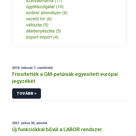
szarvasmarha
(11)
ügyfélszolgálat
(10)
embrió alrendszer
(6)
vezető hír
(6)
változás
(5)
állattenyésztés
(5)
export-import
(4)
2019. február 7, csütörtök
Frissítették a GM-petúniák egyesített európai
jegyzékét
TOVÁBB >
2021. július 30, péntek
Új funkciókkal bővül a LABOR rendszer