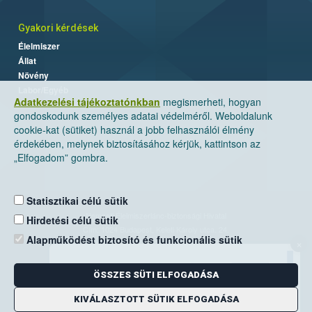
Gyakori kérdések
Élelmiszer
Állat
Növény
Labor/Egyéb
Adatkezelési tájékoztatónkban
megismerheti, hogyan
gondoskodunk személyes adatai védelméről. Weboldalunk
cookie-kat (sütiket) használ a jobb felhasználói élmény
érdekében, melynek biztosításához kérjük, kattintson az
„Elfogadom” gombra.
Statisztikai célú sütik
Nemzeti Élelmiszerlánc-biztonsági Hivatal
Hirdetési célú sütik
Cím: 1024 Budapest, Keleti Károly utca. 24.
Alapműködést biztosító és funkcionális sütik
×
Levelezési cím: 1525 Budapest. Pf. 30.
ÖSSZES SÜTI ELFOGADÁSA
E-mail:
ugyfelszolgalat@nebih.gov.hu
Zöld szám: 06-80/263-244
KIVÁLASZTOTT SÜTIK ELFOGADÁSA
Telefon: 06-1/ 336-9000