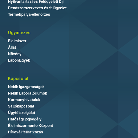
Nyilvántartási és Felügyeleti Díj
Rendszerszervezés és felügyelet
Termékpálya-ellenőrzés
Ügyintézés
Élelmiszer
Állat
Növény
Labor/Egyéb
Kapcsolat
Nébih Igazgatóságok
Nébih Laboratóriumok
Kormányhivatalok
Sajtókapcsolat
Ügyfélszolgálat
Hatósági jogsegély
Élelmiszermentő Központ
Hírlevél feliratkozás