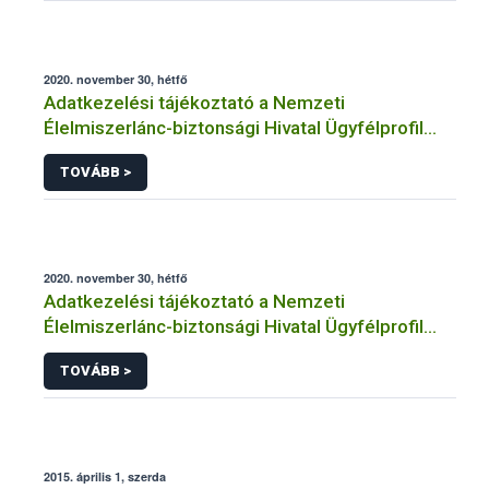
kapcsolódó adatkezeléséhez
2020. november 30, hétfő
Adatkezelési tájékoztató a Nemzeti
Élelmiszerlánc-biztonsági Hivatal Ügyfélprofil
Rendszerben növényegészségügy témakörben
TOVÁBB >
intézhető közhatalmi eljárásaihoz kapcsolódó
adatkezeléséhez
2020. november 30, hétfő
Adatkezelési tájékoztató a Nemzeti
Élelmiszerlánc-biztonsági Hivatal Ügyfélprofil
Rendszerben nem állami labor nyilvántartás
TOVÁBB >
témakörben intézhető közhatalmi eljárásaihoz
kapcsolódó adatkezeléséhez
2015. április 1, szerda