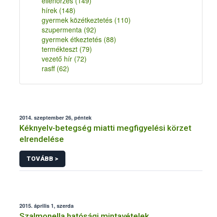
ellenőrzés
(149)
hírek
(148)
gyermek közétkeztetés
(110)
szupermenta
(92)
gyermek étkeztetés
(88)
termékteszt
(79)
vezető hír
(72)
rasff
(62)
2014. szeptember 26, péntek
Kéknyelv-betegség miatti megfigyelési körzet
elrendelése
TOVÁBB >
2015. április 1, szerda
Szalmonella hatósági mintavételek