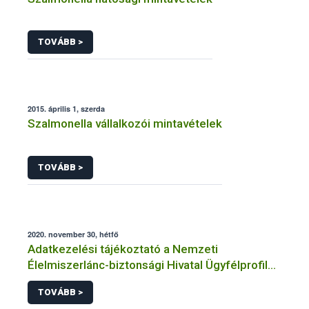
TOVÁBB >
2015. április 1, szerda
Szalmonella vállalkozói mintavételek
TOVÁBB >
2020. november 30, hétfő
Adatkezelési tájékoztató a Nemzeti
Élelmiszerlánc-biztonsági Hivatal Ügyfélprofil
Rendszerben agrárkörnyezet-védelem
TOVÁBB >
témakörben intézhető közhatalmi eljárásaihoz