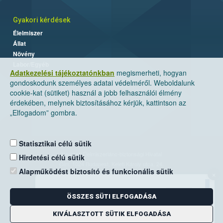
Gyakori kérdések
Élelmiszer
Állat
Növény
Labor/Egyéb
Adatkezelési tájékoztatónkban
megismerheti, hogyan
gondoskodunk személyes adatai védelméről. Weboldalunk
cookie-kat (sütiket) használ a jobb felhasználói élmény
érdekében, melynek biztosításához kérjük, kattintson az
„Elfogadom” gombra.
Statisztikai célú sütik
Nemzeti Élelmiszerlánc-biztonsági Hivatal
Hirdetési célú sütik
Cím: 1024 Budapest, Keleti Károly utca. 24.
Alapműködést biztosító és funkcionális sütik
×
Levelezési cím: 1525 Budapest. Pf. 30.
ÖSSZES SÜTI ELFOGADÁSA
E-mail:
ugyfelszolgalat@nebih.gov.hu
Zöld szám: 06-80/263-244
KIVÁLASZTOTT SÜTIK ELFOGADÁSA
Telefon: 06-1/ 336-9000