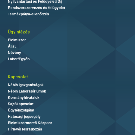
Nyilvántartási és Felügyeleti Díj
Rendszerszervezés és felügyelet
Termékpálya-ellenőrzés
Ügyintézés
Élelmiszer
Állat
Növény
Labor/Egyéb
Kapcsolat
Nébih Igazgatóságok
Nébih Laboratóriumok
Kormányhivatalok
Sajtókapcsolat
Ügyfélszolgálat
Hatósági jogsegély
Élelmiszermentő Központ
Hírlevél feliratkozás