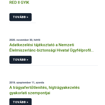
RED II GYIK
TOVÁBB >
2020. november 30, hétfő
Adatkezelési tájékoztató a Nemzeti
Élelmiszerlánc-biztonsági Hivatal Ügyfélprofil
Rendszerben növénytermesztés témakörben
TOVÁBB >
intézhető közhatalmi eljárásaihoz kapcsolódó
adatkezeléséhez
2019. szeptember 11, szerda
A trágyafertőtlenítés, hígtrágyakezelés
gyakorlati szempontjai
TOVÁBB >