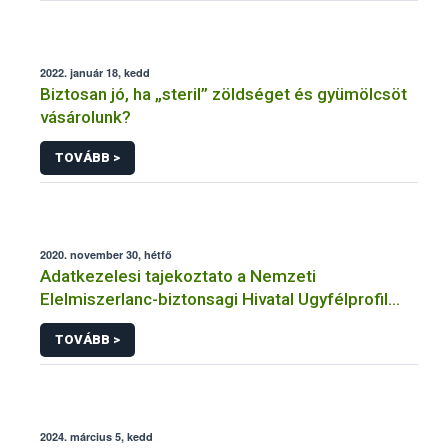
2022. január 18, kedd
Biztosan jó, ha „steril” zöldséget és gyümölcsöt
vásárolunk?
TOVÁBB >
2020. november 30, hétfő
Adatkezelesi tajekoztato a Nemzeti
Elelmiszerlanc-biztonsagi Hivatal Ugyfélprofil
Rendszerben erdeszeti szaporitoanyag
TOVÁBB >
temakorben intezheto kozhatalmi eljarasaihoz
kapcsolodo adatkezelesehez
2024. március 5, kedd