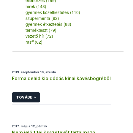
ellenőrzés
(149)
hírek
(148)
gyermek közétkeztetés
(110)
szupermenta
(92)
gyermek étkeztetés
(88)
termékteszt
(79)
vezető hír
(72)
rasff
(62)
2019. szeptember 18, szerda
Formaldehid kioldódás kínai kávésbögréből
TOVÁBB >
2017. május 12, péntek
Nem jelölt tej összetevőt tartalmazó