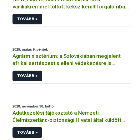
vaníliakrémmel töltött keksz került forgalomba
Magyarországon
TOVÁBB >
2025. május 9, péntek
Agrárminisztérium: a Szlovákiában megjelent
afrikai sertéspestis elleni védekezésre is
figyelniük kell a hazai állattartóknak
TOVÁBB >
2020. november 30, hétfő
Adatkezelési tájékoztató a Nemzeti
Élelmiszerlánc-biztonsági Hivatal által küldött
tájékoztatók küldéséhez történő regisztrációhoz
TOVÁBB >
kapcsolódó adatkezelések vonatkozásában