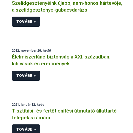
Szelídgesztenyéink újabb, nem-honos kártevője,
a szelídgesztenye-gubacsdarázs
TOVÁBB >
2012. november 26, hétfő
Élelmiszerlánc-biztonság a XXI. században:
kihívások és eredmények
TOVÁBB >
2021. január 12, kedd
Tisztítási- és fertőtlenítési útmutató állattartó
telepek számára
TOVÁBB >