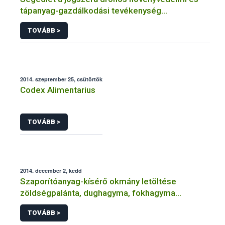
tápanyag-gazdálkodási tevékenység
legfontosabb feltételeiről
TOVÁBB >
2014. szeptember 25, csütörtök
Codex Alimentarius
TOVÁBB >
2014. december 2, kedd
Szaporítóanyag-kísérő okmány letöltése
zöldségpalánta, dughagyma, fokhagyma
szaporítóanyag forgalomba hozatalához
TOVÁBB >
(engedéllyel rendelkező ügyfelek részére)