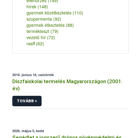
ellenőrzés
(149)
hírek
(148)
gyermek közétkeztetés
(110)
szupermenta
(92)
gyermek étkeztetés
(88)
termékteszt
(79)
vezető hír
(72)
rasff
(62)
2016. június 16, csütörtök
Díszfaiskolai termelés Magyarországon (2001.
év)
TOVÁBB >
2026. május 5, kedd
Segédlet a jogszerű drónos növényvédelmi és