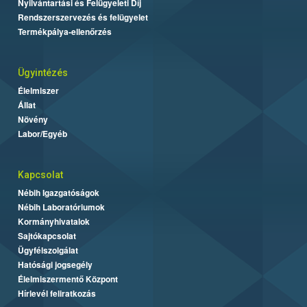
Nyilvántartási és Felügyeleti Díj
Rendszerszervezés és felügyelet
Termékpálya-ellenőrzés
Ügyintézés
Élelmiszer
Állat
Növény
Labor/Egyéb
Kapcsolat
Nébih Igazgatóságok
Nébih Laboratóriumok
Kormányhivatalok
Sajtókapcsolat
Ügyfélszolgálat
Hatósági jogsegély
Élelmiszermentő Központ
Hírlevél feliratkozás