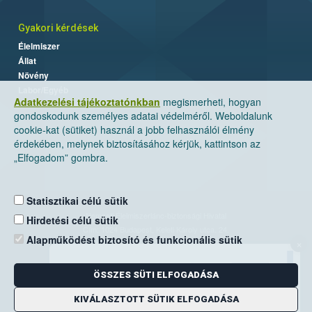
Gyakori kérdések
Élelmiszer
Állat
Növény
Labor/Egyéb
Adatkezelési tájékoztatónkban
megismerheti, hogyan
gondoskodunk személyes adatai védelméről. Weboldalunk
cookie-kat (sütiket) használ a jobb felhasználói élmény
érdekében, melynek biztosításához kérjük, kattintson az
„Elfogadom” gombra.
Statisztikai célú sütik
Nemzeti Élelmiszerlánc-biztonsági Hivatal
Hirdetési célú sütik
Cím: 1024 Budapest, Keleti Károly utca. 24.
Alapműködést biztosító és funkcionális sütik
×
Levelezési cím: 1525 Budapest. Pf. 30.
ÖSSZES SÜTI ELFOGADÁSA
E-mail:
ugyfelszolgalat@nebih.gov.hu
Zöld szám: 06-80/263-244
KIVÁLASZTOTT SÜTIK ELFOGADÁSA
Telefon: 06-1/ 336-9000