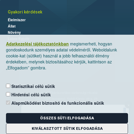
Gyakori kérdések
Élelmiszer
Állat
Növény
Labor/Egyéb
Adatkezelési tájékoztatónkban
megismerheti, hogyan
gondoskodunk személyes adatai védelméről. Weboldalunk
cookie-kat (sütiket) használ a jobb felhasználói élmény
érdekében, melynek biztosításához kérjük, kattintson az
„Elfogadom” gombra.
Statisztikai célú sütik
Nemzeti Élelmiszerlánc-biztonsági Hivatal
Hirdetési célú sütik
Cím: 1024 Budapest, Keleti Károly utca. 24.
Alapműködést biztosító és funkcionális sütik
×
Levelezési cím: 1525 Budapest. Pf. 30.
ÖSSZES SÜTI ELFOGADÁSA
E-mail:
ugyfelszolgalat@nebih.gov.hu
Zöld szám: 06-80/263-244
KIVÁLASZTOTT SÜTIK ELFOGADÁSA
Telefon: 06-1/ 336-9000