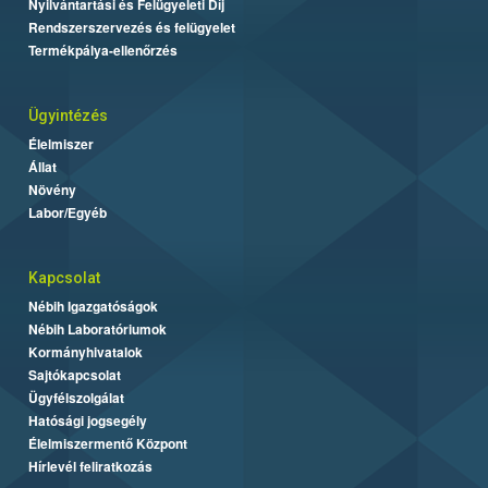
Nyilvántartási és Felügyeleti Díj
Rendszerszervezés és felügyelet
Termékpálya-ellenőrzés
Ügyintézés
Élelmiszer
Állat
Növény
Labor/Egyéb
Kapcsolat
Nébih Igazgatóságok
Nébih Laboratóriumok
Kormányhivatalok
Sajtókapcsolat
Ügyfélszolgálat
Hatósági jogsegély
Élelmiszermentő Központ
Hírlevél feliratkozás