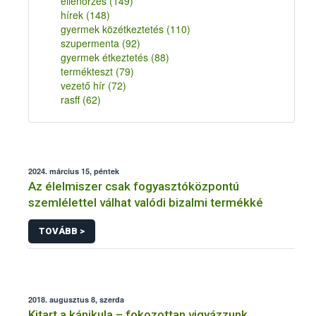
ellenőrzés
(149)
hírek
(148)
gyermek közétkeztetés
(110)
szupermenta
(92)
gyermek étkeztetés
(88)
termékteszt
(79)
vezető hír
(72)
rasff
(62)
2024. március 15, péntek
Az élelmiszer csak fogyasztóközpontú
szemlélettel válhat valódi bizalmi termékké
TOVÁBB >
2018. augusztus 8, szerda
Kitart a kánikula – fokozottan vigyázzunk