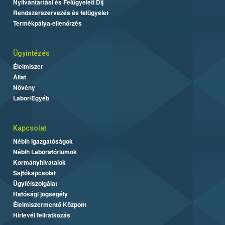
Nyilvántartási és Felügyeleti Díj
Rendszerszervezés és felügyelet
Termékpálya-ellenőrzés
Ügyintézés
Élelmiszer
Állat
Növény
Labor/Egyéb
Kapcsolat
Nébih Igazgatóságok
Nébih Laboratóriumok
Kormányhivatalok
Sajtókapcsolat
Ügyfélszolgálat
Hatósági jogsegély
Élelmiszermentő Központ
Hírlevél feliratkozás