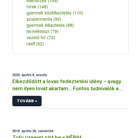
ellenőrzés
(149)
hírek
(148)
gyermek közétkeztetés
(110)
szupermenta
(92)
gyermek étkeztetés
(88)
termékteszt
(79)
vezető hír
(72)
rasff
(62)
2020. április 8, szerda
Elkezdődött a lovas fedeztetési idény – avagy
nem ilyen lovat akartam… Fontos tudnivalók a
fedeztetésekkel kapcsolatos előírásokról
TOVÁBB >
2016. április 28, csütörtök
Tofu üzemet zárt be a NÉBIH