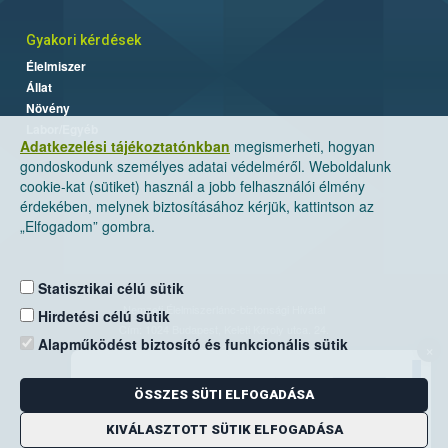
Gyakori kérdések
Élelmiszer
Állat
Növény
Labor/Egyéb
Adatkezelési tájékoztatónkban
megismerheti, hogyan
gondoskodunk személyes adatai védelméről. Weboldalunk
cookie-kat (sütiket) használ a jobb felhasználói élmény
érdekében, melynek biztosításához kérjük, kattintson az
„Elfogadom” gombra.
Statisztikai célú sütik
Nemzeti Élelmiszerlánc-biztonsági Hivatal
Hirdetési célú sütik
Cím: 1024 Budapest, Keleti Károly utca. 24.
Alapműködést biztosító és funkcionális sütik
×
Levelezési cím: 1525 Budapest. Pf. 30.
ÖSSZES SÜTI ELFOGADÁSA
E-mail:
ugyfelszolgalat@nebih.gov.hu
Zöld szám: 06-80/263-244
KIVÁLASZTOTT SÜTIK ELFOGADÁSA
Telefon: 06-1/ 336-9000