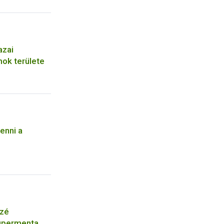
azai
ok területe
tenni a
ozé
zupermenta