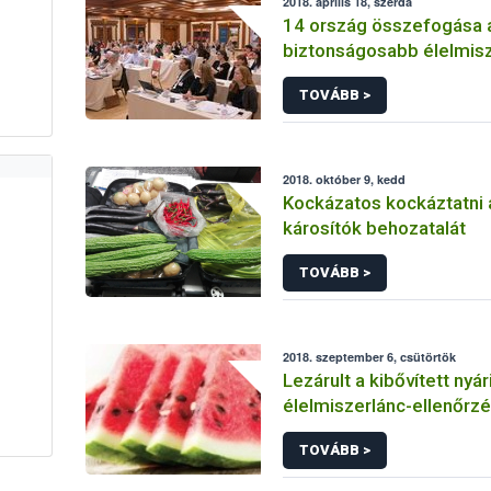
2018. április 18, szerda
14 ország összefogása 
biztonságosabb élelmisz
TOVÁBB >
2018. október 9, kedd
Kockázatos kockáztatni 
károsítók behozatalát
TOVÁBB >
2018. szeptember 6, csütörtök
Lezárult a kibővített nyá
élelmiszerlánc-ellenőrz
TOVÁBB >