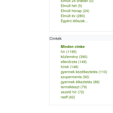
Elmúlt 24 órában
(0)
Elmúlt hét
(5)
Elmúlt hónap
(24)
Elmúlt év
(280)
Egyéni időszak…
Címkék
Minden címke
hír
(1195)
közlemény
(390)
ellenőrzés
(149)
hírek
(148)
gyermek közétkeztetés
(110)
szupermenta
(92)
gyermek étkeztetés
(88)
termékteszt
(79)
vezető hír
(72)
rasff
(62)