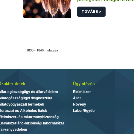
TOVÁBB >
1830 - 1840 mutatása
Szakterületek
Ügyintézés
Állat-egészségügy és állatvédelem
Élelmiszer
Állategészségügyi diagnosztika
Állat
Állatgyógyászati termékek
Növény
Borászat és Alkoholos Italok
Labor/Egyéb
Élelmiszer- és takarmánybiztonság
Élelmiszerlánc-biztonsági laborhálózat
Járványvédelem