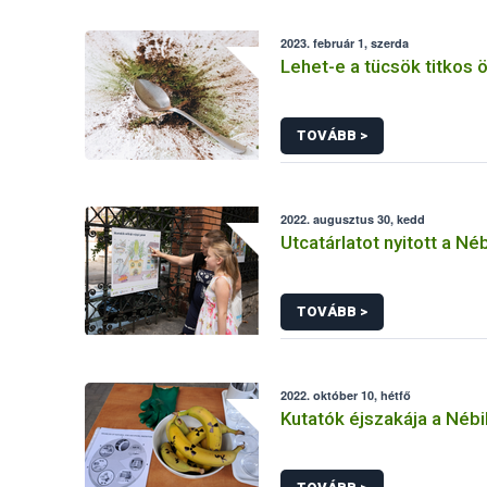
2023. február 1, szerda
Lehet-e a tücsök titkos
TOVÁBB >
2022. augusztus 30, kedd
Utcatárlatot nyitott a Né
TOVÁBB >
2022. október 10, hétfő
Kutatók éjszakája a Néb