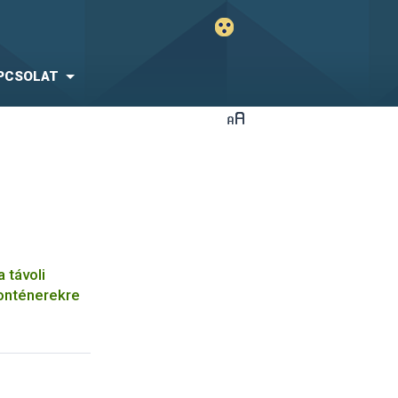
PCSOLAT
a távoli
onténerekre