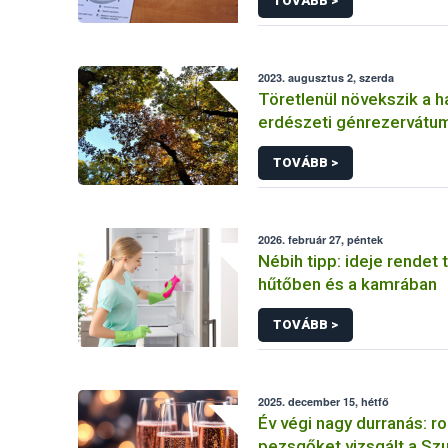
TOVÁBB >
2023. augusztus 2, szerda
Töretlenül növekszik a h
erdészeti génrezervátum
TOVÁBB >
2026. február 27, péntek
Nébih tipp: ideje rendet 
hűtőben és a kamrában
TOVÁBB >
2025. december 15, hétfő
Év végi nagy durranás: r
pezsgőket vizsgált a S