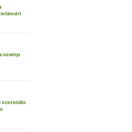
a
erláncért
a növényi
ri szezonális
és