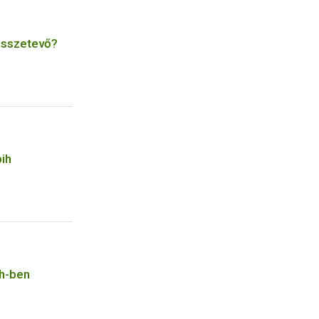
 összetevő?
bih
ih-ben