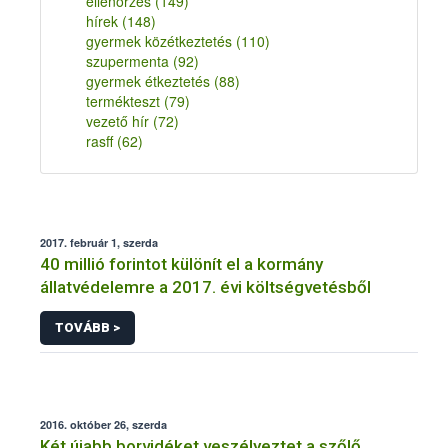
ellenőrzés
(149)
hírek
(148)
gyermek közétkeztetés
(110)
szupermenta
(92)
gyermek étkeztetés
(88)
termékteszt
(79)
vezető hír
(72)
rasff
(62)
2017. február 1, szerda
40 millió forintot különít el a kormány
állatvédelemre a 2017. évi költségvetésből
TOVÁBB >
2016. október 26, szerda
Két újabb borvidéket veszélyeztet a szőlő