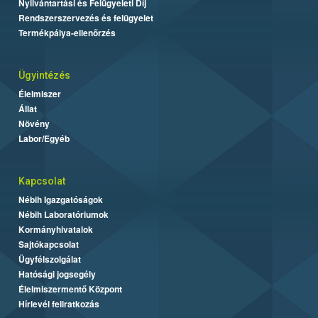
Nyilvántartási és Felügyeleti Díj
Rendszerszervezés és felügyelet
Termékpálya-ellenőrzés
Ügyintézés
Élelmiszer
Állat
Növény
Labor/Egyéb
Kapcsolat
Nébih Igazgatóságok
Nébih Laboratóriumok
Kormányhivatalok
Sajtókapcsolat
Ügyfélszolgálat
Hatósági jogsegély
Élelmiszermentő Központ
Hírlevél feliratkozás