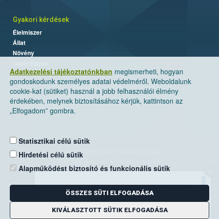
Gyakori kérdések
Élelmiszer
Állat
Növény
Labor/Egyéb
Adatkezelési tájékoztatónkban
megismerheti, hogyan
gondoskodunk személyes adatai védelméről. Weboldalunk
cookie-kat (sütiket) használ a jobb felhasználói élmény
érdekében, melynek biztosításához kérjük, kattintson az
„Elfogadom” gombra.
Statisztikai célú sütik
Nemzeti Élelmiszerlánc-biztonsági Hivatal
Hirdetési célú sütik
Cím: 1024 Budapest, Keleti Károly utca. 24.
Alapműködést biztosító és funkcionális sütik
×
Levelezési cím: 1525 Budapest. Pf. 30.
ÖSSZES SÜTI ELFOGADÁSA
E-mail:
ugyfelszolgalat@nebih.gov.hu
Zöld szám: 06-80/263-244
KIVÁLASZTOTT SÜTIK ELFOGADÁSA
Telefon: 06-1/ 336-9000