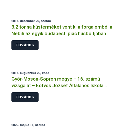
2017. december 20, szerda
3,2 tonna hústerméket vont ki a forgalomból a
Nébih az egyik budapesti piac húsboltjában
TOVÁBB >
2017. augusztus 29, kedd
Győr-Moson-Sopron megye – 16. számú
vizsgálat – Eötvös József Általános Iskola
Tálalókonyha – Bősárkány
TOVÁBB >
2022. május 11, szerda