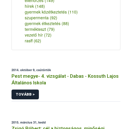
ellenőrzés
(149)
hírek
(148)
gyermek közétkeztetés
(110)
szupermenta
(92)
gyermek étkeztetés
(88)
termékteszt
(79)
vezető hír
(72)
rasff
(62)
2014. október 9, csütörtök
Pest megye- 4. vizsgálat - Dabas - Kossuth Lajos
Általános Iskola
TOVÁBB >
2015. március 31, kedd
Zsigó Róbert: cél a biztonságos, minőségi,