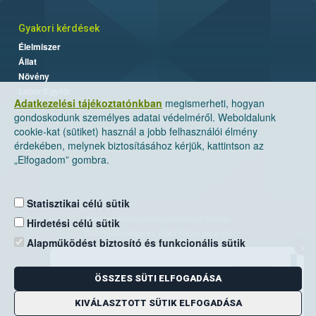
Gyakori kérdések
Élelmiszer
Állat
Növény
Labor/Egyéb
Adatkezelési tájékoztatónkban
megismerheti, hogyan
gondoskodunk személyes adatai védelméről. Weboldalunk
cookie-kat (sütiket) használ a jobb felhasználói élmény
érdekében, melynek biztosításához kérjük, kattintson az
„Elfogadom” gombra.
Statisztikai célú sütik
Nemzeti Élelmiszerlánc-biztonsági Hivatal
Hirdetési célú sütik
Cím: 1024 Budapest, Keleti Károly utca. 24.
Alapműködést biztosító és funkcionális sütik
×
Levelezési cím: 1525 Budapest. Pf. 30.
ÖSSZES SÜTI ELFOGADÁSA
E-mail:
ugyfelszolgalat@nebih.gov.hu
Zöld szám: 06-80/263-244
KIVÁLASZTOTT SÜTIK ELFOGADÁSA
Telefon: 06-1/ 336-9000