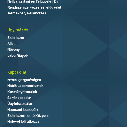
Nyilvántartási és Felügyeleti Díj
Rendszerszervezés és felügyelet
Termékpálya-ellenőrzés
Ügyintézés
Élelmiszer
Állat
Növény
Labor/Egyéb
Kapcsolat
Nébih Igazgatóságok
Nébih Laboratóriumok
Kormányhivatalok
Sajtókapcsolat
Ügyfélszolgálat
Hatósági jogsegély
Élelmiszermentő Központ
Hírlevél feliratkozás