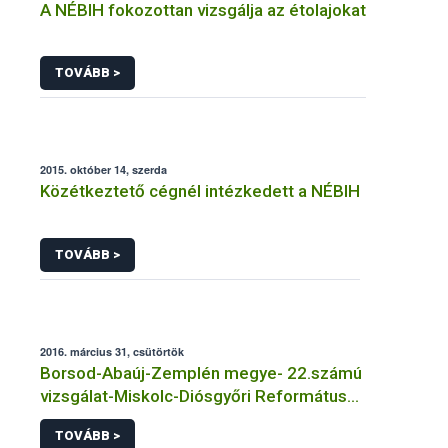
A NÉBIH fokozottan vizsgálja az étolajokat
TOVÁBB >
2015. október 14, szerda
Közétkeztető cégnél intézkedett a NÉBIH
TOVÁBB >
2016. március 31, csütörtök
Borsod-Abaúj-Zemplén megye- 22.számú
vizsgálat-Miskolc-Diósgyőri Református
Általános Iskola és Óvoda
TOVÁBB >