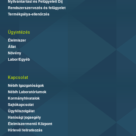
Nyilvántartási és Felügyeleti Díj
Rendszerszervezés és felügyelet
Termékpálya-ellenőrzés
Ügyintézés
Élelmiszer
Állat
Növény
Labor/Egyéb
Kapcsolat
Nébih Igazgatóságok
Nébih Laboratóriumok
Kormányhivatalok
Sajtókapcsolat
Ügyfélszolgálat
Hatósági jogsegély
Élelmiszermentő Központ
Hírlevél feliratkozás