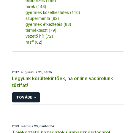
ellenőrzés
(149)
hírek
(148)
gyermek közétkeztetés
(110)
szupermenta
(92)
gyermek étkeztetés
(88)
termékteszt
(79)
vezető hír
(72)
rasff
(62)
2017. augusztus 21, hétfő
Legyünk körültekintőek, ha online vásárolunk
tűzifát!
TOVÁBB >
2023. március 23, csütörtök
Tájékoztató közadatok újrahasznosításáról