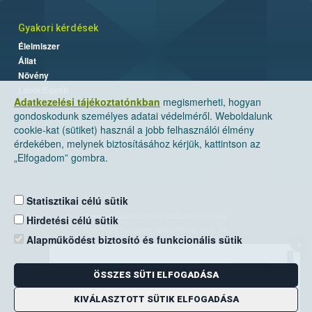
Gyakori kérdések
Élelmiszer
Állat
Növény
Labor/Egyéb
Adatkezelési tájékoztatónkban
megismerheti, hogyan
gondoskodunk személyes adatai védelméről. Weboldalunk
cookie-kat (sütiket) használ a jobb felhasználói élmény
érdekében, melynek biztosításához kérjük, kattintson az
„Elfogadom” gombra.
Statisztikai célú sütik
Nemzeti Élelmiszerlánc-biztonsági Hivatal
Hirdetési célú sütik
Cím: 1024 Budapest, Keleti Károly utca. 24.
Alapműködést biztosító és funkcionális sütik
×
Levelezési cím: 1525 Budapest. Pf. 30.
ÖSSZES SÜTI ELFOGADÁSA
E-mail:
ugyfelszolgalat@nebih.gov.hu
Zöld szám: 06-80/263-244
KIVÁLASZTOTT SÜTIK ELFOGADÁSA
Telefon: 06-1/ 336-9000