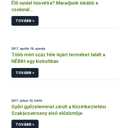
Élő nyulat húsvétra? Maradjunk inkább a
csokinál…
TOVÁBB >
2017. április 19, szerda
Több mint száz féle lejárt terméket talált a
NÉBIH egy kisboltban
TOVÁBB >
2017. július 10, hétfő
Győri győzelemmel zárult a Közétkeztetési
Szakácsverseny első elődöntője
TOVÁBB >