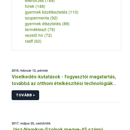
ellenőrzés
(149)
hírek
(148)
gyermek közétkeztetés
(110)
szupermenta
(92)
gyermek étkeztetés
(88)
termékteszt
(79)
vezető hír
(72)
rasff
(62)
2016. február 12, péntek
Viselkedés-kutatások - fogyasztói magatartás,
továbbá az otthoni ételkészítési technológiák
modellezése, kockázatai
TOVÁBB >
2017. május 25, csütörtök
Jász-Nagykun-Szolnok megye-45.számú