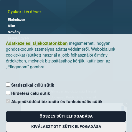
Gyakori kérdések
Élelmiszer
Állat
Növény
Labor/Egyéb
Adatkezelési tájékoztatónkban
megismerheti, hogyan
gondoskodunk személyes adatai védelméről. Weboldalunk
cookie-kat (sütiket) használ a jobb felhasználói élmény
érdekében, melynek biztosításához kérjük, kattintson az
„Elfogadom” gombra.
Statisztikai célú sütik
Nemzeti Élelmiszerlánc-biztonsági Hivatal
Hirdetési célú sütik
Cím: 1024 Budapest, Keleti Károly utca. 24.
Alapműködést biztosító és funkcionális sütik
×
Levelezési cím: 1525 Budapest. Pf. 30.
ÖSSZES SÜTI ELFOGADÁSA
E-mail:
ugyfelszolgalat@nebih.gov.hu
Zöld szám: 06-80/263-244
KIVÁLASZTOTT SÜTIK ELFOGADÁSA
Telefon: 06-1/ 336-9000