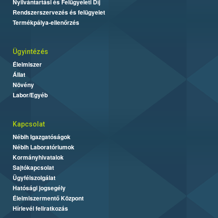
Nyilvántartási és Felügyeleti Díj
Rendszerszervezés és felügyelet
Termékpálya-ellenőrzés
Ügyintézés
Élelmiszer
Állat
Növény
Labor/Egyéb
Kapcsolat
Nébih Igazgatóságok
Nébih Laboratóriumok
Kormányhivatalok
Sajtókapcsolat
Ügyfélszolgálat
Hatósági jogsegély
Élelmiszermentő Központ
Hírlevél feliratkozás