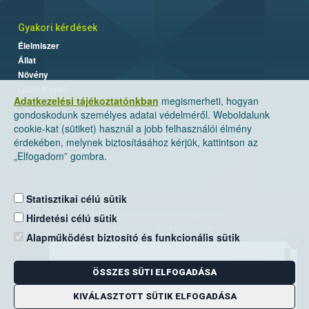
Gyakori kérdések
Élelmiszer
Állat
Növény
Labor/Egyéb
Adatkezelési tájékoztatónkban
megismerheti, hogyan
gondoskodunk személyes adatai védelméről. Weboldalunk
cookie-kat (sütiket) használ a jobb felhasználói élmény
érdekében, melynek biztosításához kérjük, kattintson az
„Elfogadom” gombra.
Statisztikai célú sütik
Nemzeti Élelmiszerlánc-biztonsági Hivatal
Hirdetési célú sütik
Cím: 1024 Budapest, Keleti Károly utca. 24.
Alapműködést biztosító és funkcionális sütik
×
Levelezési cím: 1525 Budapest. Pf. 30.
ÖSSZES SÜTI ELFOGADÁSA
E-mail:
ugyfelszolgalat@nebih.gov.hu
Zöld szám: 06-80/263-244
KIVÁLASZTOTT SÜTIK ELFOGADÁSA
Telefon: 06-1/ 336-9000