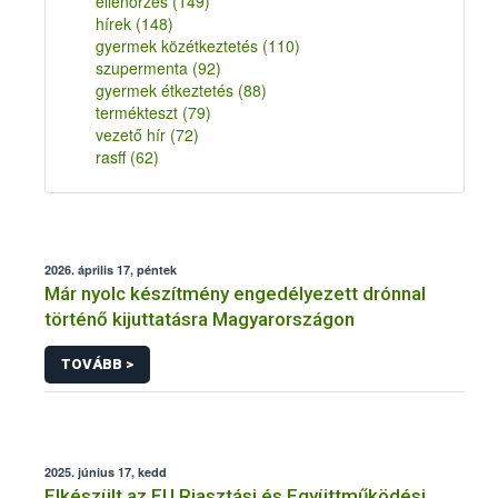
ellenőrzés
(149)
hírek
(148)
gyermek közétkeztetés
(110)
szupermenta
(92)
gyermek étkeztetés
(88)
termékteszt
(79)
vezető hír
(72)
rasff
(62)
2026. április 17, péntek
Már nyolc készítmény engedélyezett drónnal
történő kijuttatásra Magyarországon
TOVÁBB >
2025. június 17, kedd
Elkészült az EU Riasztási és Együttműködési