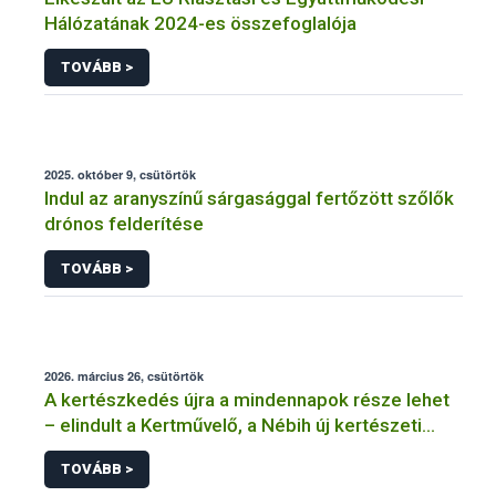
Hálózatának 2024-es összefoglalója
TOVÁBB >
2025. október 9, csütörtök
Indul az aranyszínű sárgasággal fertőzött szőlők
drónos felderítése
TOVÁBB >
2026. március 26, csütörtök
A kertészkedés újra a mindennapok része lehet
– elindult a Kertművelő, a Nébih új kertészeti
programja
TOVÁBB >