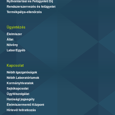
Nyilvántartási és Felügyeleti Díj
Rendszerszervezés és felügyelet
Termékpálya-ellenőrzés
Ügyintézés
Élelmiszer
Állat
Növény
Labor/Egyéb
Kapcsolat
Nébih Igazgatóságok
Nébih Laboratóriumok
Kormányhivatalok
Sajtókapcsolat
Ügyfélszolgálat
Hatósági jogsegély
Élelmiszermentő Központ
Hírlevél feliratkozás