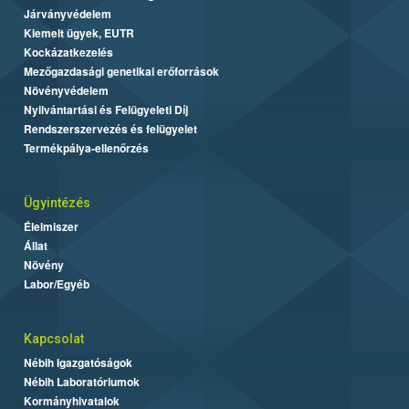
Járványvédelem
Kiemelt ügyek, EUTR
Kockázatkezelés
Mezőgazdasági genetikai erőforrások
Növényvédelem
Nyilvántartási és Felügyeleti Díj
Rendszerszervezés és felügyelet
Termékpálya-ellenőrzés
Ügyintézés
Élelmiszer
Állat
Növény
Labor/Egyéb
Kapcsolat
Nébih Igazgatóságok
Nébih Laboratóriumok
Kormányhivatalok