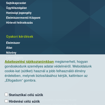
Sajtókapcsolat
Ügyfélszolgálat
Hatósági jogsegély
Élelmiszermentő Központ
Hírlevél feliratkozás
Gyakori kérdések
Élelmiszer
Állat
Növény
Labor/Egyéb
Adatkezelési tájékoztatónkban
megismerheti, hogyan
gondoskodunk személyes adatai védelméről. Weboldalunk
cookie-kat (sütiket) használ a jobb felhasználói élmény
érdekében, melynek biztosításához kérjük, kattintson az
„Elfogadom” gombra.
Statisztikai célú sütik
Nemzeti Élelmiszerlánc-biztonsági Hivatal
Hirdetési célú sütik
Cím: 1024 Budapest, Keleti Károly utca. 24.