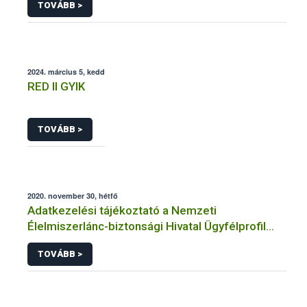
TOVÁBB >
temakorben intezheto kozhatalmi eljarasaihoz
kapcsolodo adatkezelesehez
2024. március 5, kedd
RED II GYIK
TOVÁBB >
2020. november 30, hétfő
Adatkezelési tájékoztató a Nemzeti
Élelmiszerlánc-biztonsági Hivatal Ügyfélprofil
Rendszerben növénytermesztés témakörben
TOVÁBB >
intézhető közhatalmi eljárásaihoz kapcsolódó
adatkezeléséhez