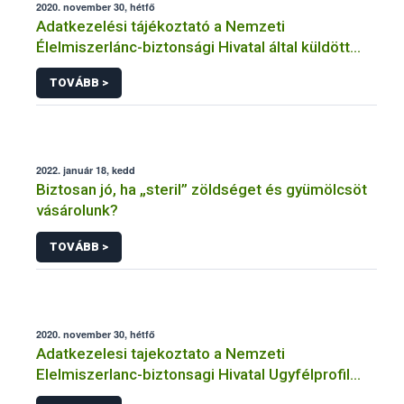
2020. november 30, hétfő
Adatkezelési tájékoztató a Nemzeti
Élelmiszerlánc-biztonsági Hivatal által küldött
tájékoztatók küldéséhez történő regisztrációhoz
TOVÁBB >
kapcsolódó adatkezelések vonatkozásában
2022. január 18, kedd
Biztosan jó, ha „steril” zöldséget és gyümölcsöt
vásárolunk?
TOVÁBB >
2020. november 30, hétfő
Adatkezelesi tajekoztato a Nemzeti
Elelmiszerlanc-biztonsagi Hivatal Ugyfélprofil
Rendszerben erdeszeti szaporitoanyag