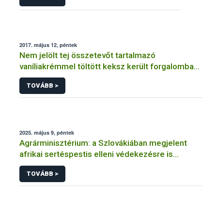
2017. május 12, péntek
Nem jelölt tej összetevőt tartalmazó
vaníliakrémmel töltött keksz került forgalomba
Magyarországon
TOVÁBB >
2025. május 9, péntek
Agrárminisztérium: a Szlovákiában megjelent
afrikai sertéspestis elleni védekezésre is
figyelniük kell a hazai állattartóknak
TOVÁBB >