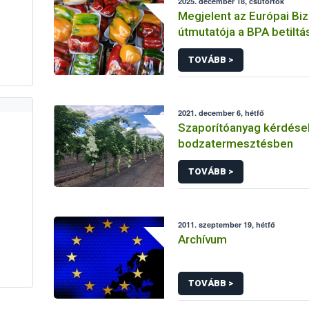
2025. december 18, csütörtök
Megjelent az Európai Bi
útmutatója a BPA betiltá
kapcsolatban
TOVÁBB >
2021. december 6, hétfő
Szaporítóanyag kérdése
bodzatermesztésben
TOVÁBB >
2011. szeptember 19, hétfő
Archívum
TOVÁBB >