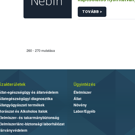
TOVÁBB >
260 - 270 mutatása
Szakterületek
Ügyintézés
Állat-egészségügy és állatvédelem
Élelmiszer
Állategészségügyi diagnosztika
Állat
Állatgyógyászati termékek
Növény
Borászat és Alkoholos Italok
Labor/Egyéb
Élelmiszer- és takarmánybiztonság
Élelmiszerlánc-biztonsági laborhálózat
Járványvédelem