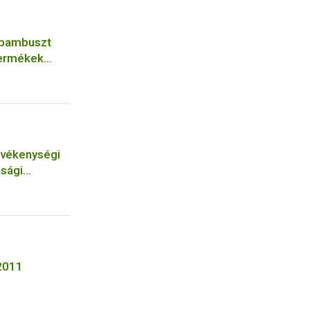
s bambuszt
termékek
evékenységi
ósági
e
2011