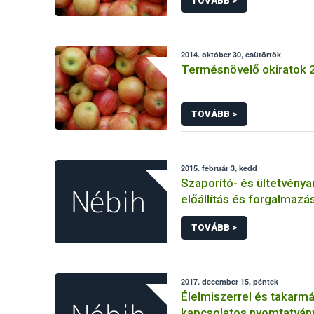
TOVÁBB >
2014. október 30, csütörtök
Termésnövelő okiratok 
TOVÁBB >
2015. február 3, kedd
Szaporító- és ültetvény
előállítás és forgalmazá
TOVÁBB >
2017. december 15, péntek
Élelmiszerrel és takarm
kapcsolatos nyomtatván