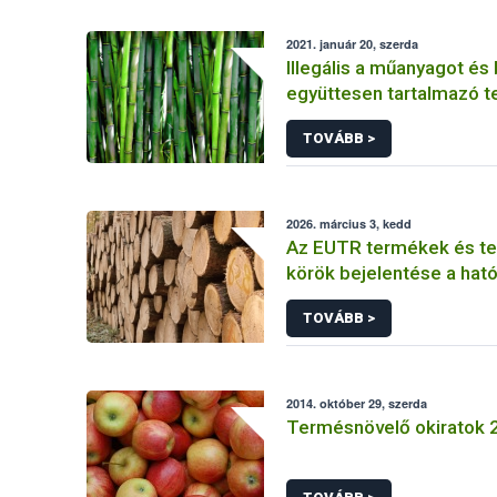
2021. január 20, szerda
Illegális a műanyagot é
együttesen tartalmazó 
forgalmazása
TOVÁBB >
2026. március 3, kedd
Az EUTR termékek és t
körök bejelentése a hat
nyilvántartási rendszerb
TOVÁBB >
2014. október 29, szerda
Termésnövelő okiratok 