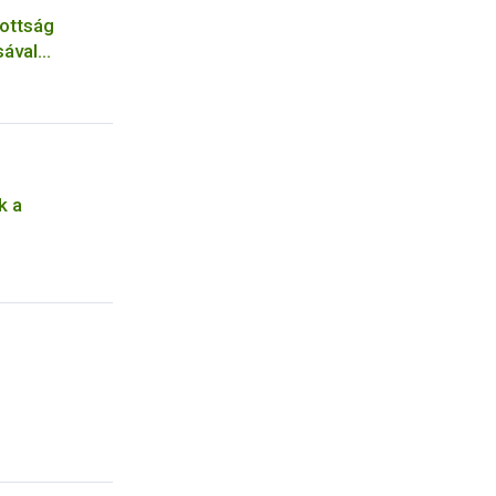
zottság
sával
k a