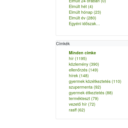
Elmúlt 24 órában
(0)
Elmúlt hét
(4)
Elmúlt hónap
(23)
Elmúlt év
(280)
Egyéni időszak…
Címkék
Minden címke
hír
(1195)
közlemény
(390)
ellenőrzés
(149)
hírek
(148)
gyermek közétkeztetés
(110)
szupermenta
(92)
gyermek étkeztetés
(88)
termékteszt
(79)
vezető hír
(72)
rasff
(62)