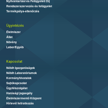
Nyilvántartási és Felügyeleti Díj
Rendszerszervezés és felügyelet
Termékpálya-ellenőrzés
Ügyintézés
Élelmiszer
Állat
Növény
Labor/Egyéb
Kapcsolat
Nébih Igazgatóságok
Nébih Laboratóriumok
Kormányhivatalok
Sajtókapcsolat
Ügyfélszolgálat
Hatósági jogsegély
Élelmiszermentő Központ
Hírlevél feliratkozás