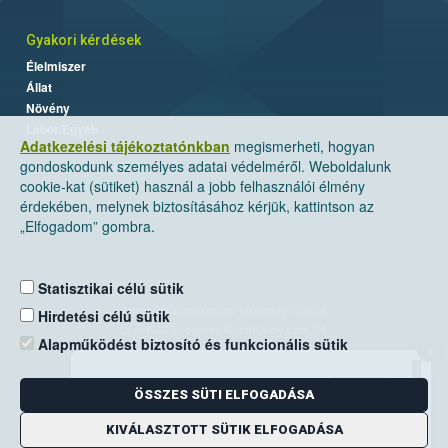
Gyakori kérdések
Élelmiszer
Állat
Növény
Labor/Egyéb
Adatkezelési tájékoztatónkban
megismerheti, hogyan
gondoskodunk személyes adatai védelméről. Weboldalunk
cookie-kat (sütiket) használ a jobb felhasználói élmény
érdekében, melynek biztosításához kérjük, kattintson az
„Elfogadom” gombra.
Statisztikai célú sütik
Nemzeti Élelmiszerlánc-biztonsági Hivatal
Hirdetési célú sütik
Cím: 1024 Budapest, Keleti Károly utca. 24.
Alapműködést biztosító és funkcionális sütik
×
Levelezési cím: 1525 Budapest. Pf. 30.
ÖSSZES SÜTI ELFOGADÁSA
E-mail:
ugyfelszolgalat@nebih.gov.hu
Zöld szám: 06-80/263-244
KIVÁLASZTOTT SÜTIK ELFOGADÁSA
Telefon: 06-1/ 336-9000