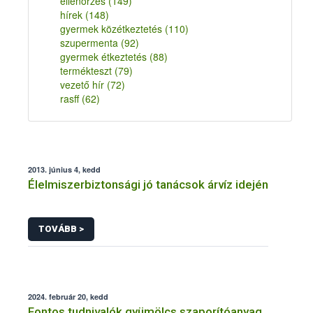
ellenőrzés
(149)
hírek
(148)
gyermek közétkeztetés
(110)
szupermenta
(92)
gyermek étkeztetés
(88)
termékteszt
(79)
vezető hír
(72)
rasff
(62)
2013. június 4, kedd
Élelmiszerbiztonsági jó tanácsok árvíz idején
TOVÁBB >
2024. február 20, kedd
Fontos tudnivalók gyümölcs szaporítóanyag