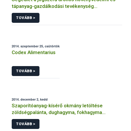
tápanyag-gazdálkodási tevékenység
legfontosabb feltételeiről
TOVÁBB >
2014. szeptember 25, csütörtök
Codex Alimentarius
TOVÁBB >
2014. december 2, kedd
Szaporítóanyag-kísérő okmány letöltése
zöldségpalánta, dughagyma, fokhagyma
szaporítóanyag forgalomba hozatalához
TOVÁBB >
(engedéllyel rendelkező ügyfelek részére)