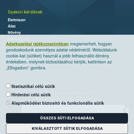
Gyakori kérdések
Élelmiszer
Állat
Növény
Labor/Egyéb
Adatkezelési tájékoztatónkban
megismerheti, hogyan
gondoskodunk személyes adatai védelméről. Weboldalunk
cookie-kat (sütiket) használ a jobb felhasználói élmény
érdekében, melynek biztosításához kérjük, kattintson az
„Elfogadom” gombra.
Statisztikai célú sütik
Nemzeti Élelmiszerlánc-biztonsági Hivatal
Hirdetési célú sütik
Cím: 1024 Budapest, Keleti Károly utca. 24.
Alapműködést biztosító és funkcionális sütik
×
Levelezési cím: 1525 Budapest. Pf. 30.
ÖSSZES SÜTI ELFOGADÁSA
E-mail:
ugyfelszolgalat@nebih.gov.hu
Zöld szám: 06-80/263-244
KIVÁLASZTOTT SÜTIK ELFOGADÁSA
Telefon: 06-1/ 336-9000