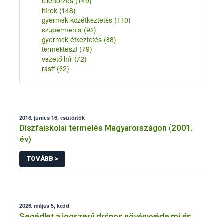
ellenőrzés
(149)
hírek
(148)
gyermek közétkeztetés
(110)
szupermenta
(92)
gyermek étkeztetés
(88)
termékteszt
(79)
vezető hír
(72)
rasff
(62)
2016. június 16, csütörtök
Díszfaiskolai termelés Magyarországon (2001.
év)
TOVÁBB >
2026. május 5, kedd
Segédlet a jogszerű drónos növényvédelmi és