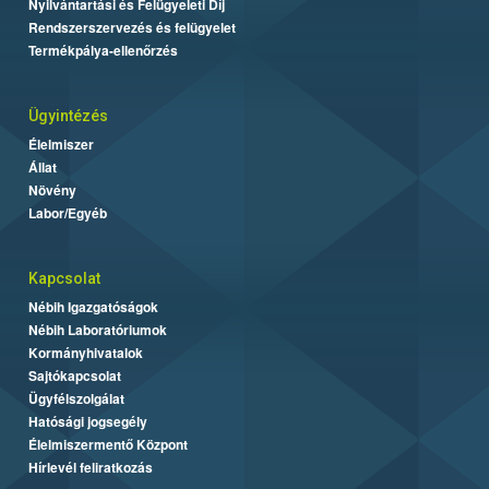
Nyilvántartási és Felügyeleti Díj
Rendszerszervezés és felügyelet
Termékpálya-ellenőrzés
Ügyintézés
Élelmiszer
Állat
Növény
Labor/Egyéb
Kapcsolat
Nébih Igazgatóságok
Nébih Laboratóriumok
Kormányhivatalok
Sajtókapcsolat
Ügyfélszolgálat
Hatósági jogsegély
Élelmiszermentő Központ
Hírlevél feliratkozás