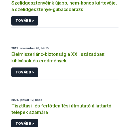
Szelídgesztenyéink újabb, nem-honos kártevője,
a szelídgesztenye-gubacsdarázs
TOVÁBB >
2012. november 26, hétfő
Élelmiszerlánc-biztonság a XXI. században:
kihívások és eredmények
TOVÁBB >
2021. január 12, kedd
Tisztítási- és fertőtlenítési útmutató állattartó
telepek számára
TOVÁBB >