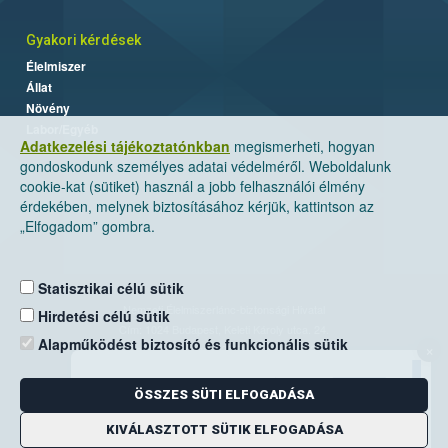
Gyakori kérdések
Élelmiszer
Állat
Növény
Labor/Egyéb
Adatkezelési tájékoztatónkban
megismerheti, hogyan
gondoskodunk személyes adatai védelméről. Weboldalunk
cookie-kat (sütiket) használ a jobb felhasználói élmény
érdekében, melynek biztosításához kérjük, kattintson az
„Elfogadom” gombra.
Statisztikai célú sütik
Nemzeti Élelmiszerlánc-biztonsági Hivatal
Hirdetési célú sütik
Cím: 1024 Budapest, Keleti Károly utca. 24.
Alapműködést biztosító és funkcionális sütik
×
Levelezési cím: 1525 Budapest. Pf. 30.
ÖSSZES SÜTI ELFOGADÁSA
E-mail:
ugyfelszolgalat@nebih.gov.hu
Zöld szám: 06-80/263-244
KIVÁLASZTOTT SÜTIK ELFOGADÁSA
Telefon: 06-1/ 336-9000