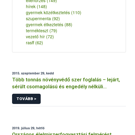
ellenőrzés
(149)
hírek
(148)
gyermek közétkeztetés
(110)
szupermenta
(92)
gyermek étkeztetés
(88)
termékteszt
(79)
vezető hír
(72)
rasff
(62)
2015. szeptember 29, kedd
Több tonnás növényvédő szer foglalás – lejárt,
sérült csomagolású és engedély nélküli
termékek is akadtak
TOVÁBB >
2019. július 29, hétfő
Országos élelmiszerfogyasztási felmérést