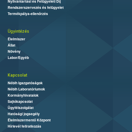
Nyilvántartási és Felügyeleti Díj
Rendszerszervezés és felügyelet
Termékpálya-ellenőrzés
Ügyintézés
Élelmiszer
Állat
Növény
Labor/Egyéb
Kapcsolat
Nébih Igazgatóságok
Nébih Laboratóriumok
Kormányhivatalok
Sajtókapcsolat
Ügyfélszolgálat
Hatósági jogsegély
Élelmiszermentő Központ
Hírlevél feliratkozás