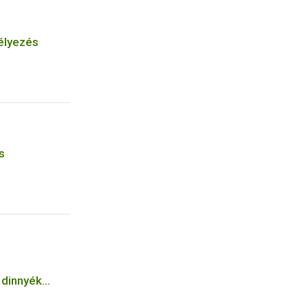
élyezés
s
 dinnyék