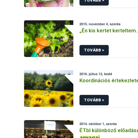
TOVÁBB >
2015. november 4, szerda
„Én kis kertet kerteltem..
TOVÁBB >
2016. július 12, kedd
Koordinációs értekezle
TOVÁBB >
2014. október 1, szerda
ÉTbI különböző előadás
anyagai