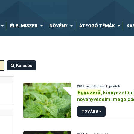
ÉLELMISZER
NÖVÉNY
ÁTFOGÓ TÉMÁK
KA
Keresés
2017. szeptember 1, péntek
Egyszerű
, környezettu
növényvédelmi megoldá
TOVÁBB >