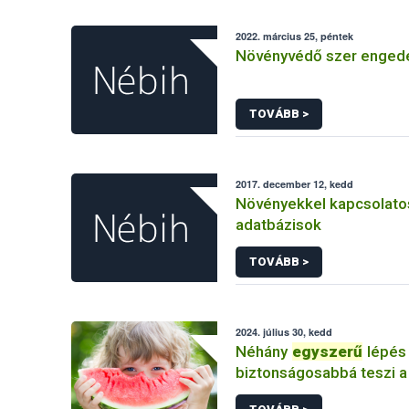
2022. március 25, péntek
Növényvédő szer enged
TOVÁBB >
2017. december 12, kedd
Növényekkel kapcsolato
adatbázisok
TOVÁBB >
2024. július 30, kedd
Néhány
egyszerű
lépés
biztonságosabbá teszi a
felezését