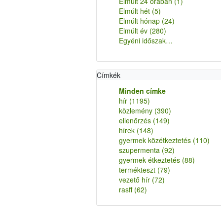
Elmúlt 24 órában
(1)
Elmúlt hét
(5)
Elmúlt hónap
(24)
Elmúlt év
(280)
Egyéni időszak…
Címkék
Minden címke
hír
(1195)
közlemény
(390)
ellenőrzés
(149)
hírek
(148)
gyermek közétkeztetés
(110)
szupermenta
(92)
gyermek étkeztetés
(88)
termékteszt
(79)
vezető hír
(72)
rasff
(62)