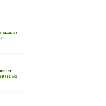
almazás az
ok
ndszert
sításához