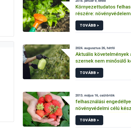
2018. január 9, kedd
Környezettudatos felhas
részére: növényvédele
felhasználható, nem eng
TOVÁBB >
termékek
2024. augusztus 26, hétfő
Aktuális követelmények
szernek nem minősülő 
engedélyezésében
TOVÁBB >
2013. május 16, csütörtök
felhasználási engedélly
növényvédelmi célú kés
termésnövelő
anyagok
TOVÁBB >