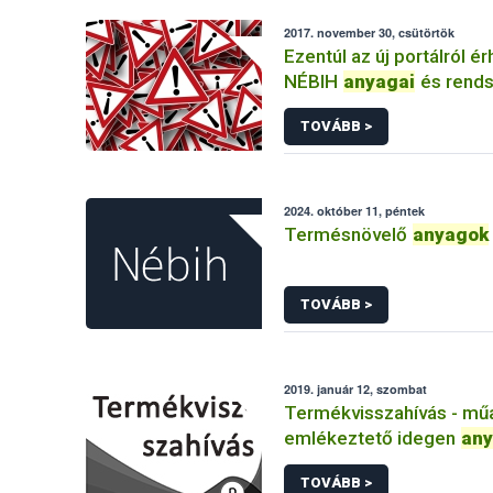
2017. november 30, csütörtök
Ezentúl az új portálról ér
NÉBIH
anyagai
és rends
TOVÁBB >
2024. október 11, péntek
Termésnövelő
anyagok
TOVÁBB >
2019. január 12, szombat
Termékvisszahívás - mű
emlékeztető idegen
an
bébiételben
TOVÁBB >