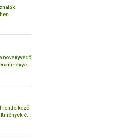
ználók
mben
edélyköteles
 a növényvédő
készítmények
el rendelkező
zítmények és