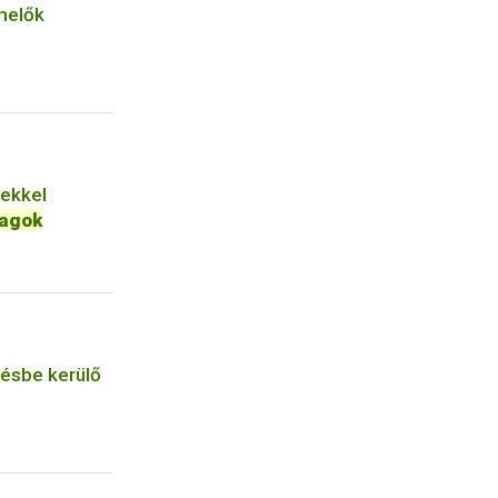
melők
rekkel
agok
zésbe kerülő