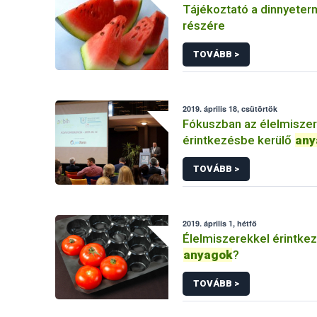
Tájékoztató a dinnyeter
részére
TOVÁBB >
2019. április 18, csütörtök
Fókuszban az élelmisze
érintkezésbe kerülő
any
TOVÁBB >
2019. április 1, hétfő
Élelmiszerekkel érintke
anyagok
?
TOVÁBB >