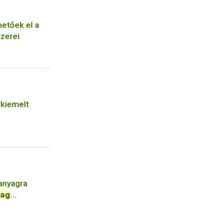
hetőek el a
zerei
kiemelt
anyagra
yag