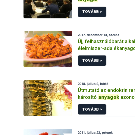
TOVÁBB >
2017. december 13, szerda
Új, felhasználóbarát alk
élelmiszer-adalékanyag
bevitelének becslésére
TOVÁBB >
2018. július 2, hétfő
Útmutató az endokrin re
károsító
anyagok
azono
TOVÁBB >
2011. július 22, péntek