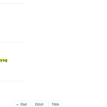
nyag
← Első
Előző
Több