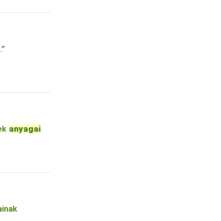
.”
tek
anyagai
ainak