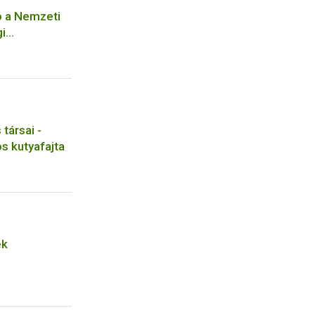
ó a Nemzeti
gi
z kötődő
ával
seihez
társai -
s kutyafajta
ek