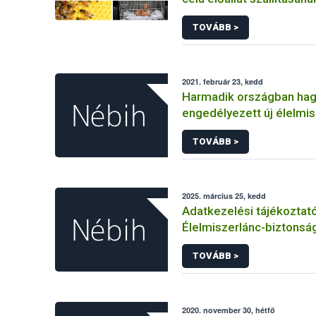
állategészségügyi feltét
TOVÁBB >
2021. február 23, kedd
Harmadik országban ha
engedélyezett új élelmi
Európai Unióban
TOVÁBB >
2025. március 25, kedd
Adatkezelési tájékoztat
Élelmiszerlánc-biztonság
Ügyfélprofil Rendszerbe
TOVÁBB >
tevékenység témakörben
közhatalmi eljárásaihoz
adatkezeléséhez
2020. november 30, hétfő