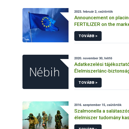
2023. február 2, csütörtök
Announcement on placin
FERTILIZER on the mark
Information on the mark
TOVÁBB >
FERTILIZER and the appli
certificate
2020. november 30, hétfő
Adatkezelési tájékoztat
Élelmiszerlánc-biztonság
elkülönített visszaélés-b
TOVÁBB >
rendszerhez kapcsolód
adatkezeléséhez
2016. szeptember 15, csütörtök
Szalmonella a salátaszó
élelmiszer tudomány kas
bioterrorizmus terror lé