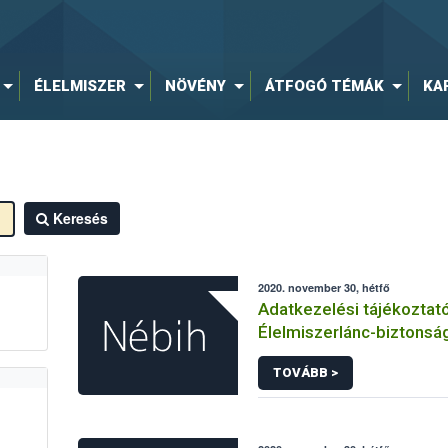
ÉLELMISZER
NÖVÉNY
ÁTFOGÓ TÉMÁK
KA
Keresés
2020. november 30, hétfő
Adatkezelési tájékoztat
Élelmiszerlánc-biztonság
hírlevelére történő regi
TOVÁBB >
kapcsolódó adatkezelé
vonatkozásában