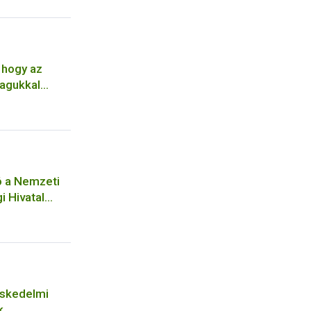
 hogy az
agukkal
ó a Nemzeti
i Hivatal
ységéhez
séhez
eskedelmi
k