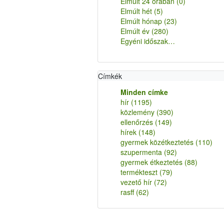
Elmúlt 24 órában
(0)
Elmúlt hét
(5)
Elmúlt hónap
(23)
Elmúlt év
(280)
Egyéni időszak…
Címkék
Minden címke
hír
(1195)
közlemény
(390)
ellenőrzés
(149)
hírek
(148)
gyermek közétkeztetés
(110)
szupermenta
(92)
gyermek étkeztetés
(88)
termékteszt
(79)
vezető hír
(72)
rasff
(62)