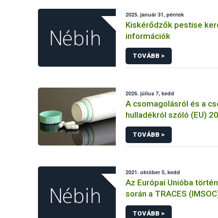
2025. január 31, péntek
Kiskérődzők pestise ke
információk
TOVÁBB >
2026. július 7, kedd
A csomagolásról és a c
hulladékról szóló (EU) 
rendelet és a fogyasztó
TOVÁBB >
élelmiszerekkel kapcsol
tájékoztatásáról szóló
rendelet jelölési kötele
összehangolásáról szóló AÉM 
2021. október 5, kedd
Nébih szakmai álláspont
Az Európai Unióba törté
során a TRACES (IMSOC
rendszerben kiállított K
TOVÁBB >
Egészségügyi Belépteté