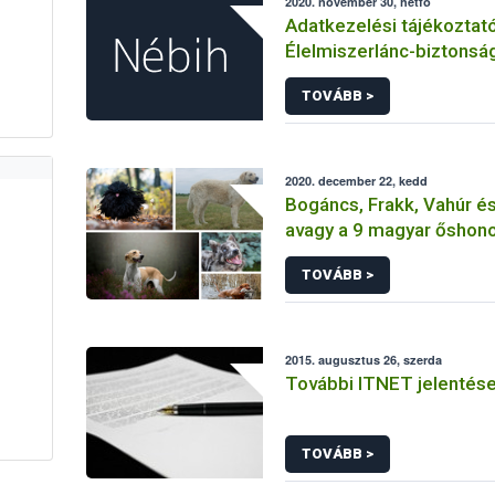
2020. november 30, hétfő
Adatkezelési tájékoztat
Élelmiszerlánc-biztonsá
Hivatal tevékenységéhe
TOVÁBB >
érintetti jogok gyakorlás
összefüggő adatkezelé
2020. december 22, kedd
Bogáncs, Frakk, Vahúr és 
avagy a 9 magyar őshono
TOVÁBB >
2015. augusztus 26, szerda
További ITNET jelentés
TOVÁBB >