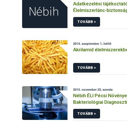
Adatkezelési tájékoztat
Élelmiszerlánc-biztonság
panaszok és közérdekű 
TOVÁBB >
kezeléséhez kapcsolód
adatkezeléséhez
2014. szeptember 1, hétfő
Akrilamid élelmiszerekb
TOVÁBB >
2015. november 25, szerda
Nébih ÉLI Pécsi Növény
Bakteriológiai Diagnoszt
Referencia Laboratóriu
TOVÁBB >