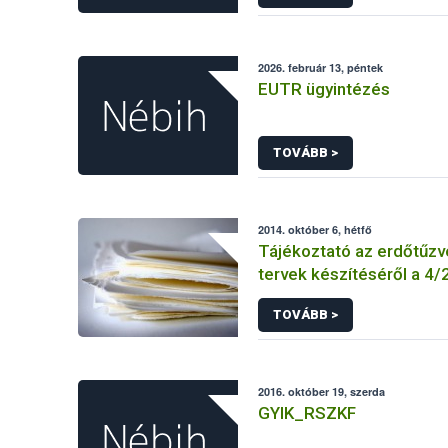
KEBO-D (angolul: CHEDD)
2026. február 13, péntek
EUTR ügyintézés
TOVÁBB >
2014. október 6, hétfő
Tájékoztató az erdőtűz
tervek készítéséről a 4/20
ÖM rendelet előírásai al
TOVÁBB >
2016. október 19, szerda
GYIK_RSZKF