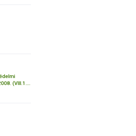
 használata
védelmi
08. (VIII.1.)
apján