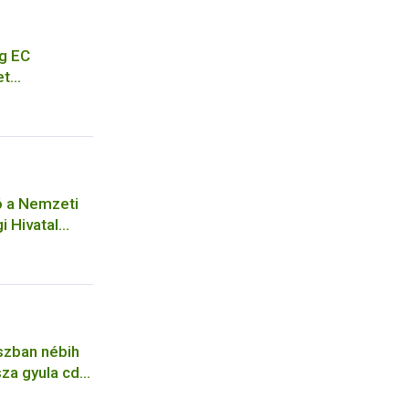
g EC
et
eting of EC
cation for a
ó a Nemzeti
i Hivatal
ejelentési
ó
szban nébih
za gyula cdc
pfene