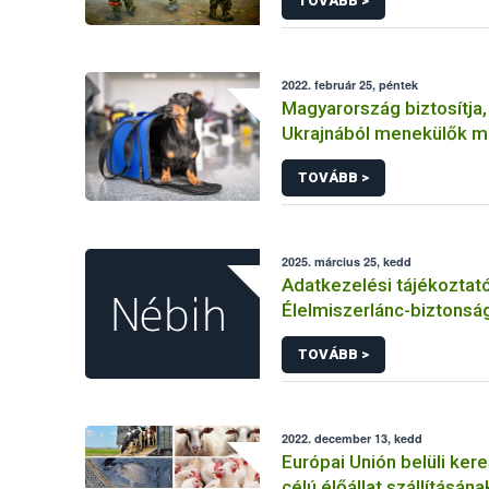
TOVÁBB >
2022. február 25, péntek
Magyarország biztosítja,
Ukrajnából menekülők m
hozhassák társállataikat
TOVÁBB >
2025. március 25, kedd
Adatkezelési tájékoztat
Élelmiszerlánc-biztonság
felnőttképzési tevéken
TOVÁBB >
kapcsolódó adatkezelé
2022. december 13, kedd
Európai Unión belüli ker
célú élőállat szállításána