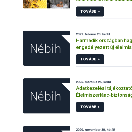
állategészségügyi feltét
TOVÁBB >
2021. február 23, kedd
Harmadik országban ha
engedélyezett új élelmi
Európai Unióban
TOVÁBB >
2025. március 25, kedd
Adatkezelési tájékoztat
Élelmiszerlánc-biztonság
Ügyfélprofil Rendszerbe
TOVÁBB >
tevékenység témakörben
közhatalmi eljárásaihoz
adatkezeléséhez
2020. november 30, hétfő