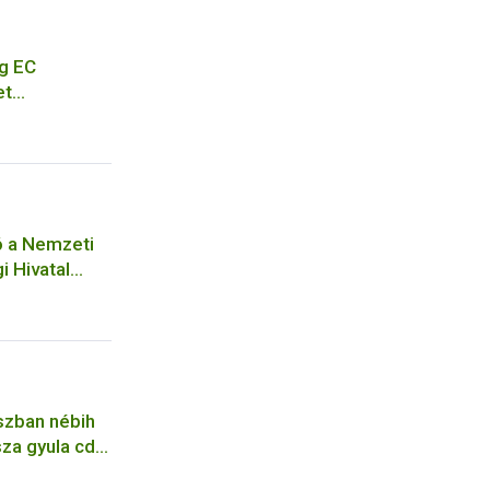
g EC
et
eting of EC
cation for a
ó a Nemzeti
i Hivatal
ejelentési
ó
szban nébih
za gyula cdc
pfene