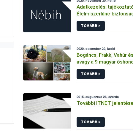
2020. november 30, hétfő
Adatkezelési tájékoztat
Élelmiszerlánc-biztonsá
Hivatal tevékenységéhe
TOVÁBB >
érintetti jogok gyakorlás
összefüggő adatkezelé
2020. december 22, kedd
Bogáncs, Frakk, Vahúr és 
avagy a 9 magyar őshono
TOVÁBB >
2015. augusztus 26, szerda
További ITNET jelentés
TOVÁBB >