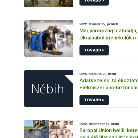
TOVÁBB >
2022. február 25, péntek
Magyarország biztosítja,
Ukrajnából menekülők m
hozhassák társállataikat
TOVÁBB >
2025. március 25, kedd
Adatkezelési tájékoztat
Élelmiszerlánc-biztonság
felnőttképzési tevéken
TOVÁBB >
kapcsolódó adatkezelé
2022. december 13, kedd
Európai Unión belüli ker
célú élőállat szállításána