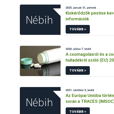
2025. január 31, péntek
Kiskérődzők pestise ke
információk
TOVÁBB >
2026. július 7, kedd
A csomagolásról és a c
hulladékról szóló (EU) 
rendelet és a fogyasztó
TOVÁBB >
élelmiszerekkel kapcsol
tájékoztatásáról szóló
rendelet jelölési kötele
összehangolásáról szóló AÉM 
2021. október 5, kedd
Nébih szakmai álláspont
Az Európai Unióba törté
során a TRACES (IMSOC
rendszerben kiállított K
TOVÁBB >
Egészségügyi Belépteté