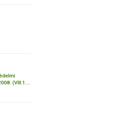
 használata
védelmi
08. (VIII.1.)
apján