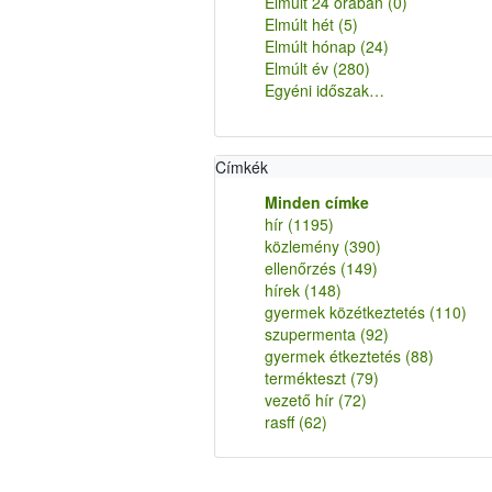
Elmúlt 24 órában
(0)
Elmúlt hét
(5)
Elmúlt hónap
(24)
Elmúlt év
(280)
Egyéni időszak…
Címkék
Minden címke
hír
(1195)
közlemény
(390)
ellenőrzés
(149)
hírek
(148)
gyermek közétkeztetés
(110)
szupermenta
(92)
gyermek étkeztetés
(88)
termékteszt
(79)
vezető hír
(72)
rasff
(62)