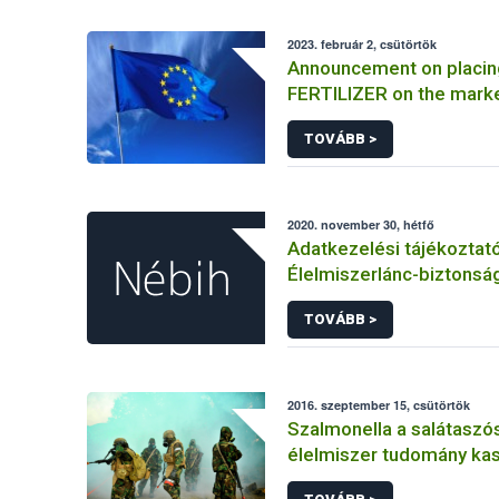
2023. február 2, csütörtök
Announcement on placin
FERTILIZER on the mark
Information on the mark
TOVÁBB >
FERTILIZER and the appli
certificate
2020. november 30, hétfő
Adatkezelési tájékoztat
Élelmiszerlánc-biztonság
elkülönített visszaélés-b
TOVÁBB >
rendszerhez kapcsolód
adatkezeléséhez
2016. szeptember 15, csütörtök
Szalmonella a salátaszó
élelmiszer tudomány kas
bioterrorizmus terror lé