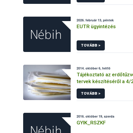
KEBO-D (angolul: CHEDD)
2026. február 13, péntek
EUTR ügyintézés
TOVÁBB >
2014. október 6, hétfő
Tájékoztató az erdőtűz
tervek készítéséről a 4/20
ÖM rendelet előírásai al
TOVÁBB >
2016. október 19, szerda
GYIK_RSZKF