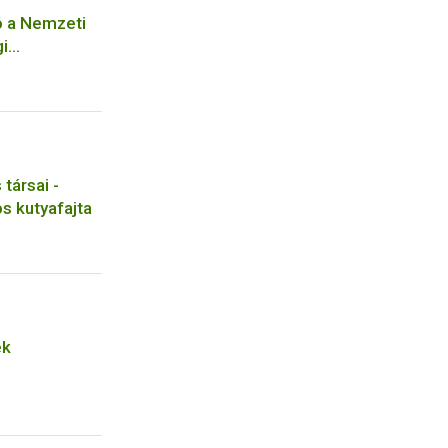
ó a Nemzeti
gi
z kötődő
ával
seihez
társai -
s kutyafajta
ek