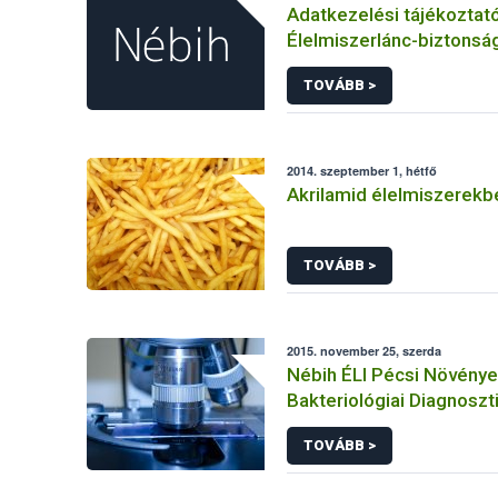
Adatkezelési tájékoztat
Élelmiszerlánc-biztonság
panaszok és közérdekű 
TOVÁBB >
kezeléséhez kapcsolód
adatkezeléséhez
2014. szeptember 1, hétfő
Akrilamid élelmiszerekb
TOVÁBB >
2015. november 25, szerda
Nébih ÉLI Pécsi Növény
Bakteriológiai Diagnoszt
Referencia Laboratóriu
TOVÁBB >