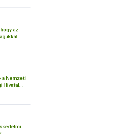
 hogy az
agukkal
ó a Nemzeti
i Hivatal
ységéhez
séhez
eskedelmi
k