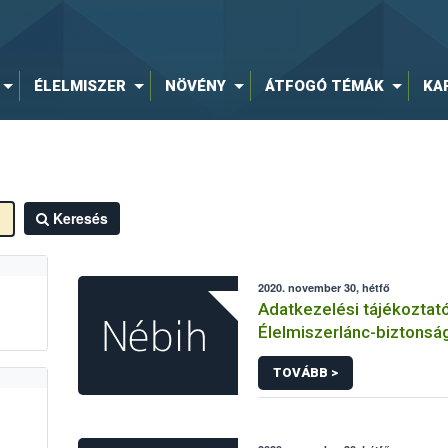
ÉLELMISZER
NÖVÉNY
ÁTFOGÓ TÉMÁK
KA
Keresés
2020. november 30, hétfő
Adatkezelési tájékoztat
Élelmiszerlánc-biztonság
hírlevelére történő regi
TOVÁBB >
kapcsolódó adatkezelé
vonatkozásában