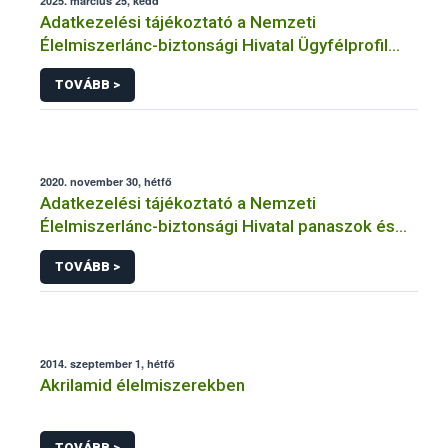
2025. március 25, kedd
Adatkezelési tájékoztató a Nemzeti
Élelmiszerlánc-biztonsági Hivatal Ügyfélprofil
Rendszerben kistermelői tevékenység
TOVÁBB >
témakörben intézhető közhatalmi eljárásaihoz
kapcsolódó adatkezeléséhez
2020. november 30, hétfő
Adatkezelési tájékoztató a Nemzeti
Élelmiszerlánc-biztonsági Hivatal panaszok és
közérdekű bejelentések kezeléséhez
TOVÁBB >
kapcsolódó adatkezeléséhez
2014. szeptember 1, hétfő
Akrilamid élelmiszerekben
TOVÁBB >