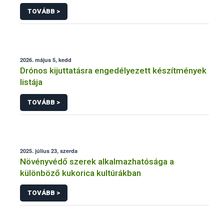
engedélyezésére, továbbá a meglévő engedély
TOVÁBB >
meghosszabbítására vagy módosítására irányuló
eljárásba
2026. május 5, kedd
Drónos kijuttatásra engedélyezett készítmények
listája
TOVÁBB >
2025. július 23, szerda
Növényvédő szerek alkalmazhatósága a
különböző kukorica kultúrákban
TOVÁBB >