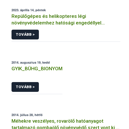
2023. április 14, péntek
Repülőgépes és helikopteres légi
növényvédelemhez hatósági engedéllyel
rendelkező szervezetek
TOVÁBB >
2014. augusztus 19, kedd
GYIK_BÜHG_BIONYOM
TOVÁBB >
2014. július 28, hétfő
Méhekre veszélyes, rovarölő hatóanyagot
tartalmazó gombaölő növényvédő szert vont ki a