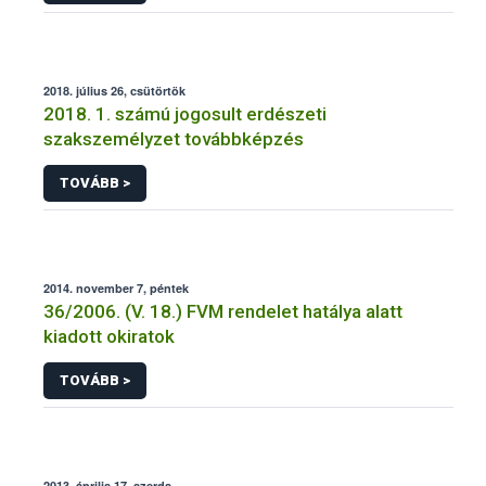
2018. július 26, csütörtök
2018. 1. számú jogosult erdészeti
szakszemélyzet továbbképzés
TOVÁBB >
2014. november 7, péntek
36/2006. (V. 18.) FVM rendelet hatálya alatt
kiadott okiratok
TOVÁBB >
2013. április 17, szerda