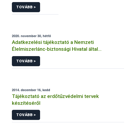
TOVÁBB >
2020. november 30, hétfő
Adatkezelési tájékoztató a Nemzeti
Élelmiszerlánc-biztonsági Hivatal által
üzemeltetett élelmiszerlánc-felügyeleti
TOVÁBB >
információs rendszerhez (FELIR) kapcsolódó
adatkezeléséhez
2014. december 16, kedd
Tájékoztató az erdőtűzvédelmi tervek
készítéséről
TOVÁBB >