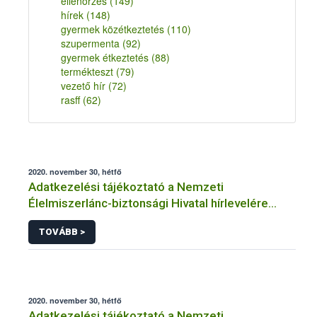
ellenőrzés
(149)
hírek
(148)
gyermek közétkeztetés
(110)
szupermenta
(92)
gyermek étkeztetés
(88)
termékteszt
(79)
vezető hír
(72)
rasff
(62)
2020. november 30, hétfő
Adatkezelési tájékoztató a Nemzeti
Élelmiszerlánc-biztonsági Hivatal hírlevelére
történő regisztrációhoz kapcsolódó
TOVÁBB >
adatkezelések vonatkozásában
2020. november 30, hétfő
Adatkezelési tájékoztató a Nemzeti