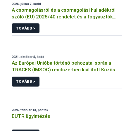
2026. július 7, kedd
A csomagolásról és a csomagolási hulladékról
szóló (EU) 2025/40 rendelet és a fogyasztók
élelmiszerekkel kapcsolatos tájékoztatásáról
TOVÁBB >
szóló 1169/2011/EU rendelet jelölési
kötelezettségeinek összehangolásáról szóló
AÉM – Nébih szakmai álláspont
2021. október 5, kedd
Az Európai Unióba történő behozatal során a
TRACES (IMSOC) rendszerben kiállított Közös
Egészségügyi Beléptetési Okmány: KEBO-D
TOVÁBB >
(angolul: CHEDD) használata
2026. február 13, péntek
EUTR ügyintézés