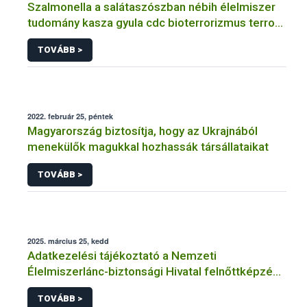
Szalmonella a salátaszószban nébih élelmiszer
tudomány kasza gyula cdc bioterrorizmus terror
lépfene
TOVÁBB >
2022. február 25, péntek
Magyarország biztosítja, hogy az Ukrajnából
menekülők magukkal hozhassák társállataikat
TOVÁBB >
2025. március 25, kedd
Adatkezelési tájékoztató a Nemzeti
Élelmiszerlánc-biztonsági Hivatal felnőttképzési
tevékenységéhez kapcsolódó adatkezeléséhez
TOVÁBB >