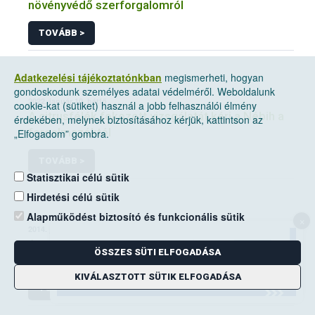
növényvédő szerforgalomról
TOVÁBB >
Adatkezelési tájékoztatónkban
megismerheti, hogyan
gondoskodunk személyes adatai védelméről. Weboldalunk
2022. január 10, hétfő
cookie-kat (sütiket) használ a jobb felhasználói élmény
A citrusfélék fokozott vizsgálatát kéri a Nébih a
érdekében, melynek biztosításához kérjük, kattintson az
forgalmazóktól
„Elfogadom” gombra.
TOVÁBB >
Statisztikai célú sütik
Hirdetési célú sütik
Alapműködést biztosító és funkcionális sütik
×
2014. június 14, szombat
A mezei pocok elleni védekezési kötelezettség
ÖSSZES SÜTI ELFOGADÁSA
a földhasználók kiemelt feladata
KIVÁLASZTOTT SÜTIK ELFOGADÁSA
TOVÁBB >