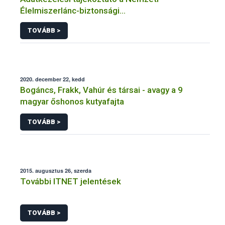
Élelmiszerlánc-biztonsági
Hivatal tevékenységéhez kötődő érintetti jogok
TOVÁBB >
gyakorlásával összefüggő adatkezeléseihez
2020. december 22, kedd
Bogáncs, Frakk, Vahúr és társai - avagy a 9
magyar őshonos kutyafajta
TOVÁBB >
2015. augusztus 26, szerda
További ITNET jelentések
TOVÁBB >