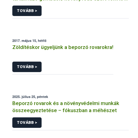
forgalomból a NÉBIH
TOVÁBB >
2017. május 15, hétfő
Zöldítéskor ügyeljünk a beporzó rovarokra!
TOVÁBB >
2025. július 25, péntek
Beporzó rovarok és a növényvédelmi munkák
összeegyeztetése – fókuszban a méhészet
TOVÁBB >