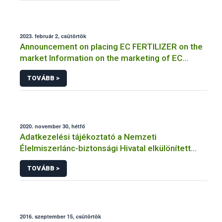
2023. február 2, csütörtök
Announcement on placing EC FERTILIZER on the
market Information on the marketing of EC
FERTILIZER and the application for a certificate
TOVÁBB >
2020. november 30, hétfő
Adatkezelési tájékoztató a Nemzeti
Élelmiszerlánc-biztonsági Hivatal elkülönített
visszaélés-bejelentési rendszerhez kapcsolódó
TOVÁBB >
adatkezeléséhez
2016. szeptember 15, csütörtök