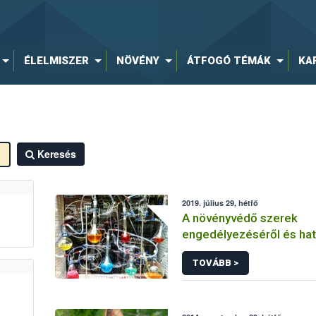
ÉLELMISZER
NÖVÉNY
ÁTFOGÓ TÉMÁK
KA
Keresés
2019. július 29, hétfő
A növényvédő szerek
engedélyezéséről és ha
vizsgálatáról
TOVÁBB >