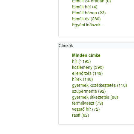
Elmúlt 24 órában
(0)
Elmúlt hét
(4)
Elmúlt hónap
(23)
Elmúlt év
(280)
Egyéni időszak…
Címkék
Minden címke
hír
(1195)
közlemény
(390)
ellenőrzés
(149)
hírek
(148)
gyermek közétkeztetés
(110)
szupermenta
(92)
gyermek étkeztetés
(88)
termékteszt
(79)
vezető hír
(72)
rasff
(62)