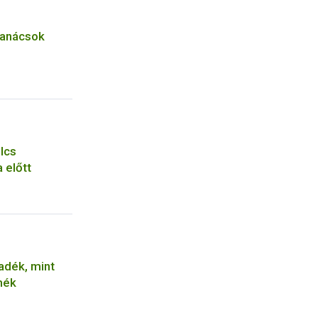
tanácsok
lcs
 előtt
radék, mint
mék