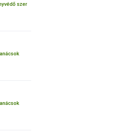
ényvédő szer
tanácsok
tanácsok