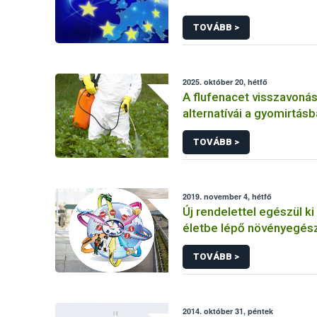
TOVÁBB >
2025. október 20, hétfő
A flufenacet visszavoná
alternatívái a gyomirtás
TOVÁBB >
2019. november 4, hétfő
Új rendelettel egészül k
életbe lépő növényegés
szabályozás
TOVÁBB >
2014. október 31, péntek