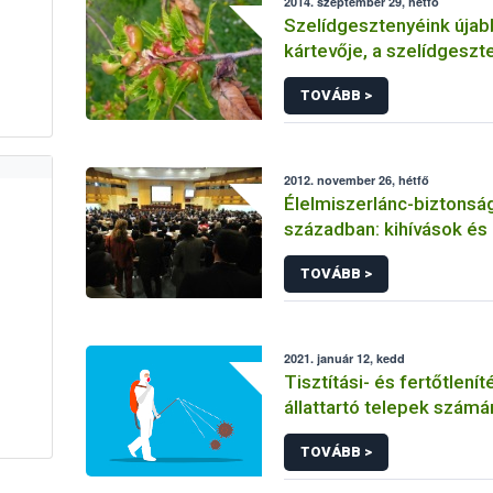
2014. szeptember 29, hétfő
Szelídgesztenyéink úja
kártevője, a szelídgeszt
gubacsdarázs
TOVÁBB >
2012. november 26, hétfő
Élelmiszerlánc-biztonság
században: kihívások é
TOVÁBB >
2021. január 12, kedd
Tisztítási- és fertőtlení
állattartó telepek számá
TOVÁBB >