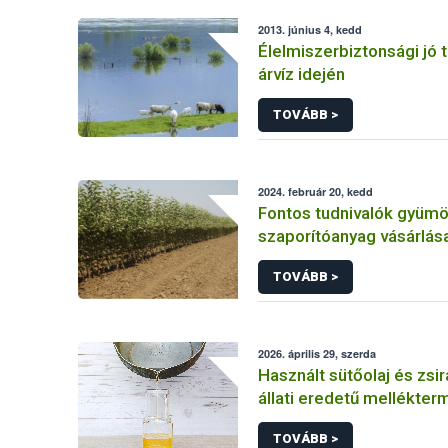
2013. június 4, kedd
Élelmiszerbiztonsági jó 
árvíz idején
TOVÁBB >
2024. február 20, kedd
Fontos tudnivalók gyümö
szaporítóanyag vásárlása
TOVÁBB >
2026. április 29, szerda
Használt sütőolaj és zsi
állati eredetű mellékter
TOVÁBB >