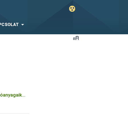
PCSOLAT
tóanyagaik