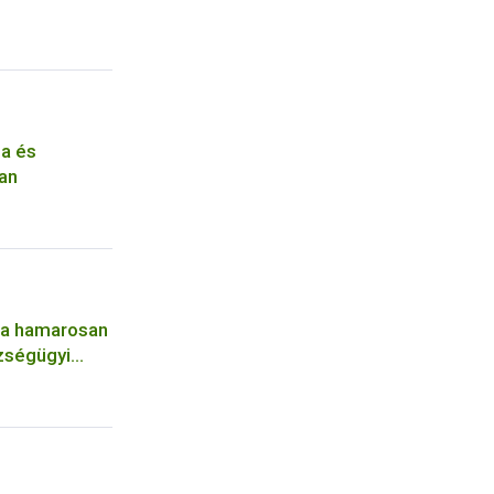
sa és
ban
i a hamarosan
zségügyi