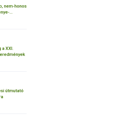
bb, nem-honos
enye-
 a XXI.
s eredmények
tési útmutató
ra