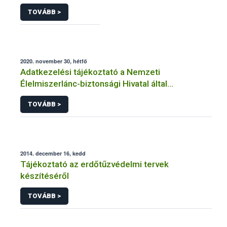
TOVÁBB >
2020. november 30, hétfő
Adatkezelési tájékoztató a Nemzeti
Élelmiszerlánc-biztonsági Hivatal által
üzemeltetett élelmiszerlánc-felügyeleti
TOVÁBB >
információs rendszerhez (FELIR) kapcsolódó
adatkezeléséhez
2014. december 16, kedd
Tájékoztató az erdőtűzvédelmi tervek
készítéséről
TOVÁBB >