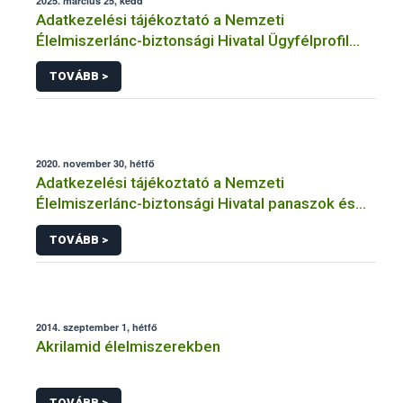
2025. március 25, kedd
Adatkezelési tájékoztató a Nemzeti
Élelmiszerlánc-biztonsági Hivatal Ügyfélprofil
Rendszerben kistermelői tevékenység
TOVÁBB >
témakörben intézhető közhatalmi eljárásaihoz
kapcsolódó adatkezeléséhez
2020. november 30, hétfő
Adatkezelési tájékoztató a Nemzeti
Élelmiszerlánc-biztonsági Hivatal panaszok és
közérdekű bejelentések kezeléséhez
TOVÁBB >
kapcsolódó adatkezeléséhez
2014. szeptember 1, hétfő
Akrilamid élelmiszerekben
TOVÁBB >