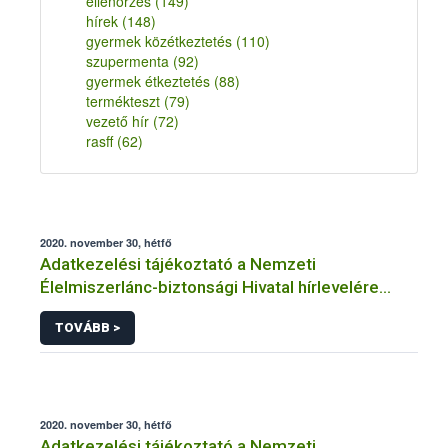
ellenőrzés
(149)
hírek
(148)
gyermek közétkeztetés
(110)
szupermenta
(92)
gyermek étkeztetés
(88)
termékteszt
(79)
vezető hír
(72)
rasff
(62)
2020. november 30, hétfő
Adatkezelési tájékoztató a Nemzeti
Élelmiszerlánc-biztonsági Hivatal hírlevelére
történő regisztrációhoz kapcsolódó
TOVÁBB >
adatkezelések vonatkozásában
2020. november 30, hétfő
Adatkezelési tájékoztató a Nemzeti