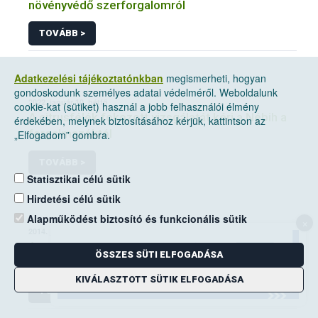
növényvédő szerforgalomról
TOVÁBB >
Adatkezelési tájékoztatónkban
megismerheti, hogyan
gondoskodunk személyes adatai védelméről. Weboldalunk
2022. január 10, hétfő
cookie-kat (sütiket) használ a jobb felhasználói élmény
A citrusfélék fokozott vizsgálatát kéri a Nébih a
érdekében, melynek biztosításához kérjük, kattintson az
forgalmazóktól
„Elfogadom” gombra.
TOVÁBB >
Statisztikai célú sütik
Hirdetési célú sütik
Alapműködést biztosító és funkcionális sütik
×
2014. június 14, szombat
A mezei pocok elleni védekezési kötelezettség
ÖSSZES SÜTI ELFOGADÁSA
a földhasználók kiemelt feladata
KIVÁLASZTOTT SÜTIK ELFOGADÁSA
TOVÁBB >