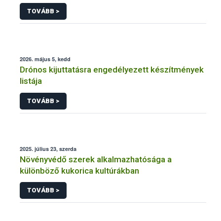
engedélyezésére, továbbá a meglévő engedély
TOVÁBB >
meghosszabbítására vagy módosítására irányuló
eljárásba
2026. május 5, kedd
Drónos kijuttatásra engedélyezett készítmények
listája
TOVÁBB >
2025. július 23, szerda
Növényvédő szerek alkalmazhatósága a
különböző kukorica kultúrákban
TOVÁBB >