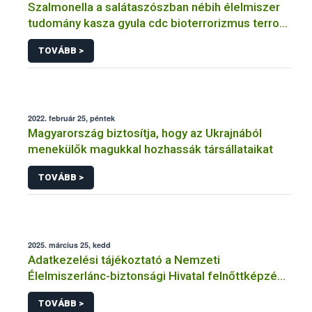
Szalmonella a salátaszószban nébih élelmiszer
tudomány kasza gyula cdc bioterrorizmus terror
lépfene
TOVÁBB >
2022. február 25, péntek
Magyarország biztosítja, hogy az Ukrajnából
menekülők magukkal hozhassák társállataikat
TOVÁBB >
2025. március 25, kedd
Adatkezelési tájékoztató a Nemzeti
Élelmiszerlánc-biztonsági Hivatal felnőttképzési
tevékenységéhez kapcsolódó adatkezeléséhez
TOVÁBB >