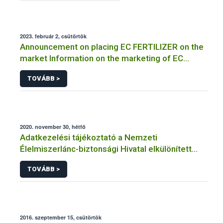
2023. február 2, csütörtök
Announcement on placing EC FERTILIZER on the
market Information on the marketing of EC
FERTILIZER and the application for a certificate
TOVÁBB >
2020. november 30, hétfő
Adatkezelési tájékoztató a Nemzeti
Élelmiszerlánc-biztonsági Hivatal elkülönített
visszaélés-bejelentési rendszerhez kapcsolódó
TOVÁBB >
adatkezeléséhez
2016. szeptember 15, csütörtök