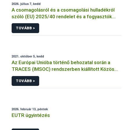
2026. július 7, kedd
A csomagolásról és a csomagolási hulladékról
szóló (EU) 2025/40 rendelet és a fogyasztók
élelmiszerekkel kapcsolatos tájékoztatásáról
TOVÁBB >
szóló 1169/2011/EU rendelet jelölési
kötelezettségeinek összehangolásáról szóló
AÉM – Nébih szakmai álláspont
2021. október 5, kedd
Az Európai Unióba történő behozatal során a
TRACES (IMSOC) rendszerben kiállított Közös
Egészségügyi Beléptetési Okmány: KEBO-D
TOVÁBB >
(angolul: CHEDD) használata
2026. február 13, péntek
EUTR ügyintézés