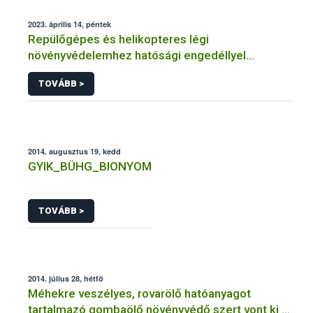
2023. április 14, péntek
Repülőgépes és helikopteres légi
növényvédelemhez hatósági engedéllyel
rendelkező szervezetek
TOVÁBB >
2014. augusztus 19, kedd
GYIK_BÜHG_BIONYOM
TOVÁBB >
2014. július 28, hétfő
Méhekre veszélyes, rovarölő hatóanyagot
tartalmazó gombaölő növényvédő szert vont ki a