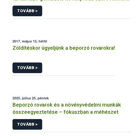
forgalomból a NÉBIH
TOVÁBB >
2017. május 15, hétfő
Zöldítéskor ügyeljünk a beporzó rovarokra!
TOVÁBB >
2025. július 25, péntek
Beporzó rovarok és a növényvédelmi munkák
összeegyeztetése – fókuszban a méhészet
TOVÁBB >