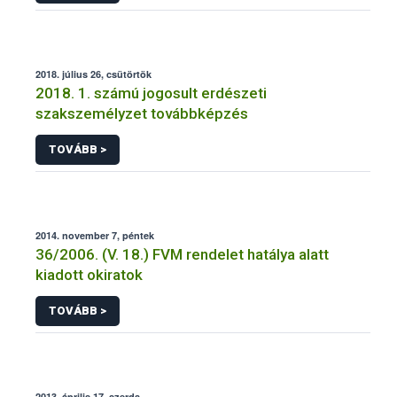
2018. július 26, csütörtök
2018. 1. számú jogosult erdészeti
szakszemélyzet továbbképzés
TOVÁBB >
2014. november 7, péntek
36/2006. (V. 18.) FVM rendelet hatálya alatt
kiadott okiratok
TOVÁBB >
2013. április 17, szerda