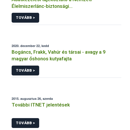
Élelmiszerlánc-biztonsági
Hivatal tevékenységéhez kötődő érintetti jogok
TOVÁBB >
gyakorlásával összefüggő adatkezeléseihez
2020. december 22, kedd
Bogáncs, Frakk, Vahúr és társai - avagy a 9
magyar őshonos kutyafajta
TOVÁBB >
2015. augusztus 26, szerda
További ITNET jelentések
TOVÁBB >