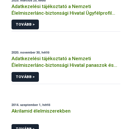
2025. március 25, kedd
Adatkezelési tájékoztató a Nemzeti
Élelmiszerlánc-biztonsági Hivatal Ügyfélprofil
Rendszerben kistermelői tevékenység
TOVÁBB >
témakörben intézhető közhatalmi eljárásaihoz
kapcsolódó adatkezeléséhez
2020. november 30, hétfő
Adatkezelési tájékoztató a Nemzeti
Élelmiszerlánc-biztonsági Hivatal panaszok és
közérdekű bejelentések kezeléséhez
TOVÁBB >
kapcsolódó adatkezeléséhez
2014. szeptember 1, hétfő
Akrilamid élelmiszerekben
TOVÁBB >