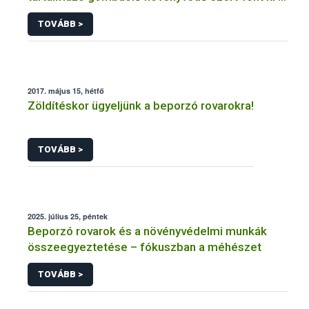
forgalomból a NÉBIH
TOVÁBB >
2017. május 15, hétfő
Zöldítéskor ügyeljünk a beporzó rovarokra!
TOVÁBB >
2025. július 25, péntek
Beporzó rovarok és a növényvédelmi munkák
összeegyeztetése – fókuszban a méhészet
TOVÁBB >