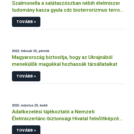
Szalmonella a salátaszószban nébih élelmiszer
tudomány kasza gyula cdc bioterrorizmus terror
lépfene
TOVÁBB >
2022. február 25, péntek
Magyarország biztosítja, hogy az Ukrajnából
menekülők magukkal hozhassák társállataikat
TOVÁBB >
2025. március 25, kedd
Adatkezelési tájékoztató a Nemzeti
Élelmiszerlánc-biztonsági Hivatal felnőttképzési
tevékenységéhez kapcsolódó adatkezeléséhez
TOVÁBB >