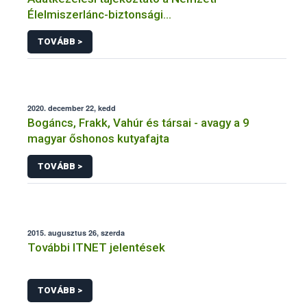
Élelmiszerlánc-biztonsági
Hivatal tevékenységéhez kötődő érintetti jogok
TOVÁBB >
gyakorlásával összefüggő adatkezeléseihez
2020. december 22, kedd
Bogáncs, Frakk, Vahúr és társai - avagy a 9
magyar őshonos kutyafajta
TOVÁBB >
2015. augusztus 26, szerda
További ITNET jelentések
TOVÁBB >