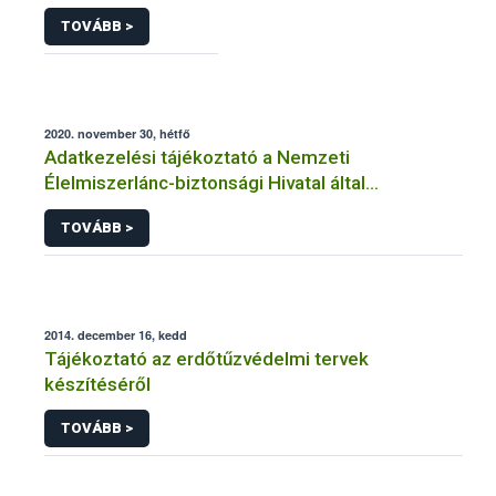
TOVÁBB >
2020. november 30, hétfő
Adatkezelési tájékoztató a Nemzeti
Élelmiszerlánc-biztonsági Hivatal által
üzemeltetett élelmiszerlánc-felügyeleti
TOVÁBB >
információs rendszerhez (FELIR) kapcsolódó
adatkezeléséhez
2014. december 16, kedd
Tájékoztató az erdőtűzvédelmi tervek
készítéséről
TOVÁBB >