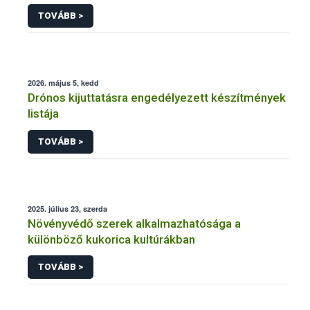
engedélyezésére, továbbá a meglévő engedély
TOVÁBB >
meghosszabbítására vagy módosítására irányuló
eljárásba
2026. május 5, kedd
Drónos kijuttatásra engedélyezett készítmények
listája
TOVÁBB >
2025. július 23, szerda
Növényvédő szerek alkalmazhatósága a
különböző kukorica kultúrákban
TOVÁBB >