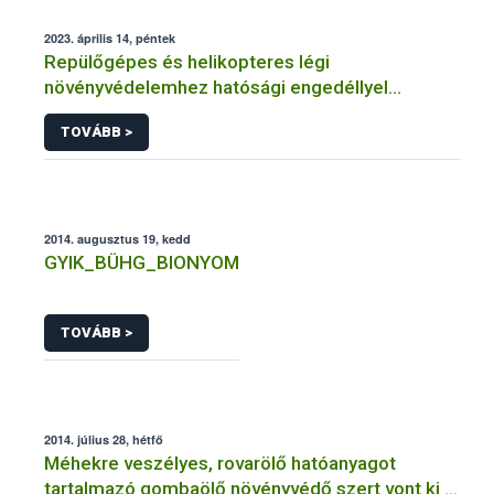
2023. április 14, péntek
Repülőgépes és helikopteres légi
növényvédelemhez hatósági engedéllyel
rendelkező szervezetek
TOVÁBB >
2014. augusztus 19, kedd
GYIK_BÜHG_BIONYOM
TOVÁBB >
2014. július 28, hétfő
Méhekre veszélyes, rovarölő hatóanyagot
tartalmazó gombaölő növényvédő szert vont ki a