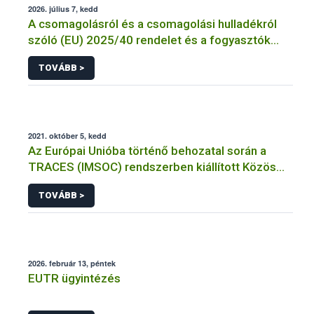
2026. július 7, kedd
A csomagolásról és a csomagolási hulladékról
szóló (EU) 2025/40 rendelet és a fogyasztók
élelmiszerekkel kapcsolatos tájékoztatásáról
TOVÁBB >
szóló 1169/2011/EU rendelet jelölési
kötelezettségeinek összehangolásáról szóló
AÉM – Nébih szakmai álláspont
2021. október 5, kedd
Az Európai Unióba történő behozatal során a
TRACES (IMSOC) rendszerben kiállított Közös
Egészségügyi Beléptetési Okmány: KEBO-D
TOVÁBB >
(angolul: CHEDD) használata
2026. február 13, péntek
EUTR ügyintézés