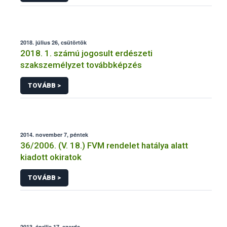
2018. július 26, csütörtök
2018. 1. számú jogosult erdészeti
szakszemélyzet továbbképzés
TOVÁBB >
2014. november 7, péntek
36/2006. (V. 18.) FVM rendelet hatálya alatt
kiadott okiratok
TOVÁBB >
2013. április 17, szerda