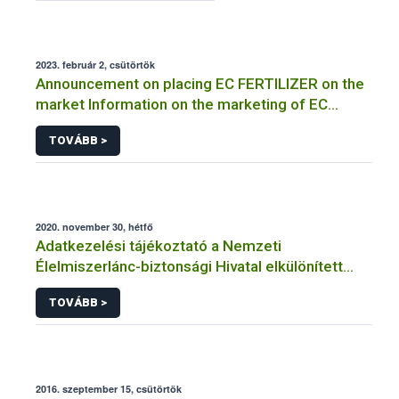
2023. február 2, csütörtök
Announcement on placing EC FERTILIZER on the
market Information on the marketing of EC
FERTILIZER and the application for a certificate
TOVÁBB >
2020. november 30, hétfő
Adatkezelési tájékoztató a Nemzeti
Élelmiszerlánc-biztonsági Hivatal elkülönített
visszaélés-bejelentési rendszerhez kapcsolódó
TOVÁBB >
adatkezeléséhez
2016. szeptember 15, csütörtök