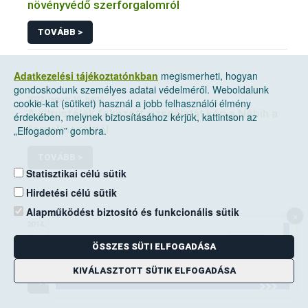
növényvédő szerforgalomról
TOVÁBB >
Adatkezelési tájékoztatónkban
megismerheti, hogyan
gondoskodunk személyes adatai védelméről. Weboldalunk
2022. január 10, hétfő
cookie-kat (sütiket) használ a jobb felhasználói élmény
A citrusfélék fokozott vizsgálatát kéri a Nébih a
érdekében, melynek biztosításához kérjük, kattintson az
forgalmazóktól
„Elfogadom” gombra.
TOVÁBB >
Statisztikai célú sütik
Hirdetési célú sütik
Alapműködést biztosító és funkcionális sütik
×
2014. június 14, szombat
A mezei pocok elleni védekezési kötelezettség
ÖSSZES SÜTI ELFOGADÁSA
a földhasználók kiemelt feladata
KIVÁLASZTOTT SÜTIK ELFOGADÁSA
TOVÁBB >