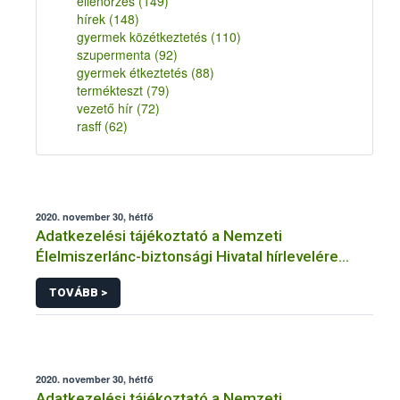
ellenőrzés
(149)
hírek
(148)
gyermek közétkeztetés
(110)
szupermenta
(92)
gyermek étkeztetés
(88)
termékteszt
(79)
vezető hír
(72)
rasff
(62)
2020. november 30, hétfő
Adatkezelési tájékoztató a Nemzeti
Élelmiszerlánc-biztonsági Hivatal hírlevelére
történő regisztrációhoz kapcsolódó
TOVÁBB >
adatkezelések vonatkozásában
2020. november 30, hétfő
Adatkezelési tájékoztató a Nemzeti