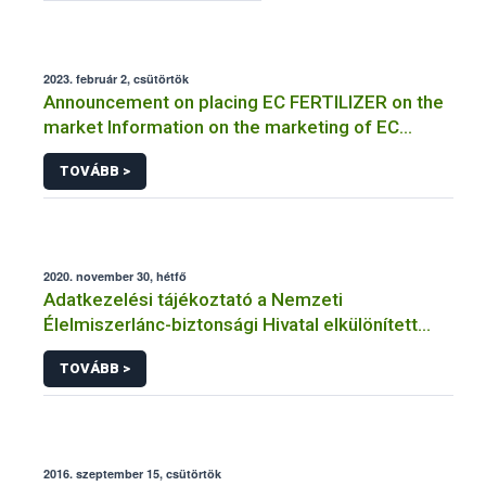
2023. február 2, csütörtök
Announcement on placing EC FERTILIZER on the
market Information on the marketing of EC
FERTILIZER and the application for a certificate
TOVÁBB >
2020. november 30, hétfő
Adatkezelési tájékoztató a Nemzeti
Élelmiszerlánc-biztonsági Hivatal elkülönített
visszaélés-bejelentési rendszerhez kapcsolódó
TOVÁBB >
adatkezeléséhez
2016. szeptember 15, csütörtök