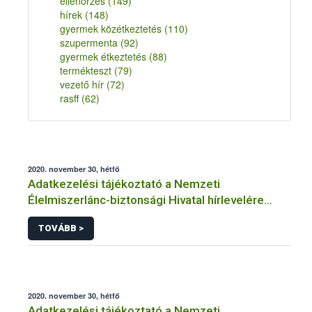
ellenőrzés
(149)
hírek
(148)
gyermek közétkeztetés
(110)
szupermenta
(92)
gyermek étkeztetés
(88)
termékteszt
(79)
vezető hír
(72)
rasff
(62)
2020. november 30, hétfő
Adatkezelési tájékoztató a Nemzeti
Élelmiszerlánc-biztonsági Hivatal hírlevelére
történő regisztrációhoz kapcsolódó
TOVÁBB >
adatkezelések vonatkozásában
2020. november 30, hétfő
Adatkezelési tájékoztató a Nemzeti