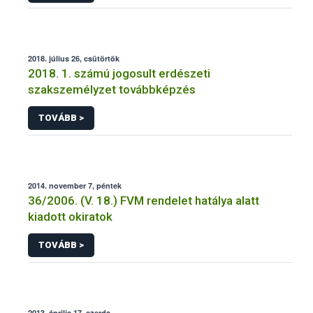
2018. július 26, csütörtök
2018. 1. számú jogosult erdészeti
szakszemélyzet továbbképzés
TOVÁBB >
2014. november 7, péntek
36/2006. (V. 18.) FVM rendelet hatálya alatt
kiadott okiratok
TOVÁBB >
2013. április 17, szerda