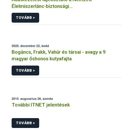
Élelmiszerlánc-biztonsági
Hivatal tevékenységéhez kötődő érintetti jogok
TOVÁBB >
gyakorlásával összefüggő adatkezeléseihez
2020. december 22, kedd
Bogáncs, Frakk, Vahúr és társai - avagy a 9
magyar őshonos kutyafajta
TOVÁBB >
2015. augusztus 26, szerda
További ITNET jelentések
TOVÁBB >