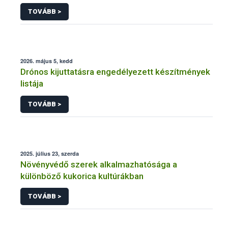
engedélyezésére, továbbá a meglévő engedély
TOVÁBB >
meghosszabbítására vagy módosítására irányuló
eljárásba
2026. május 5, kedd
Drónos kijuttatásra engedélyezett készítmények
listája
TOVÁBB >
2025. július 23, szerda
Növényvédő szerek alkalmazhatósága a
különböző kukorica kultúrákban
TOVÁBB >