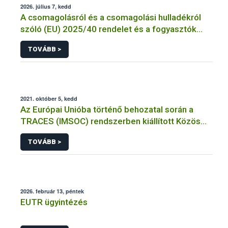
2026. július 7, kedd
A csomagolásról és a csomagolási hulladékról
szóló (EU) 2025/40 rendelet és a fogyasztók
élelmiszerekkel kapcsolatos tájékoztatásáról
TOVÁBB >
szóló 1169/2011/EU rendelet jelölési
kötelezettségeinek összehangolásáról szóló
AÉM – Nébih szakmai álláspont
2021. október 5, kedd
Az Európai Unióba történő behozatal során a
TRACES (IMSOC) rendszerben kiállított Közös
Egészségügyi Beléptetési Okmány: KEBO-D
TOVÁBB >
(angolul: CHEDD) használata
2026. február 13, péntek
EUTR ügyintézés