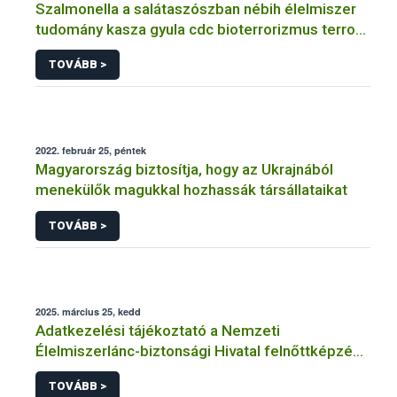
Szalmonella a salátaszószban nébih élelmiszer
tudomány kasza gyula cdc bioterrorizmus terror
lépfene
TOVÁBB >
2022. február 25, péntek
Magyarország biztosítja, hogy az Ukrajnából
menekülők magukkal hozhassák társállataikat
TOVÁBB >
2025. március 25, kedd
Adatkezelési tájékoztató a Nemzeti
Élelmiszerlánc-biztonsági Hivatal felnőttképzési
tevékenységéhez kapcsolódó adatkezeléséhez
TOVÁBB >