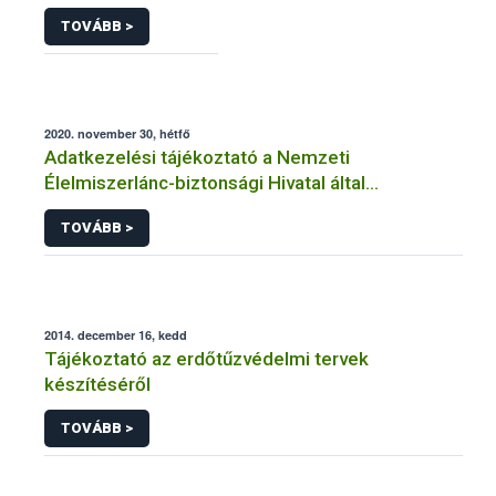
TOVÁBB >
2020. november 30, hétfő
Adatkezelési tájékoztató a Nemzeti
Élelmiszerlánc-biztonsági Hivatal által
üzemeltetett élelmiszerlánc-felügyeleti
TOVÁBB >
információs rendszerhez (FELIR) kapcsolódó
adatkezeléséhez
2014. december 16, kedd
Tájékoztató az erdőtűzvédelmi tervek
készítéséről
TOVÁBB >