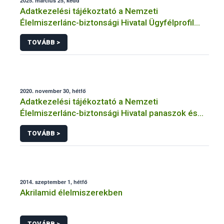
2025. március 25, kedd
Adatkezelési tájékoztató a Nemzeti
Élelmiszerlánc-biztonsági Hivatal Ügyfélprofil
Rendszerben kistermelői tevékenység
TOVÁBB >
témakörben intézhető közhatalmi eljárásaihoz
kapcsolódó adatkezeléséhez
2020. november 30, hétfő
Adatkezelési tájékoztató a Nemzeti
Élelmiszerlánc-biztonsági Hivatal panaszok és
közérdekű bejelentések kezeléséhez
TOVÁBB >
kapcsolódó adatkezeléséhez
2014. szeptember 1, hétfő
Akrilamid élelmiszerekben
TOVÁBB >