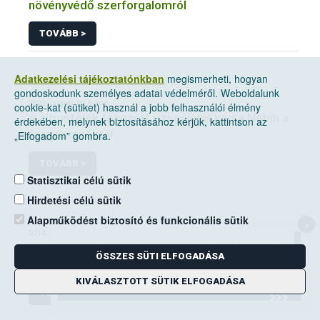
növényvédő szerforgalomról
TOVÁBB >
Adatkezelési tájékoztatónkban
megismerheti, hogyan
gondoskodunk személyes adatai védelméről. Weboldalunk
2022. január 10, hétfő
cookie-kat (sütiket) használ a jobb felhasználói élmény
A citrusfélék fokozott vizsgálatát kéri a Nébih a
érdekében, melynek biztosításához kérjük, kattintson az
forgalmazóktól
„Elfogadom” gombra.
TOVÁBB >
Statisztikai célú sütik
Hirdetési célú sütik
Alapműködést biztosító és funkcionális sütik
×
2014. június 14, szombat
A mezei pocok elleni védekezési kötelezettség
ÖSSZES SÜTI ELFOGADÁSA
a földhasználók kiemelt feladata
KIVÁLASZTOTT SÜTIK ELFOGADÁSA
TOVÁBB >