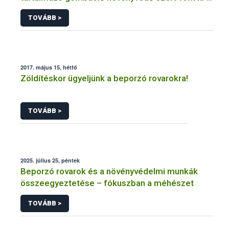
forgalomból a NÉBIH
TOVÁBB >
2017. május 15, hétfő
Zöldítéskor ügyeljünk a beporzó rovarokra!
TOVÁBB >
2025. július 25, péntek
Beporzó rovarok és a növényvédelmi munkák
összeegyeztetése – fókuszban a méhészet
TOVÁBB >