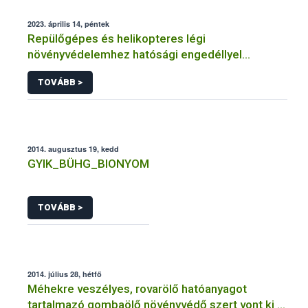
2023. április 14, péntek
Repülőgépes és helikopteres légi
növényvédelemhez hatósági engedéllyel
rendelkező szervezetek
TOVÁBB >
2014. augusztus 19, kedd
GYIK_BÜHG_BIONYOM
TOVÁBB >
2014. július 28, hétfő
Méhekre veszélyes, rovarölő hatóanyagot
tartalmazó gombaölő növényvédő szert vont ki a