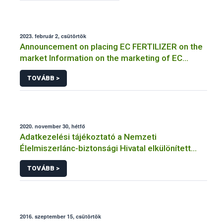
2023. február 2, csütörtök
Announcement on placing EC FERTILIZER on the
market Information on the marketing of EC
FERTILIZER and the application for a certificate
TOVÁBB >
2020. november 30, hétfő
Adatkezelési tájékoztató a Nemzeti
Élelmiszerlánc-biztonsági Hivatal elkülönített
visszaélés-bejelentési rendszerhez kapcsolódó
TOVÁBB >
adatkezeléséhez
2016. szeptember 15, csütörtök