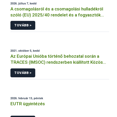
2026. július 7, kedd
A csomagolásról és a csomagolási hulladékról
szóló (EU) 2025/40 rendelet és a fogyasztók
élelmiszerekkel kapcsolatos tájékoztatásáról
TOVÁBB >
szóló 1169/2011/EU rendelet jelölési
kötelezettségeinek összehangolásáról szóló
AÉM – Nébih szakmai álláspont
2021. október 5, kedd
Az Európai Unióba történő behozatal során a
TRACES (IMSOC) rendszerben kiállított Közös
Egészségügyi Beléptetési Okmány: KEBO-D
TOVÁBB >
(angolul: CHEDD) használata
2026. február 13, péntek
EUTR ügyintézés