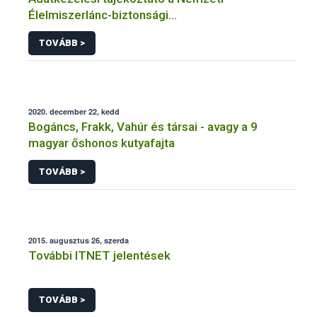
Élelmiszerlánc-biztonsági
Hivatal tevékenységéhez kötődő érintetti jogok
TOVÁBB >
gyakorlásával összefüggő adatkezeléseihez
2020. december 22, kedd
Bogáncs, Frakk, Vahúr és társai - avagy a 9
magyar őshonos kutyafajta
TOVÁBB >
2015. augusztus 26, szerda
További ITNET jelentések
TOVÁBB >