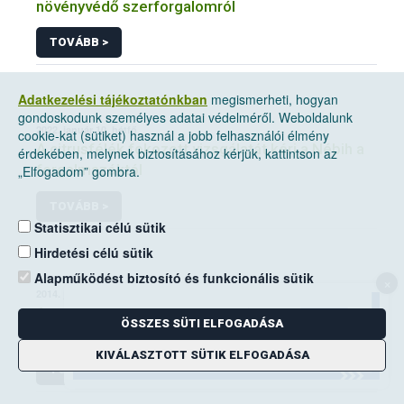
növényvédő szerforgalomról
TOVÁBB >
Adatkezelési tájékoztatónkban
megismerheti, hogyan
gondoskodunk személyes adatai védelméről. Weboldalunk
2022. január 10, hétfő
cookie-kat (sütiket) használ a jobb felhasználói élmény
A citrusfélék fokozott vizsgálatát kéri a Nébih a
érdekében, melynek biztosításához kérjük, kattintson az
forgalmazóktól
„Elfogadom” gombra.
TOVÁBB >
Statisztikai célú sütik
Hirdetési célú sütik
Alapműködést biztosító és funkcionális sütik
×
2014. június 14, szombat
A mezei pocok elleni védekezési kötelezettség
ÖSSZES SÜTI ELFOGADÁSA
a földhasználók kiemelt feladata
KIVÁLASZTOTT SÜTIK ELFOGADÁSA
TOVÁBB >