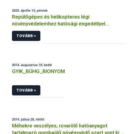
2023. április 14, péntek
Repülőgépes és helikopteres légi
növényvédelemhez hatósági engedéllyel
rendelkező szervezetek
TOVÁBB >
2014. augusztus 19, kedd
GYIK_BÜHG_BIONYOM
TOVÁBB >
2014. július 28, hétfő
Méhekre veszélyes, rovarölő hatóanyagot
tartalmazó gombaölő növényvédő szert vont ki a