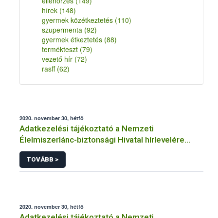
ellenőrzés
(149)
hírek
(148)
gyermek közétkeztetés
(110)
szupermenta
(92)
gyermek étkeztetés
(88)
termékteszt
(79)
vezető hír
(72)
rasff
(62)
2020. november 30, hétfő
Adatkezelési tájékoztató a Nemzeti
Élelmiszerlánc-biztonsági Hivatal hírlevelére
történő regisztrációhoz kapcsolódó
TOVÁBB >
adatkezelések vonatkozásában
2020. november 30, hétfő
Adatkezelési tájékoztató a Nemzeti