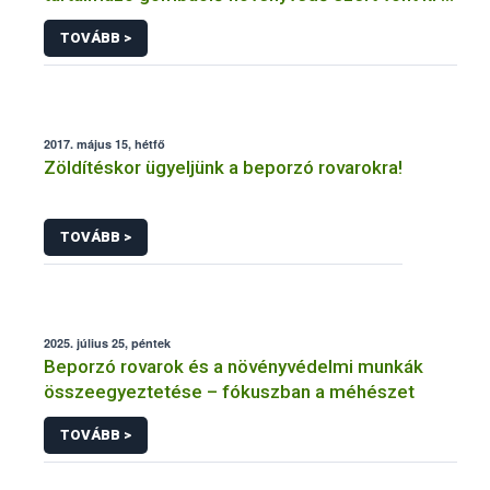
forgalomból a NÉBIH
TOVÁBB >
2017. május 15, hétfő
Zöldítéskor ügyeljünk a beporzó rovarokra!
TOVÁBB >
2025. július 25, péntek
Beporzó rovarok és a növényvédelmi munkák
összeegyeztetése – fókuszban a méhészet
TOVÁBB >