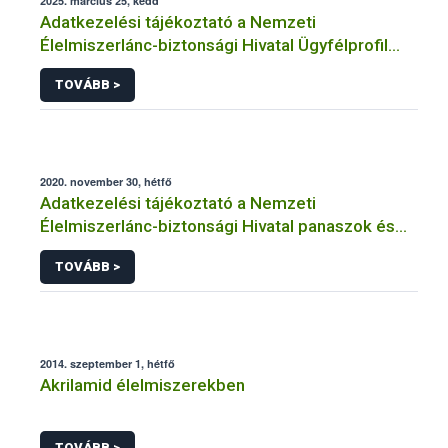
2025. március 25, kedd
Adatkezelési tájékoztató a Nemzeti
Élelmiszerlánc-biztonsági Hivatal Ügyfélprofil
Rendszerben kistermelői tevékenység
TOVÁBB >
témakörben intézhető közhatalmi eljárásaihoz
kapcsolódó adatkezeléséhez
2020. november 30, hétfő
Adatkezelési tájékoztató a Nemzeti
Élelmiszerlánc-biztonsági Hivatal panaszok és
közérdekű bejelentések kezeléséhez
TOVÁBB >
kapcsolódó adatkezeléséhez
2014. szeptember 1, hétfő
Akrilamid élelmiszerekben
TOVÁBB >