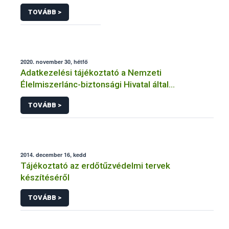
TOVÁBB >
2020. november 30, hétfő
Adatkezelési tájékoztató a Nemzeti
Élelmiszerlánc-biztonsági Hivatal által
üzemeltetett élelmiszerlánc-felügyeleti
TOVÁBB >
információs rendszerhez (FELIR) kapcsolódó
adatkezeléséhez
2014. december 16, kedd
Tájékoztató az erdőtűzvédelmi tervek
készítéséről
TOVÁBB >