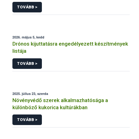
engedélyezésére, továbbá a meglévő engedély
TOVÁBB >
meghosszabbítására vagy módosítására irányuló
eljárásba
2026. május 5, kedd
Drónos kijuttatásra engedélyezett készítmények
listája
TOVÁBB >
2025. július 23, szerda
Növényvédő szerek alkalmazhatósága a
különböző kukorica kultúrákban
TOVÁBB >