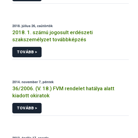
2018. július 26, csütörtök
2018. 1. számú jogosult erdészeti
szakszemélyzet továbbképzés
TOVÁBB >
2014. november 7, péntek
36/2006. (V. 18.) FVM rendelet hatálya alatt
kiadott okiratok
TOVÁBB >
2013. április 17, szerda