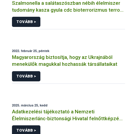
Szalmonella a salátaszószban nébih élelmiszer
tudomány kasza gyula cdc bioterrorizmus terror
lépfene
TOVÁBB >
2022. február 25, péntek
Magyarország biztosítja, hogy az Ukrajnából
menekülők magukkal hozhassák társállataikat
TOVÁBB >
2025. március 25, kedd
Adatkezelési tájékoztató a Nemzeti
Élelmiszerlánc-biztonsági Hivatal felnőttképzési
tevékenységéhez kapcsolódó adatkezeléséhez
TOVÁBB >