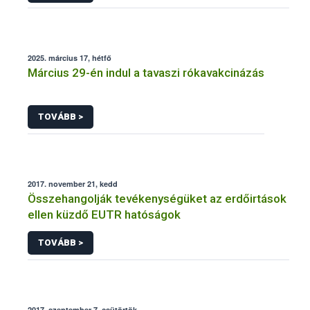
2025. március 17, hétfő
Március 29-én indul a tavaszi rókavakcinázás
TOVÁBB >
2017. november 21, kedd
Összehangolják tevékenységüket az erdőirtások
ellen küzdő EUTR hatóságok
TOVÁBB >
2017. szeptember 7, csütörtök