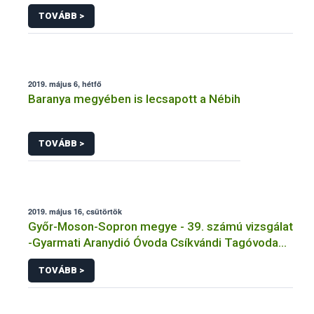
TOVÁBB >
2019. május 6, hétfő
Baranya megyében is lecsapott a Nébih
TOVÁBB >
2019. május 16, csütörtök
Győr-Moson-Sopron megye - 39. számú vizsgálat
-Gyarmati Aranydió Óvoda Csíkvándi Tagóvoda
Tálalókonyha - Csíkvánd
TOVÁBB >