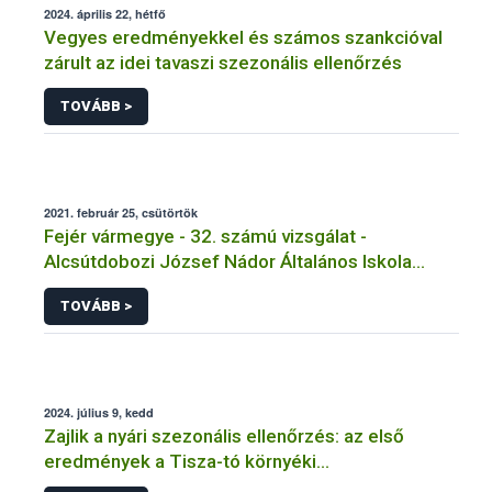
2024. április 22, hétfő
Vegyes eredményekkel és számos szankcióval
zárult az idei tavaszi szezonális ellenőrzés
TOVÁBB >
2021. február 25, csütörtök
Fejér vármegye - 32. számú vizsgálat -
Alcsútdobozi József Nádor Általános Iskola
Tálalókonyha - Alcsútdoboz
TOVÁBB >
2024. július 9, kedd
Zajlik a nyári szezonális ellenőrzés: az első
eredmények a Tisza-tó környéki
vendéglátóhelyekről érkeztek