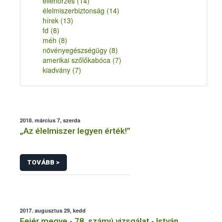
ellenőrzés
(14)
élelmiszerbiztonság
(14)
hírek
(13)
fd
(8)
méh
(8)
növényegészségügy
(8)
amerikai szőlőkabóca
(7)
kiadvány
(7)
2018. március 7, szerda
„Az élelmiszer legyen érték!”
TOVÁBB >
2017. augusztus 29, kedd
Fejér megye - 78. számú vizsgálat - István