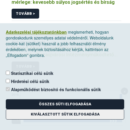
mérlege: kevesebb súlyos jogsértés és bírság
TOVÁBB >
Adatkezelési tájékoztatónkban
megismerheti, hogyan
gondoskodunk személyes adatai védelméről. Weboldalunk
2019. február 19, kedd
cookie-kat (sütiket) használ a jobb felhasználói élmény
Borsod-Abaúj-Zemplén megye - 54. számú
érdekében, melynek biztosításához kérjük, kattintson az
vizsgálat - Tiszaújvárosi Intézményműködtető
„Elfogadom” gombra.
Központ Tiszaújvárosi Eötvös József
TOVÁBB >
Gimnázium, Szakközépiskola és Kollégium
Statisztikai célú sütik
főzőkonyhája - Tiszaújváros
Hirdetési célú sütik
Alapműködést biztosító és funkcionális sütik
×
2019. június 13, csütörtök
Ne hagyj az autóban! – matricakampány
ÖSSZES SÜTI ELFOGADÁSA
újratöltve
KIVÁLASZTOTT SÜTIK ELFOGADÁSA
TOVÁBB >