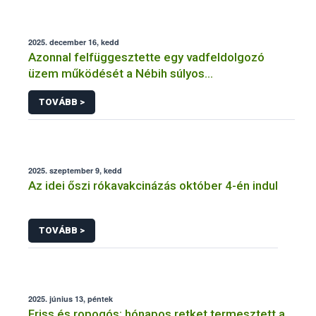
2025. december 16, kedd
Azonnal felfüggesztette egy vadfeldolgozó
üzem működését a Nébih súlyos
élelmiszerbiztonsági problémák miatt
TOVÁBB >
2025. szeptember 9, kedd
Az idei őszi rókavakcinázás október 4-én indul
TOVÁBB >
2025. június 13, péntek
Friss és ropogós: hónapos retket termesztett a