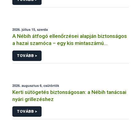
2026. július 15, szerda
A Nébih átfogó ellenőrzései alapján biztonságos
a hazai szamóca – egy kis mintaszámú
tanulmány indokolatlan aggodalmat kelthet
TOVÁBB >
2026. augusztus 6, csütörtök
Kerti sütögetés biztonságosan: a Nébih tanácsai
nyári grillezéshez
TOVÁBB >