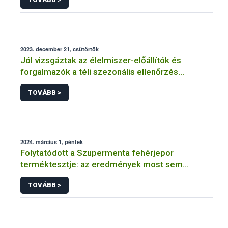
2023. december 21, csütörtök
Jól vizsgáztak az élelmiszer-előállítók és
forgalmazók a téli szezonális ellenőrzés
félidejében
TOVÁBB >
2024. március 1, péntek
Folytatódott a Szupermenta fehérjepor
terméktesztje: az eredmények most sem
felhőtlenek
TOVÁBB >