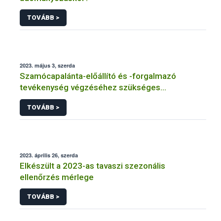
TOVÁBB >
2023. május 3, szerda
Szamócapalánta-előállító és -forgalmazó
tevékenység végzéséhez szükséges
gyümölcsfaiskolai engedélyről tájékoztat a Nébih
TOVÁBB >
2023. április 26, szerda
Elkészült a 2023-as tavaszi szezonális
ellenőrzés mérlege
TOVÁBB >