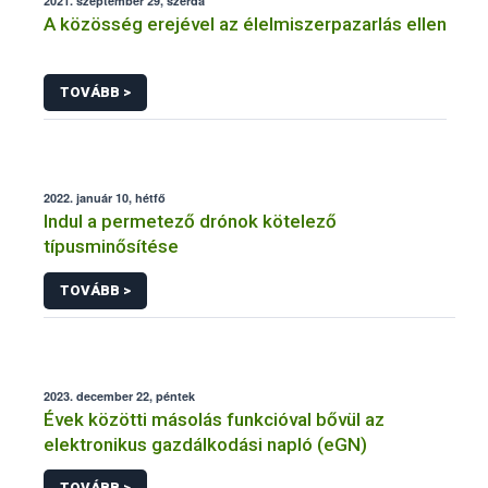
2021. szeptember 29, szerda
A közösség erejével az élelmiszerpazarlás ellen
TOVÁBB >
2022. január 10, hétfő
Indul a permetező drónok kötelező
típusminősítése
TOVÁBB >
2023. december 22, péntek
Évek közötti másolás funkcióval bővül az
elektronikus gazdálkodási napló (eGN)
TOVÁBB >