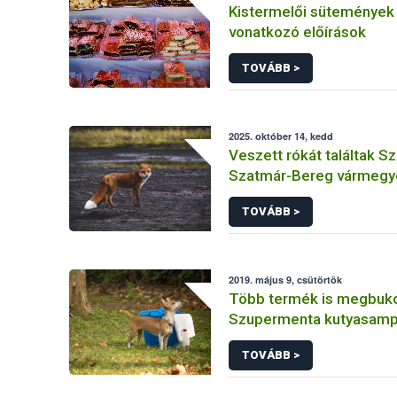
Kistermelői sütemények e
vonatkozó előírások
TOVÁBB >
2025. október 14, kedd
Veszett rókát találtak S
Szatmár-Bereg vármeg
TOVÁBB >
2019. május 9, csütörtök
Több termék is megbuko
Szupermenta kutyasamp
TOVÁBB >