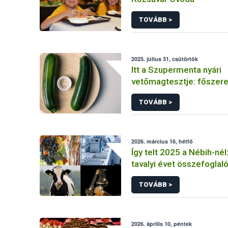
TOVÁBB >
2025. július 31, csütörtök
Itt a Szupermenta nyári
vetőmagtesztje: főszer
cukkini
TOVÁBB >
2026. március 16, hétfő
Így telt 2025 a Nébih-nél
tavalyi évet összefoglal
TOVÁBB >
2026. április 10, péntek