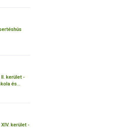
 sertéshús
I. kerület -
skola és
XIV. kerület -