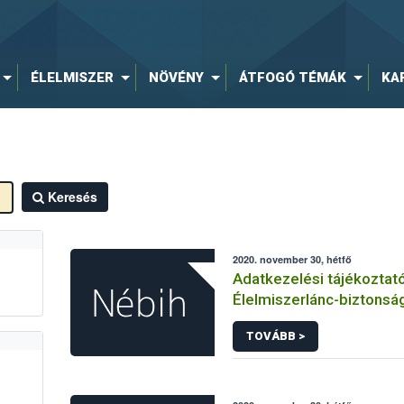
ÉLELMISZER
NÖVÉNY
ÁTFOGÓ TÉMÁK
KA
Keresés
2020. november 30, hétfő
Adatkezelési tájékoztat
Élelmiszerlánc-biztonság
Ügyfélprofil Rendszerb
TOVÁBB >
témakörben intézhető k
eljárásaihoz kapcsolódó
adatkezeléséhez