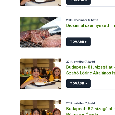
TOVÁBB >
2008. december 8, hétfő
Dioxinnal szennyezett ír
TOVÁBB >
2014. október 7, kedd
Budapest- 81. vizsgálat - I
Szabó Lőrinc Általános I
Gimnázium
TOVÁBB >
2014. október 7, kedd
Budapest- 82. vizsgálat - 
Rózsavár Óvoda