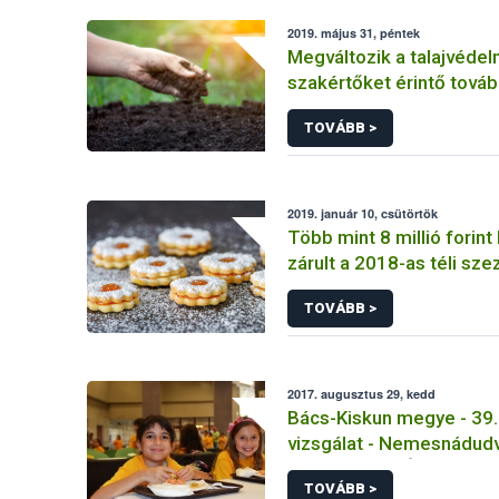
2019. május 31, péntek
Megváltozik a talajvédel
szakértőket érintő tová
struktúra
TOVÁBB >
2019. január 10, csütörtök
Több mint 8 millió forint
zárult a 2018-as téli sze
élelmiszerlánc-ellenőrz
TOVÁBB >
2017. augusztus 29, kedd
Bács-Kiskun megye - 39
vizsgálat - Nemesnádud
Nemzetiségi Óvoda Tála
TOVÁBB >