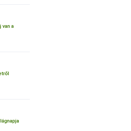
 van a
etről
ilágnapja