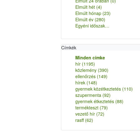
Elmúlt 24 órában
(0)
Elmúlt hét
(4)
Elmúlt hónap
(23)
Elmúlt év
(280)
Egyéni időszak…
Címkék
Minden címke
hír
(1195)
közlemény
(390)
ellenőrzés
(149)
hírek
(148)
gyermek közétkeztetés
(110)
szupermenta
(92)
gyermek étkeztetés
(88)
termékteszt
(79)
vezető hír
(72)
rasff
(62)