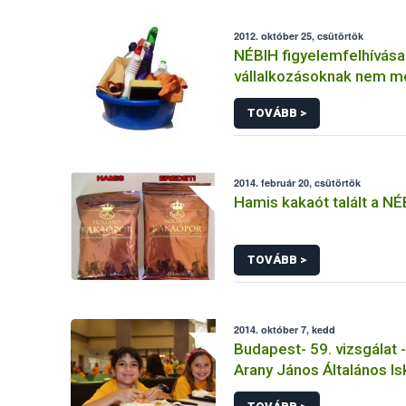
2012. október 25, csütörtök
NÉBIH figyelemfelhívása
vállalkozásoknak nem m
hatékonyságú fertőtlení
TOVÁBB >
2014. február 20, csütörtök
Hamis kakaót talált a NÉ
TOVÁBB >
2014. október 7, kedd
Budapest- 59. vizsgálat - 
Arany János Általános Is