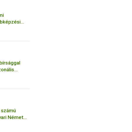
mi
bbképzési
 bírsággal
zonális
és
. számú
vari Német
lókonyha