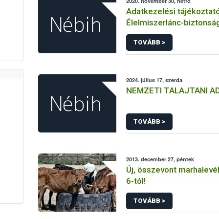
2020. november 30, hétfő
Adatkezelési tájékoztat
Élelmiszerlánc-biztonság
Ügyfélprofil Rendszerbe
TOVÁBB >
talajvédelem témakörbe
közhatalmi eljárásaihoz
adatkezeléséhez
2024. július 17, szerda
NEMZETI TALAJTANI A
TOVÁBB >
2013. december 27, péntek
Új, összevont marhalevél
6-tól!
TOVÁBB >