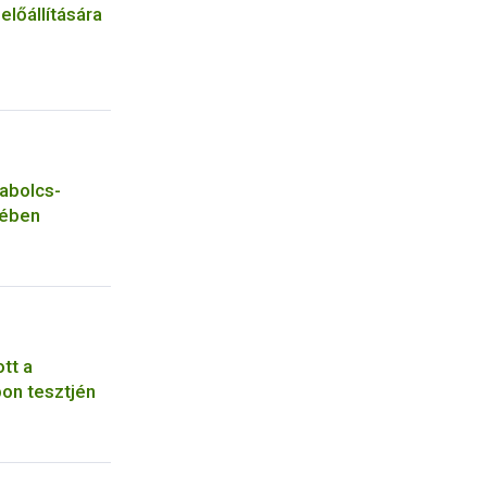
lőállítására
zabolcs-
yében
tt a
on tesztjén