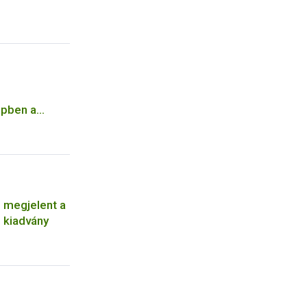
epben a
: megjelent a
ó kiadvány