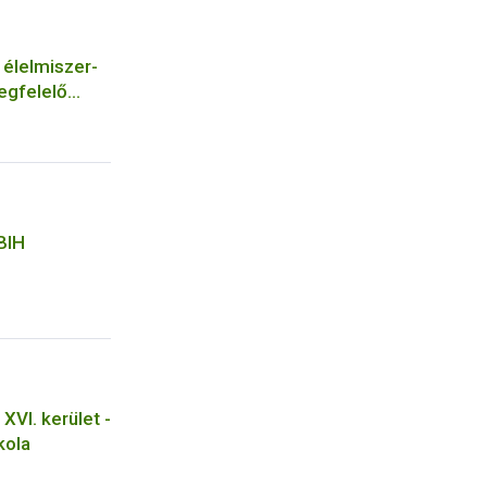
 élelmiszer-
egfelelő
tőszerekről
BIH
XVI. kerület -
kola