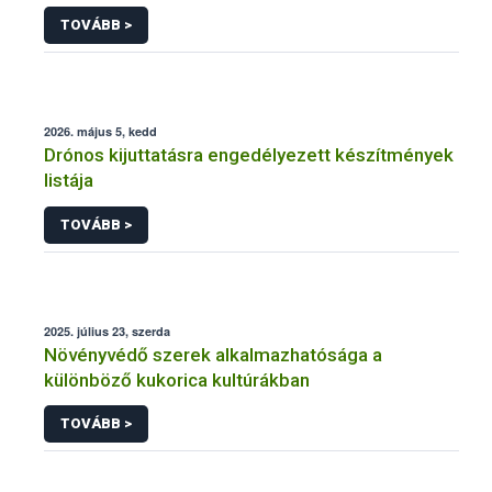
engedélyezésére, továbbá a meglévő engedély
TOVÁBB >
meghosszabbítására vagy módosítására irányuló
eljárásba
2026. május 5, kedd
Drónos kijuttatásra engedélyezett készítmények
listája
TOVÁBB >
2025. július 23, szerda
Növényvédő szerek alkalmazhatósága a
különböző kukorica kultúrákban
TOVÁBB >