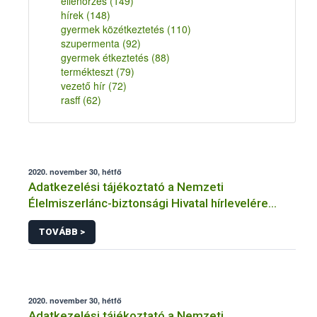
ellenőrzés
(149)
hírek
(148)
gyermek közétkeztetés
(110)
szupermenta
(92)
gyermek étkeztetés
(88)
termékteszt
(79)
vezető hír
(72)
rasff
(62)
2020. november 30, hétfő
Adatkezelési tájékoztató a Nemzeti
Élelmiszerlánc-biztonsági Hivatal hírlevelére
történő regisztrációhoz kapcsolódó
TOVÁBB >
adatkezelések vonatkozásában
2020. november 30, hétfő
Adatkezelési tájékoztató a Nemzeti