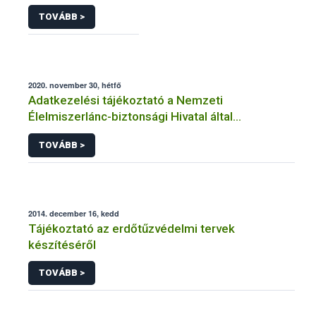
TOVÁBB >
2020. november 30, hétfő
Adatkezelési tájékoztató a Nemzeti
Élelmiszerlánc-biztonsági Hivatal által
üzemeltetett élelmiszerlánc-felügyeleti
TOVÁBB >
információs rendszerhez (FELIR) kapcsolódó
adatkezeléséhez
2014. december 16, kedd
Tájékoztató az erdőtűzvédelmi tervek
készítéséről
TOVÁBB >