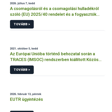
2026. július 7, kedd
A csomagolásról és a csomagolási hulladékról
szóló (EU) 2025/40 rendelet és a fogyasztók
élelmiszerekkel kapcsolatos tájékoztatásáról
TOVÁBB >
szóló 1169/2011/EU rendelet jelölési
kötelezettségeinek összehangolásáról szóló
AÉM – Nébih szakmai álláspont
2021. október 5, kedd
Az Európai Unióba történő behozatal során a
TRACES (IMSOC) rendszerben kiállított Közös
Egészségügyi Beléptetési Okmány: KEBO-D
TOVÁBB >
(angolul: CHEDD) használata
2026. február 13, péntek
EUTR ügyintézés