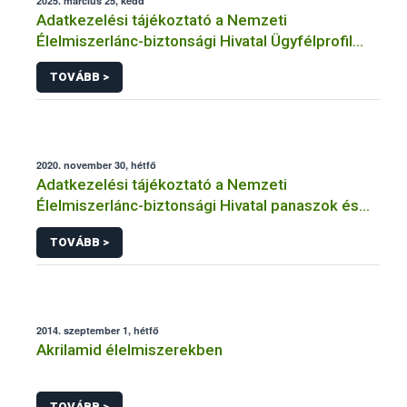
2025. március 25, kedd
Adatkezelési tájékoztató a Nemzeti
Élelmiszerlánc-biztonsági Hivatal Ügyfélprofil
Rendszerben kistermelői tevékenység
TOVÁBB >
témakörben intézhető közhatalmi eljárásaihoz
kapcsolódó adatkezeléséhez
2020. november 30, hétfő
Adatkezelési tájékoztató a Nemzeti
Élelmiszerlánc-biztonsági Hivatal panaszok és
közérdekű bejelentések kezeléséhez
TOVÁBB >
kapcsolódó adatkezeléséhez
2014. szeptember 1, hétfő
Akrilamid élelmiszerekben
TOVÁBB >