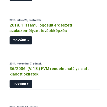
2018. július 26, csütörtök
2018. 1. számú jogosult erdészeti
szakszemélyzet továbbképzés
TOVÁBB >
2014. november 7, péntek
36/2006. (V. 18.) FVM rendelet hatálya alatt
kiadott okiratok
TOVÁBB >
2013. április 17, szerda