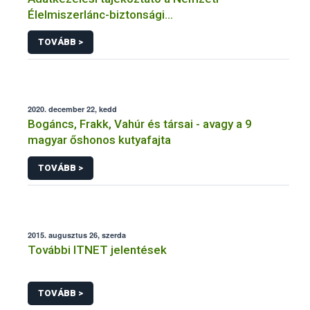
Élelmiszerlánc-biztonsági
Hivatal tevékenységéhez kötődő érintetti jogok
TOVÁBB >
gyakorlásával összefüggő adatkezeléseihez
2020. december 22, kedd
Bogáncs, Frakk, Vahúr és társai - avagy a 9
magyar őshonos kutyafajta
TOVÁBB >
2015. augusztus 26, szerda
További ITNET jelentések
TOVÁBB >