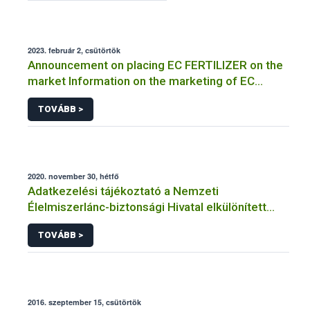
2023. február 2, csütörtök
Announcement on placing EC FERTILIZER on the
market Information on the marketing of EC
FERTILIZER and the application for a certificate
TOVÁBB >
2020. november 30, hétfő
Adatkezelési tájékoztató a Nemzeti
Élelmiszerlánc-biztonsági Hivatal elkülönített
visszaélés-bejelentési rendszerhez kapcsolódó
TOVÁBB >
adatkezeléséhez
2016. szeptember 15, csütörtök