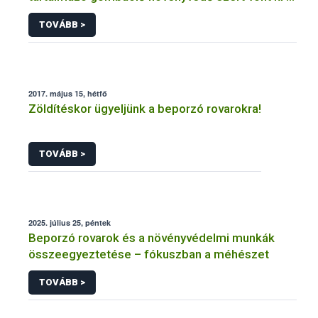
forgalomból a NÉBIH
TOVÁBB >
2017. május 15, hétfő
Zöldítéskor ügyeljünk a beporzó rovarokra!
TOVÁBB >
2025. július 25, péntek
Beporzó rovarok és a növényvédelmi munkák
összeegyeztetése – fókuszban a méhészet
TOVÁBB >