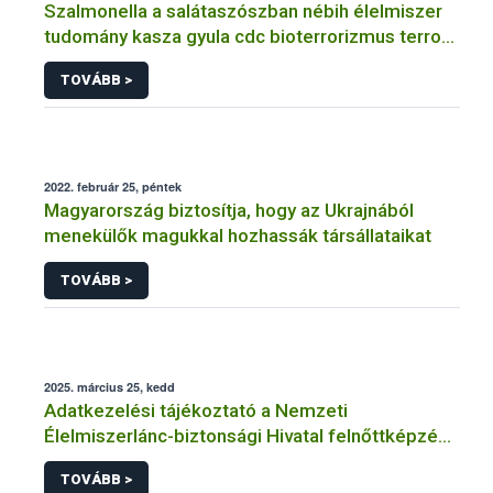
Szalmonella a salátaszószban nébih élelmiszer
tudomány kasza gyula cdc bioterrorizmus terror
lépfene
TOVÁBB >
2022. február 25, péntek
Magyarország biztosítja, hogy az Ukrajnából
menekülők magukkal hozhassák társállataikat
TOVÁBB >
2025. március 25, kedd
Adatkezelési tájékoztató a Nemzeti
Élelmiszerlánc-biztonsági Hivatal felnőttképzési
tevékenységéhez kapcsolódó adatkezeléséhez
TOVÁBB >