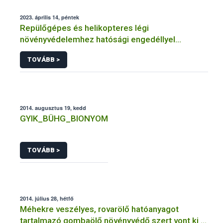
2023. április 14, péntek
Repülőgépes és helikopteres légi
növényvédelemhez hatósági engedéllyel
rendelkező szervezetek
TOVÁBB >
2014. augusztus 19, kedd
GYIK_BÜHG_BIONYOM
TOVÁBB >
2014. július 28, hétfő
Méhekre veszélyes, rovarölő hatóanyagot
tartalmazó gombaölő növényvédő szert vont ki a