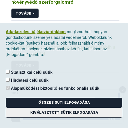
növényvédő szerforgalomról
TOVÁBB >
Adatkezelési tájékoztatónkban
megismerheti, hogyan
gondoskodunk személyes adatai védelméről. Weboldalunk
2022. január 10, hétfő
cookie-kat (sütiket) használ a jobb felhasználói élmény
A citrusfélék fokozott vizsgálatát kéri a Nébih a
érdekében, melynek biztosításához kérjük, kattintson az
forgalmazóktól
„Elfogadom” gombra.
TOVÁBB >
Statisztikai célú sütik
Hirdetési célú sütik
Alapműködést biztosító és funkcionális sütik
×
2014. június 14, szombat
A mezei pocok elleni védekezési kötelezettség
ÖSSZES SÜTI ELFOGADÁSA
a földhasználók kiemelt feladata
KIVÁLASZTOTT SÜTIK ELFOGADÁSA
TOVÁBB >