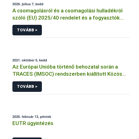
2026. július 7, kedd
A csomagolásról és a csomagolási hulladékról
szóló (EU) 2025/40 rendelet és a fogyasztók
élelmiszerekkel kapcsolatos tájékoztatásáról
TOVÁBB >
szóló 1169/2011/EU rendelet jelölési
kötelezettségeinek összehangolásáról szóló
AÉM – Nébih szakmai álláspont
2021. október 5, kedd
Az Európai Unióba történő behozatal során a
TRACES (IMSOC) rendszerben kiállított Közös
Egészségügyi Beléptetési Okmány: KEBO-D
TOVÁBB >
(angolul: CHEDD) használata
2026. február 13, péntek
EUTR ügyintézés