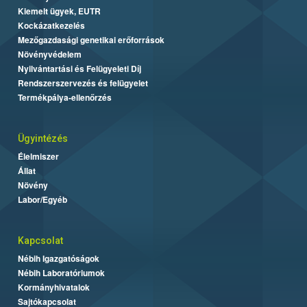
Kiemelt ügyek, EUTR
Kockázatkezelés
Mezőgazdasági genetikai erőforrások
Növényvédelem
Nyilvántartási és Felügyeleti Díj
Rendszerszervezés és felügyelet
Termékpálya-ellenőrzés
Ügyintézés
Élelmiszer
Állat
Növény
Labor/Egyéb
Kapcsolat
Nébih Igazgatóságok
Nébih Laboratóriumok
Kormányhivatalok
Sajtókapcsolat