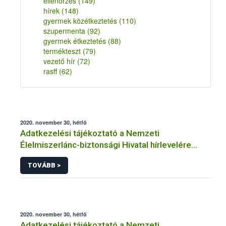
ellenőrzés
(149)
hírek
(148)
gyermek közétkeztetés
(110)
szupermenta
(92)
gyermek étkeztetés
(88)
termékteszt
(79)
vezető hír
(72)
rasff
(62)
2020. november 30, hétfő
Adatkezelési tájékoztató a Nemzeti
Élelmiszerlánc-biztonsági Hivatal hírlevelére
történő regisztrációhoz kapcsolódó
TOVÁBB >
adatkezelések vonatkozásában
2020. november 30, hétfő
Adatkezelési tájékoztató a Nemzeti