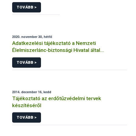
TOVÁBB >
2020. november 30, hétfő
Adatkezelési tájékoztató a Nemzeti
Élelmiszerlánc-biztonsági Hivatal által
üzemeltetett élelmiszerlánc-felügyeleti
TOVÁBB >
információs rendszerhez (FELIR) kapcsolódó
adatkezeléséhez
2014. december 16, kedd
Tájékoztató az erdőtűzvédelmi tervek
készítéséről
TOVÁBB >