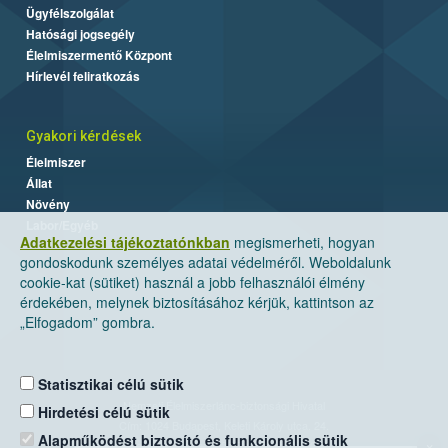
Ügyfélszolgálat
Hatósági jogsegély
Élelmiszermentő Központ
Hírlevél feliratkozás
Gyakori kérdések
Élelmiszer
Állat
Növény
Labor/Egyéb
Adatkezelési tájékoztatónkban
megismerheti, hogyan
gondoskodunk személyes adatai védelméről. Weboldalunk
cookie-kat (sütiket) használ a jobb felhasználói élmény
érdekében, melynek biztosításához kérjük, kattintson az
„Elfogadom” gombra.
Statisztikai célú sütik
Nemzeti Élelmiszerlánc-biztonsági Hivatal
Hirdetési célú sütik
Cím: 1024 Budapest, Keleti Károly utca. 24.
Alapműködést biztosító és funkcionális sütik
×
Levelezési cím: 1525 Budapest. Pf. 30.