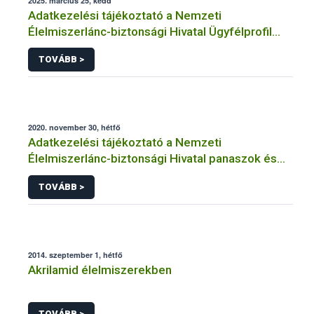
2025. március 25, kedd
Adatkezelési tájékoztató a Nemzeti
Élelmiszerlánc-biztonsági Hivatal Ügyfélprofil
Rendszerben kistermelői tevékenység
TOVÁBB >
témakörben intézhető közhatalmi eljárásaihoz
kapcsolódó adatkezeléséhez
2020. november 30, hétfő
Adatkezelési tájékoztató a Nemzeti
Élelmiszerlánc-biztonsági Hivatal panaszok és
közérdekű bejelentések kezeléséhez
TOVÁBB >
kapcsolódó adatkezeléséhez
2014. szeptember 1, hétfő
Akrilamid élelmiszerekben
TOVÁBB >