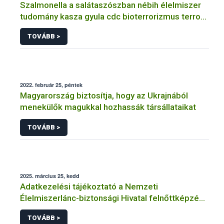
Szalmonella a salátaszószban nébih élelmiszer
tudomány kasza gyula cdc bioterrorizmus terror
lépfene
TOVÁBB >
2022. február 25, péntek
Magyarország biztosítja, hogy az Ukrajnából
menekülők magukkal hozhassák társállataikat
TOVÁBB >
2025. március 25, kedd
Adatkezelési tájékoztató a Nemzeti
Élelmiszerlánc-biztonsági Hivatal felnőttképzési
tevékenységéhez kapcsolódó adatkezeléséhez
TOVÁBB >