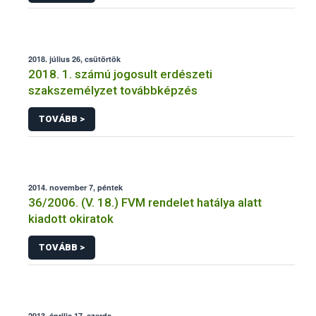
2018. július 26, csütörtök
2018. 1. számú jogosult erdészeti
szakszemélyzet továbbképzés
TOVÁBB >
2014. november 7, péntek
36/2006. (V. 18.) FVM rendelet hatálya alatt
kiadott okiratok
TOVÁBB >
2013. április 17, szerda