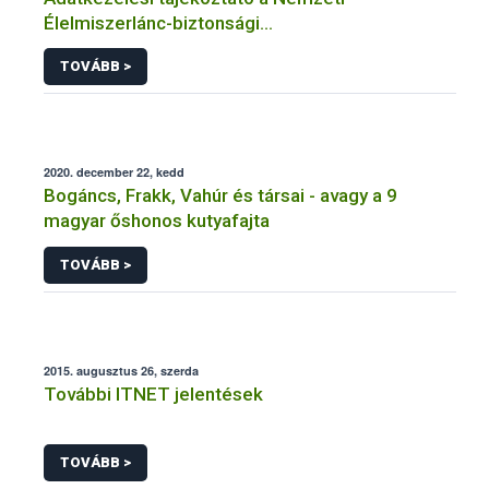
Élelmiszerlánc-biztonsági
Hivatal tevékenységéhez kötődő érintetti jogok
TOVÁBB >
gyakorlásával összefüggő adatkezeléseihez
2020. december 22, kedd
Bogáncs, Frakk, Vahúr és társai - avagy a 9
magyar őshonos kutyafajta
TOVÁBB >
2015. augusztus 26, szerda
További ITNET jelentések
TOVÁBB >