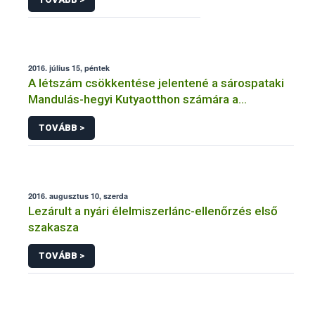
2016. július 15, péntek
A létszám csökkentése jelentené a sárospataki
Mandulás-hegyi Kutyaotthon számára a
legnagyobb segítséget
TOVÁBB >
2016. augusztus 10, szerda
Lezárult a nyári élelmiszerlánc-ellenőrzés első
szakasza
TOVÁBB >