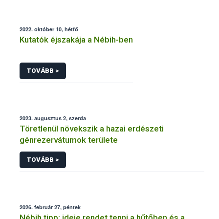
2022. október 10, hétfő
Kutatók éjszakája a Nébih-ben
TOVÁBB >
2023. augusztus 2, szerda
Töretlenül növekszik a hazai erdészeti
génrezervátumok területe
TOVÁBB >
2026. február 27, péntek
Nébih tipp: ideje rendet tenni a hűtőben és a