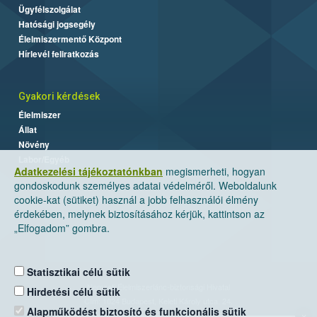
Ügyfélszolgálat
Hatósági jogsegély
Élelmiszermentő Központ
Hírlevél feliratkozás
Gyakori kérdések
Élelmiszer
Állat
Növény
Labor/Egyéb
Adatkezelési tájékoztatónkban
megismerheti, hogyan
gondoskodunk személyes adatai védelméről. Weboldalunk
cookie-kat (sütiket) használ a jobb felhasználói élmény
érdekében, melynek biztosításához kérjük, kattintson az
„Elfogadom” gombra.
Statisztikai célú sütik
Nemzeti Élelmiszerlánc-biztonsági Hivatal
Hirdetési célú sütik
Cím: 1024 Budapest, Keleti Károly utca. 24.
Alapműködést biztosító és funkcionális sütik
×
Levelezési cím: 1525 Budapest. Pf. 30.