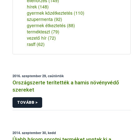
ellenőrzés
(149)
hírek
(148)
gyermek közétkeztetés
(110)
szupermenta
(92)
gyermek étkeztetés
(88)
termékteszt
(79)
vezető hír
(72)
rasff
(62)
2016. szeptember 29, csütörtök
Országszerte terítették a hamis növényvédő
szereket
TOVÁBB >
2014. szeptember 30, kedd
Újabb három sprotni terméket vontak ki a