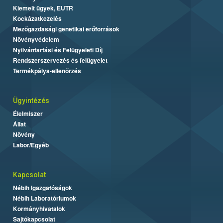
Kiemelt ügyek, EUTR
Kockázatkezelés
Mezőgazdasági genetikai erőforrások
Növényvédelem
Nyilvántartási és Felügyeleti Díj
Rendszerszervezés és felügyelet
Termékpálya-ellenőrzés
Ügyintézés
Élelmiszer
Állat
Növény
Labor/Egyéb
Kapcsolat
Nébih Igazgatóságok
Nébih Laboratóriumok
Kormányhivatalok
Sajtókapcsolat