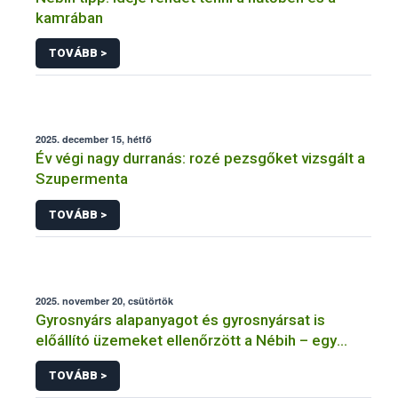
kamrában
TOVÁBB >
2025. december 15, hétfő
Év végi nagy durranás: rozé pezsgőket vizsgált a
Szupermenta
TOVÁBB >
2025. november 20, csütörtök
Gyrosnyárs alapanyagot és gyrosnyársat is
előállító üzemeket ellenőrzött a Nébih – egy
üzem működését azonnal felfüggesztették
TOVÁBB >