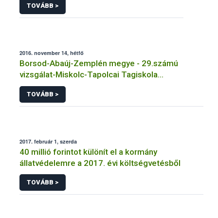
TOVÁBB >
2016. november 14, hétfő
Borsod-Abaúj-Zemplén megye - 29.számú
vizsgálat-Miskolc-Tapolcai Tagiskola
Tálalókonyha
TOVÁBB >
2017. február 1, szerda
40 millió forintot különít el a kormány
állatvédelemre a 2017. évi költségvetésből
TOVÁBB >