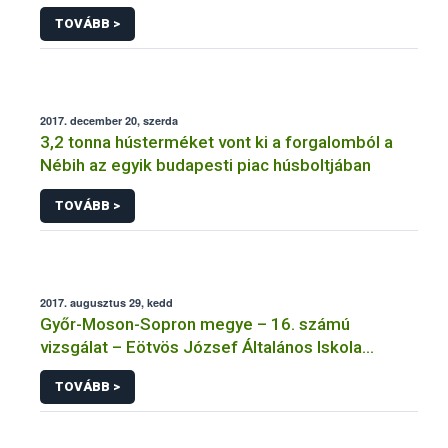
TOVÁBB >
2017. december 20, szerda
3,2 tonna hústerméket vont ki a forgalomból a
Nébih az egyik budapesti piac húsboltjában
TOVÁBB >
2017. augusztus 29, kedd
Győr-Moson-Sopron megye – 16. számú
vizsgálat – Eötvös József Általános Iskola
Tálalókonyha – Bősárkány
TOVÁBB >