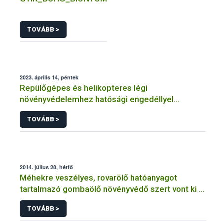
TOVÁBB >
2023. április 14, péntek
Repülőgépes és helikopteres légi
növényvédelemhez hatósági engedéllyel
rendelkező szervezetek
TOVÁBB >
2014. július 28, hétfő
Méhekre veszélyes, rovarölő hatóanyagot
tartalmazó gombaölő növényvédő szert vont ki a
forgalomból a NÉBIH
TOVÁBB >