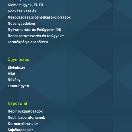
Kiemelt ügyek, EUTR
Kockázatkezelés
Mezőgazdasági genetikai erőforrások
Növényvédelem
Nyilvántartási és Felügyeleti Díj
Rendszerszervezés és felügyelet
Termékpálya-ellenőrzés
Ügyintézés
Élelmiszer
Állat
Növény
Labor/Egyéb
Kapcsolat
Nébih Igazgatóságok
Nébih Laboratóriumok
Kormányhivatalok
Sajtókapcsolat