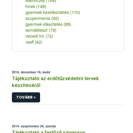
ellenőrzés
(149)
hírek
(148)
gyermek közétkeztetés
(110)
szupermenta
(92)
gyermek étkeztetés
(88)
termékteszt
(79)
vezető hír
(72)
rasff
(62)
2014. december 16, kedd
Tájékoztató az erdőtűzvédelmi tervek
készítéséről
TOVÁBB >
2014. szeptember 24, szerda
Tájékoztató a fertőző szivacsos