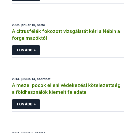
2022. január 10, hétfő
A citrusfélék fokozott vizsgálatát kéri a Nébih a
forgalmazóktól
TOVÁBB >
2014. június 14, szombat
A mezei pocok elleni védekezési kötelezettség
a földhasználók kiemelt feladata
TOVÁBB >
2024. június 5, szerda