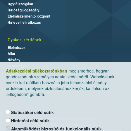
Ügyfélszolgálat
Hatósági jogsegély
Élelmiszermentő Központ
Hírlevél feliratkozás
Gyakori kérdések
Élelmiszer
Állat
Növény
Labor/Egyéb
Adatkezelési tájékoztatónkban
megismerheti, hogyan
gondoskodunk személyes adatai védelméről. Weboldalunk
cookie-kat (sütiket) használ a jobb felhasználói élmény
érdekében, melynek biztosításához kérjük, kattintson az
„Elfogadom” gombra.
Statisztikai célú sütik
Nemzeti Élelmiszerlánc-biztonsági Hivatal
Hirdetési célú sütik
Cím: 1024 Budapest, Keleti Károly utca. 24.
Alapműködést biztosító és funkcionális sütik
×
Levelezési cím: 1525 Budapest. Pf. 30.