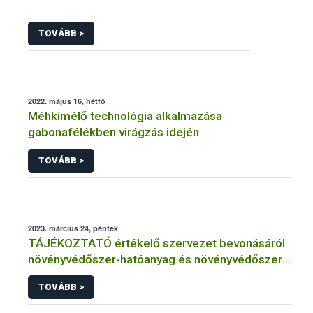
TOVÁBB >
2022. május 16, hétfő
Méhkímélő technológia alkalmazása
gabonafélékben virágzás idején
TOVÁBB >
2023. március 24, péntek
TÁJÉKOZTATÓ értékelő szervezet bevonásáról
növényvédőszer-hatóanyag és növényvédőszer
engedélyezésére, továbbá a meglévő engedély
TOVÁBB >
meghosszabbítására vagy módosítására irányuló
eljárásba