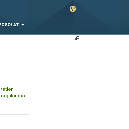
PCSOLAT
retlen
 forgalomból