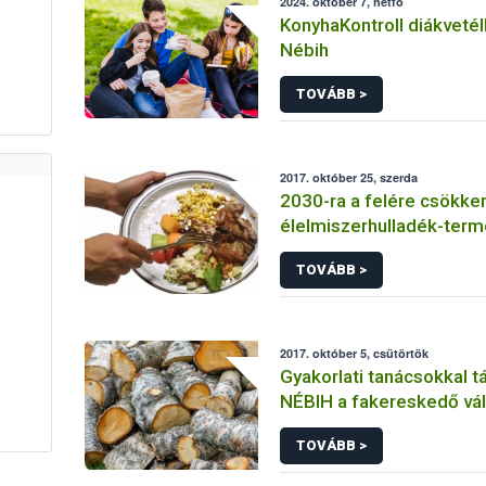
2024. október 7, hétfő
KonyhaKontroll diákvetél
Nébih
TOVÁBB >
2017. október 25, szerda
2030-ra a felére csökke
élelmiszerhulladék-term
Európában
TOVÁBB >
2017. október 5, csütörtök
Gyakorlati tanácsokkal t
NÉBIH a fakereskedő vál
TOVÁBB >