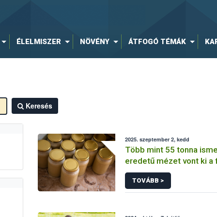
ÉLELMISZER
NÖVÉNY
ÁTFOGÓ TÉMÁK
KA
Keresés
2025. szeptember 2, kedd
Több mint 55 tonna isme
eredetű mézet vont ki a
a Nébih
TOVÁBB >