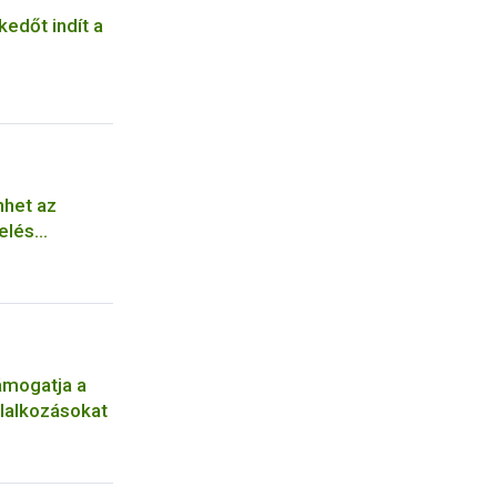
kedőt indít a
nhet az
elés
ámogatja a
lalkozásokat