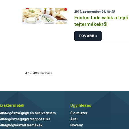
2014. szeptember 29, hétfő
Fontos tudnivalók a tejrő
tejtermékekről
TOVÁBB >
475 - 480 mutatása
Szakterületek
Ügyintézés
Állat-egészségügy és állatvédelem
Élelmiszer
Állategészségügyi diagnosztika
Állat
Állatgyógyászati termékek
Növény