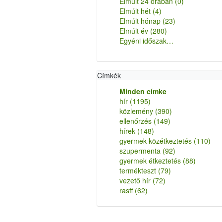
Elmúlt 24 órában
(0)
Elmúlt hét
(4)
Elmúlt hónap
(23)
Elmúlt év
(280)
Egyéni időszak…
Címkék
Minden címke
hír
(1195)
közlemény
(390)
ellenőrzés
(149)
hírek
(148)
gyermek közétkeztetés
(110)
szupermenta
(92)
gyermek étkeztetés
(88)
termékteszt
(79)
vezető hír
(72)
rasff
(62)