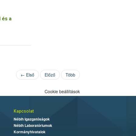
l és a
← Első
Előző
Több
Cookie beállítások
Kapcsolat
Nébih Igazgatóságok
Nébih Laboratóriumok
Kormányhivatalok