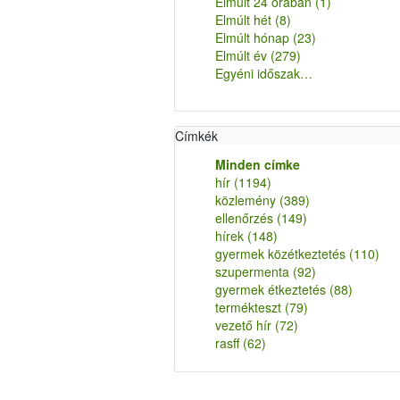
Elmúlt 24 órában
(1)
Elmúlt hét
(8)
Elmúlt hónap
(23)
Elmúlt év
(279)
Egyéni időszak…
Címkék
Minden címke
hír
(1194)
közlemény
(389)
ellenőrzés
(149)
hírek
(148)
gyermek közétkeztetés
(110)
szupermenta
(92)
gyermek étkeztetés
(88)
termékteszt
(79)
vezető hír
(72)
rasff
(62)