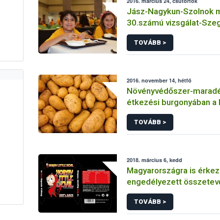
2016. március 24, csütörtök
Jász-Nagykun-Szolnok 
30.számú vizsgálat-Sze
Általános Iskola
TOVÁBB >
2016. november 14, hétfő
Növényvédőszer-maradé
étkezési burgonyában a
TOVÁBB >
2018. március 6, kedd
Magyarországra is érkez
engedélyezett összetev
tartalmazó afrodiziákum
TOVÁBB >