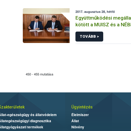
2017. augusztus 28, hétfő
Együttműködési megáll
kötött a MUISZ és a NÉB
TOVÁBB >
450 - 455 mutatása
Szakterületek
Ügyintézés
Állat-egészségügy és állatvédelem
Élelmiszer
Állategészségügyi diagnosztika
Állat
Állatgyógyászati termékek
Növény