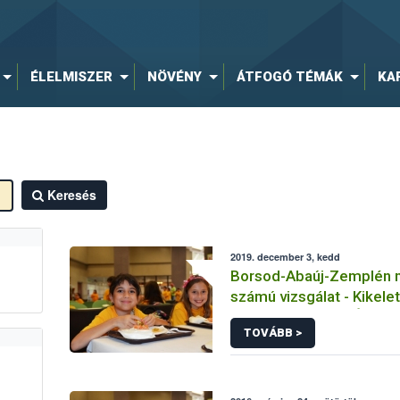
ÉLELMISZER
NÖVÉNY
ÁTFOGÓ TÉMÁK
KA
Keresés
2019. december 3, kedd
Borsod-Abaúj-Zemplén m
számú vizsgálat - Kikele
Napköziotthonos Óvoda 
TOVÁBB >
Konyha és Étkezde - Tar