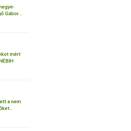
megye-
gő Gábor
kot mért
 NÉBIH
ett a nem
őket
ból