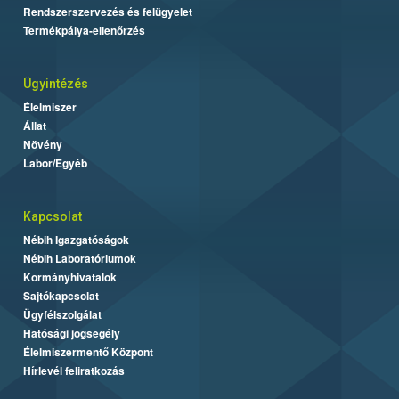
Rendszerszervezés és felügyelet
Termékpálya-ellenőrzés
Ügyintézés
Élelmiszer
Állat
Növény
Labor/Egyéb
Kapcsolat
Nébih Igazgatóságok
Nébih Laboratóriumok
Kormányhivatalok
Sajtókapcsolat
Ügyfélszolgálat
Hatósági jogsegély
Élelmiszermentő Központ
Hírlevél feliratkozás