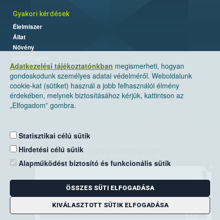
Gyakori kérdések
Élelmiszer
Állat
Növény
Labor/Egyéb
Adatkezelési tájékoztatónkban
megismerheti, hogyan
gondoskodunk személyes adatai védelméről. Weboldalunk
cookie-kat (sütiket) használ a jobb felhasználói élmény
érdekében, melynek biztosításához kérjük, kattintson az
„Elfogadom” gombra.
Statisztikai célú sütik
Nemzeti Élelmiszerlánc-biztonsági Hivatal
Hirdetési célú sütik
Cím: 1024 Budapest, Keleti Károly utca. 24.
Alapműködést biztosító és funkcionális sütik
×
Levelezési cím: 1525 Budapest. Pf. 30.
ÖSSZES SÜTI ELFOGADÁSA
E-mail:
ugyfelszolgalat@nebih.gov.hu
Zöld szám: 06-80/263-244
KIVÁLASZTOTT SÜTIK ELFOGADÁSA
Telefon: 06-1/ 336-9000