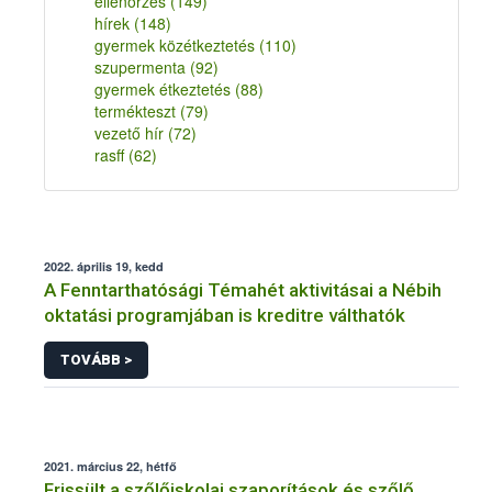
ellenőrzés
(149)
hírek
(148)
gyermek közétkeztetés
(110)
szupermenta
(92)
gyermek étkeztetés
(88)
termékteszt
(79)
vezető hír
(72)
rasff
(62)
2022. április 19, kedd
A Fenntarthatósági Témahét aktivitásai a Nébih
oktatási programjában is kreditre válthatók
TOVÁBB >
2021. március 22, hétfő
Frissült a szőlőiskolai szaporítások és szőlő