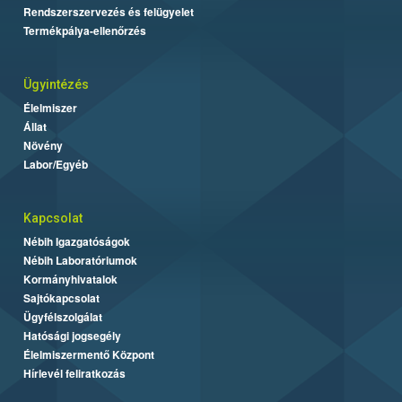
Rendszerszervezés és felügyelet
Termékpálya-ellenőrzés
Ügyintézés
Élelmiszer
Állat
Növény
Labor/Egyéb
Kapcsolat
Nébih Igazgatóságok
Nébih Laboratóriumok
Kormányhivatalok
Sajtókapcsolat
Ügyfélszolgálat
Hatósági jogsegély
Élelmiszermentő Központ
Hírlevél feliratkozás