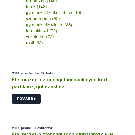
ellenőrzés
(149)
hírek
(148)
gyermek közétkeztetés
(110)
szupermenta
(92)
gyermek étkeztetés
(88)
termékteszt
(79)
vezető hír
(72)
rasff
(62)
2014. szeptember 29, hétfő
Élelmiszer-biztonsági tanácsok nyári kerti
partikhoz, grillezéshez
TOVÁBB >
2017. január 19, csütörtök
Élelmiszer-biztonsági fogalomhatározó E-G