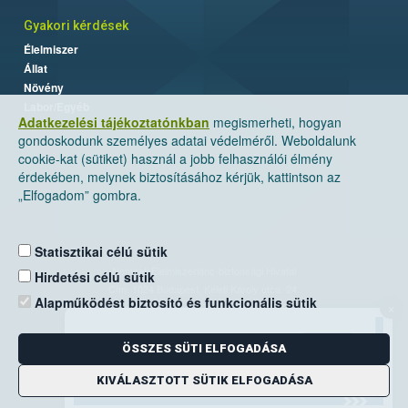
Gyakori kérdések
Élelmiszer
Állat
Növény
Labor/Egyéb
Adatkezelési tájékoztatónkban
megismerheti, hogyan
gondoskodunk személyes adatai védelméről. Weboldalunk
cookie-kat (sütiket) használ a jobb felhasználói élmény
érdekében, melynek biztosításához kérjük, kattintson az
„Elfogadom” gombra.
Statisztikai célú sütik
Nemzeti Élelmiszerlánc-biztonsági Hivatal
Hirdetési célú sütik
Cím: 1024 Budapest, Keleti Károly utca. 24.
Alapműködést biztosító és funkcionális sütik
×
Levelezési cím: 1525 Budapest. Pf. 30.
ÖSSZES SÜTI ELFOGADÁSA
E-mail:
ugyfelszolgalat@nebih.gov.hu
Zöld szám: 06-80/263-244
KIVÁLASZTOTT SÜTIK ELFOGADÁSA
Telefon: 06-1/ 336-9000