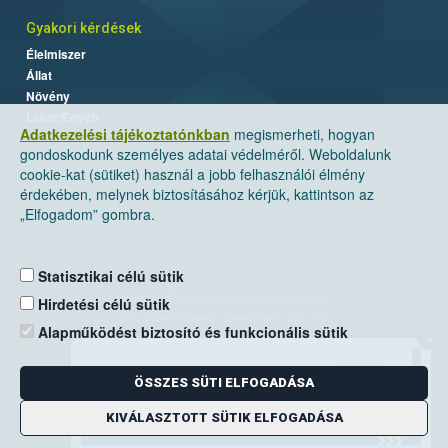
Gyakori kérdések
Élelmiszer
Állat
Növény
Labor/Egyéb
Adatkezelési tájékoztatónkban
megismerheti, hogyan
gondoskodunk személyes adatai védelméről. Weboldalunk
cookie-kat (sütiket) használ a jobb felhasználói élmény
érdekében, melynek biztosításához kérjük, kattintson az
„Elfogadom” gombra.
Statisztikai célú sütik
Nemzeti Élelmiszerlánc-biztonsági Hivatal
Hirdetési célú sütik
Cím: 1024 Budapest, Keleti Károly utca. 24.
Alapműködést biztosító és funkcionális sütik
×
Levelezési cím: 1525 Budapest. Pf. 30.
ÖSSZES SÜTI ELFOGADÁSA
E-mail:
ugyfelszolgalat@nebih.gov.hu
Zöld szám: 06-80/263-244
KIVÁLASZTOTT SÜTIK ELFOGADÁSA
Telefon: 06-1/ 336-9000