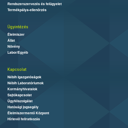
Rendszerszervezés és felügyelet
Termékpálya-ellenőrzés
Ügyintézés
Élelmiszer
Állat
Növény
Labor/Egyéb
Kapcsolat
Nébih Igazgatóságok
Nébih Laboratóriumok
Kormányhivatalok
Sajtókapcsolat
Ügyfélszolgálat
Hatósági jogsegély
Élelmiszermentő Központ
Hírlevél feliratkozás