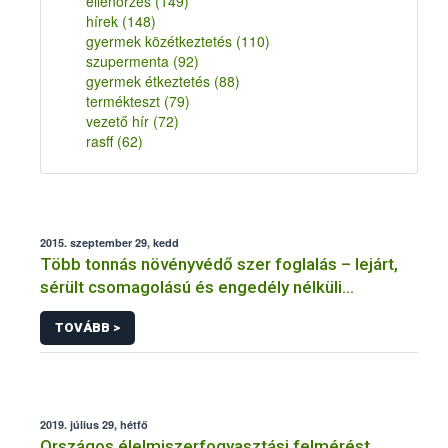
ellenőrzés
(149)
hírek
(148)
gyermek közétkeztetés
(110)
szupermenta
(92)
gyermek étkeztetés
(88)
termékteszt
(79)
vezető hír
(72)
rasff
(62)
2015. szeptember 29, kedd
Több tonnás növényvédő szer foglalás – lejárt,
sérült csomagolású és engedély nélküli
termékek is akadtak
TOVÁBB >
2019. július 29, hétfő
Országos élelmiszerfogyasztási felmérést