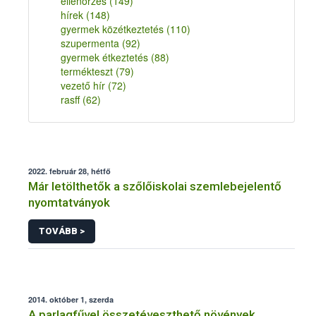
ellenőrzés
(149)
hírek
(148)
gyermek közétkeztetés
(110)
szupermenta
(92)
gyermek étkeztetés
(88)
termékteszt
(79)
vezető hír
(72)
rasff
(62)
2022. február 28, hétfő
Már letölthetők a szőlőiskolai szemlebejelentő
nyomtatványok
TOVÁBB >
2014. október 1, szerda
A parlagfűvel összetéveszthető növények