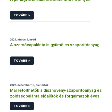
TOVÁBB >
2021. június 1, kedd
A szamócapalánta is gyümölcs szaporítóanyag
TOVÁBB >
2022. december 15, csütörtök
Már letölthetők a dísznövény-szaporítóanyag és
zöldségpalánta előállítók és forgalmazók éves
bejelentőlapjai
TOVÁBB >