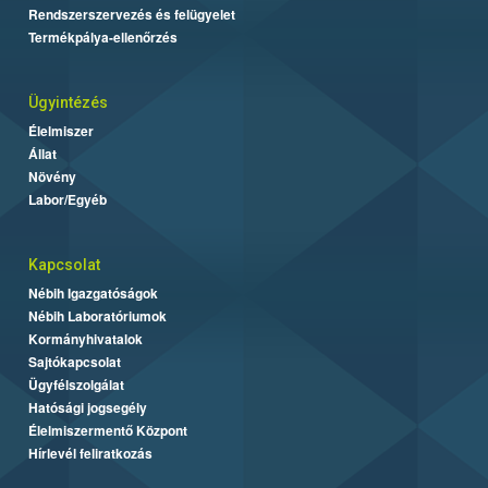
Rendszerszervezés és felügyelet
Termékpálya-ellenőrzés
Ügyintézés
Élelmiszer
Állat
Növény
Labor/Egyéb
Kapcsolat
Nébih Igazgatóságok
Nébih Laboratóriumok
Kormányhivatalok
Sajtókapcsolat
Ügyfélszolgálat
Hatósági jogsegély
Élelmiszermentő Központ
Hírlevél feliratkozás