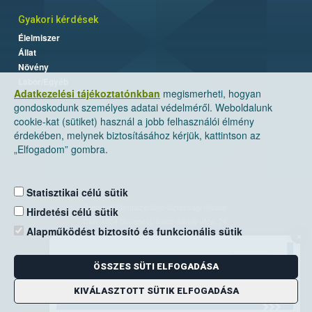
Gyakori kérdések
Élelmiszer
Állat
Növény
Labor/Egyéb
Adatkezelési tájékoztatónkban
megismerheti, hogyan
gondoskodunk személyes adatai védelméről. Weboldalunk
cookie-kat (sütiket) használ a jobb felhasználói élmény
érdekében, melynek biztosításához kérjük, kattintson az
„Elfogadom” gombra.
Statisztikai célú sütik
Nemzeti Élelmiszerlánc-biztonsági Hivatal
Hirdetési célú sütik
Cím: 1024 Budapest, Keleti Károly utca. 24.
Alapműködést biztosító és funkcionális sütik
×
Levelezési cím: 1525 Budapest. Pf. 30.
ÖSSZES SÜTI ELFOGADÁSA
E-mail:
ugyfelszolgalat@nebih.gov.hu
Zöld szám: 06-80/263-244
KIVÁLASZTOTT SÜTIK ELFOGADÁSA
Telefon: 06-1/ 336-9000