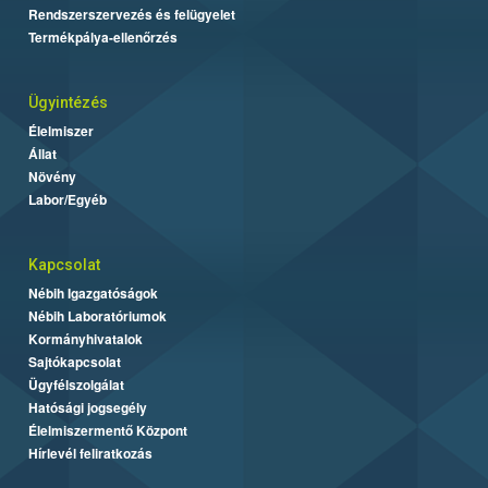
Rendszerszervezés és felügyelet
Termékpálya-ellenőrzés
Ügyintézés
Élelmiszer
Állat
Növény
Labor/Egyéb
Kapcsolat
Nébih Igazgatóságok
Nébih Laboratóriumok
Kormányhivatalok
Sajtókapcsolat
Ügyfélszolgálat
Hatósági jogsegély
Élelmiszermentő Központ
Hírlevél feliratkozás