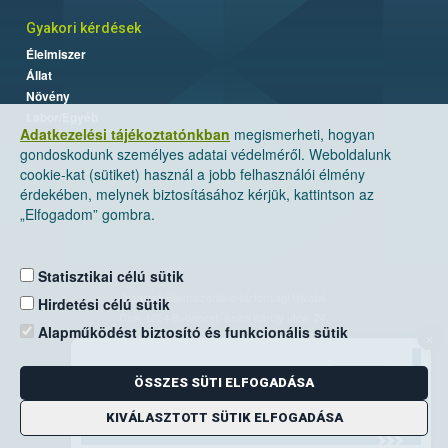
Gyakori kérdések
Élelmiszer
Állat
Növény
Labor/Egyéb
Adatkezelési tájékoztatónkban
megismerheti, hogyan
gondoskodunk személyes adatai védelméről. Weboldalunk
cookie-kat (sütiket) használ a jobb felhasználói élmény
érdekében, melynek biztosításához kérjük, kattintson az
„Elfogadom” gombra.
Statisztikai célú sütik
Nemzeti Élelmiszerlánc-biztonsági Hivatal
Hirdetési célú sütik
Cím: 1024 Budapest, Keleti Károly utca. 24.
Alapműködést biztosító és funkcionális sütik
×
Levelezési cím: 1525 Budapest. Pf. 30.
ÖSSZES SÜTI ELFOGADÁSA
E-mail:
ugyfelszolgalat@nebih.gov.hu
Zöld szám: 06-80/263-244
KIVÁLASZTOTT SÜTIK ELFOGADÁSA
Telefon: 06-1/ 336-9000