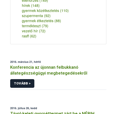
ellenőrzés
(149)
hírek
(148)
gyermek közétkeztetés
(110)
szupermenta
(92)
gyermek étkeztetés
(88)
termékteszt
(79)
vezető hír
(72)
rasff
(62)
2016. március 21, hétfő
Konferencia az újonnan felbukkanó
állategészségügyi megbetegedésekről
TOVÁBB >
2016. július 26, kedd
Távol-keleti gyorséttermet zárt be a NÉBIH