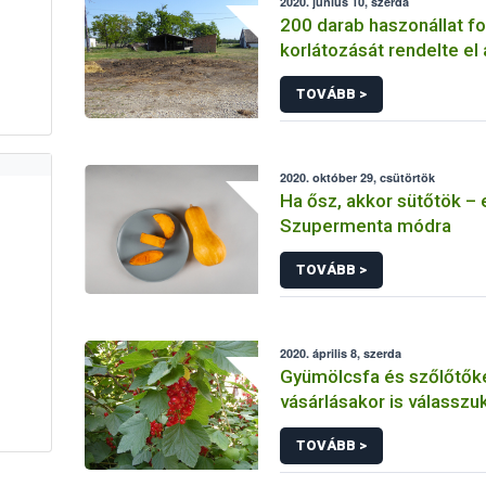
2020. június 10, szerda
200 darab haszonállat f
korlátozását rendelte el
Pest megyei állattartó t
TOVÁBB >
2020. október 29, csütörtök
Ha ősz, akkor sütőtök – 
Szupermenta módra
TOVÁBB >
2020. április 8, szerda
Gyümölcsfa és szőlőtők
vásárlásakor is válasszuk
TOVÁBB >