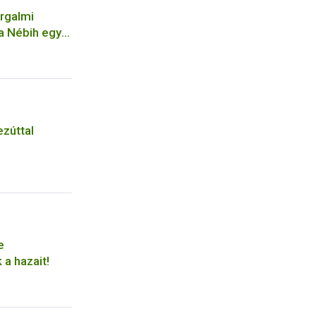
orgalmi
 a Nébih egy
elepen
ezúttal
e
 a hazait!