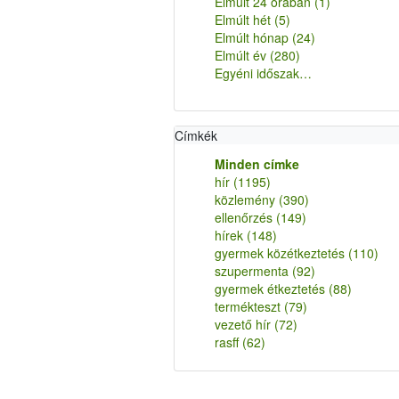
Elmúlt 24 órában
(1)
Elmúlt hét
(5)
Elmúlt hónap
(24)
Elmúlt év
(280)
Egyéni időszak…
Címkék
Minden címke
hír
(1195)
közlemény
(390)
ellenőrzés
(149)
hírek
(148)
gyermek közétkeztetés
(110)
szupermenta
(92)
gyermek étkeztetés
(88)
termékteszt
(79)
vezető hír
(72)
rasff
(62)