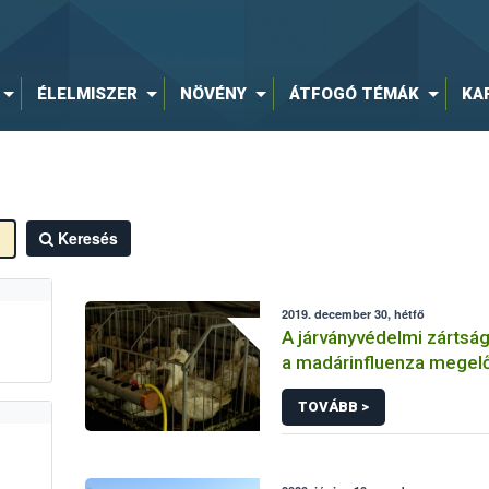
ÉLELMISZER
NÖVÉNY
ÁTFOGÓ TÉMÁK
KA
Keresés
2019. december 30, hétfő
A járványvédelmi zártság
a madárinfluenza mege
záloga
TOVÁBB >