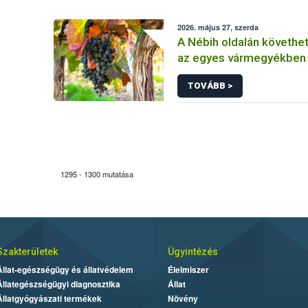
2026. május 27, szerda
A Nébih oldalán követhet
az egyes vármegyékben 
amerikai szőlőkabóca el
TOVÁBB >
1295 - 1300 mutatása
Szakterületek
Ügyintézés
Állat-egészségügy és állatvédelem
Élelmiszer
Állategészségügyi diagnosztika
Állat
Állatgyógyászati termékek
Növény