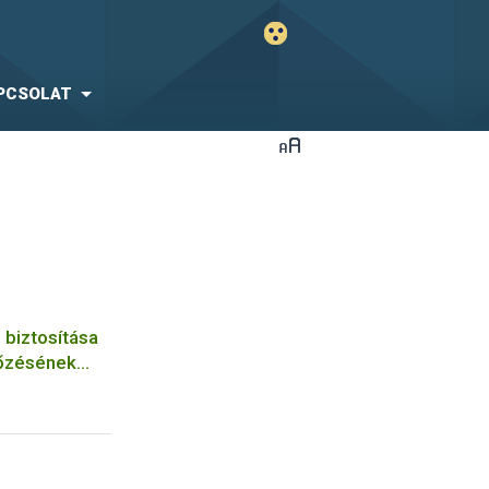
PCSOLAT
 biztosítása
lőzésének