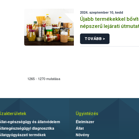
2024. szeptember 10, kedd
Újabb termékekkel bővít
népszerű lejárati útmuta
TOVÁBB >
1265 - 1270 mutatása
Szakterületek
Ügyintézés
Állat-egészségügy és állatvédelem
Élelmiszer
Állategészségügyi diagnosztika
Állat
Állatgyógyászati termékek
Növény