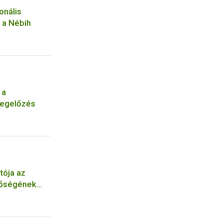
onális
t a Nébih
 a
megelőzés
tója az
nőségének