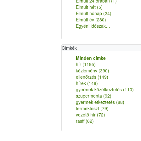
Elmúlt 24 órában
(1)
Elmúlt hét
(5)
Elmúlt hónap
(24)
Elmúlt év
(280)
Egyéni időszak…
Címkék
Minden címke
hír
(1195)
közlemény
(390)
ellenőrzés
(149)
hírek
(148)
gyermek közétkeztetés
(110)
szupermenta
(92)
gyermek étkeztetés
(88)
termékteszt
(79)
vezető hír
(72)
rasff
(62)