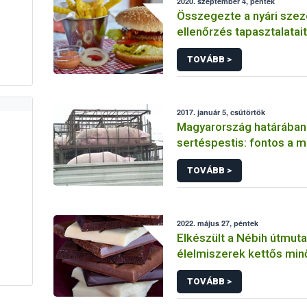
2020. szeptember 4, péntek
Összegezte a nyári szez
ellenőrzés tapasztalatai
TOVÁBB >
2017. január 5, csütörtök
Magyarország határában
sertéspestis: fontos a 
TOVÁBB >
2022. május 27, péntek
Elkészült a Nébih útmuta
élelmiszerek kettős mi
vizsgálatához
TOVÁBB >