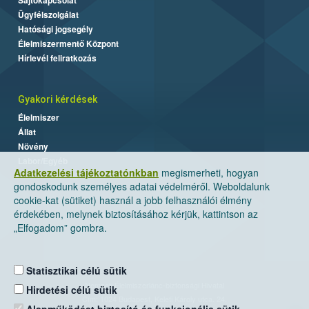
Ügyfélszolgálat
Hatósági jogsegély
Élelmiszermentő Központ
Hírlevél feliratkozás
Gyakori kérdések
Élelmiszer
Állat
Növény
Labor/Egyéb
Adatkezelési tájékoztatónkban
megismerheti, hogyan
gondoskodunk személyes adatai védelméről. Weboldalunk
cookie-kat (sütiket) használ a jobb felhasználói élmény
érdekében, melynek biztosításához kérjük, kattintson az
„Elfogadom” gombra.
Statisztikai célú sütik
Nemzeti Élelmiszerlánc-biztonsági Hivatal
Hirdetési célú sütik
Cím: 1024 Budapest, Keleti Károly utca. 24.