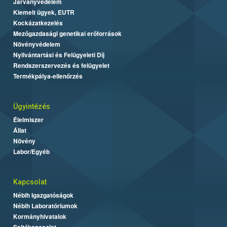
Járványvédelem
Kiemelt ügyek, EUTR
Kockázatkezelés
Mezőgazdasági genetikai erőforrások
Növényvédelem
Nyilvántartási és Felügyeleti Díj
Rendszerszervezés és felügyelet
Termékpálya-ellenőrzés
Ügyintézés
Élelmiszer
Állat
Növény
Labor/Egyéb
Kapcsolat
Nébih Igazgatóságok
Nébih Laboratóriumok
Kormányhivatalok
Sajtókapcsolat