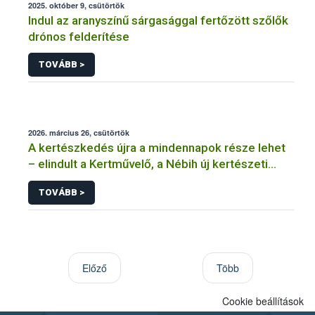
2025. október 9, csütörtök
Indul az aranyszínű sárgasággal fertőzött szőlők
drónos felderítése
TOVÁBB >
2026. március 26, csütörtök
A kertészkedés újra a mindennapok része lehet
– elindult a Kertművelő, a Nébih új kertészeti
programja
TOVÁBB >
Előző
Több
Cookie beállítások