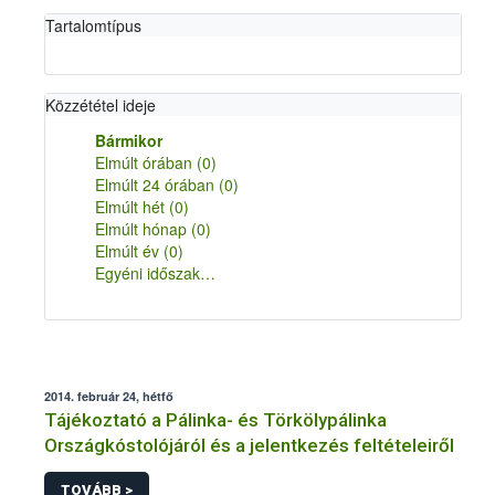
Tartalomtípus
Közzététel ideje
Bármikor
Elmúlt órában
(0)
Elmúlt 24 órában
(0)
Elmúlt hét
(0)
Elmúlt hónap
(0)
Elmúlt év
(0)
Egyéni időszak…
2014. február 24, hétfő
Tájékoztató a Pálinka- és Törkölypálinka
Országkóstolójáról és a jelentkezés feltételeiről
TOVÁBB >