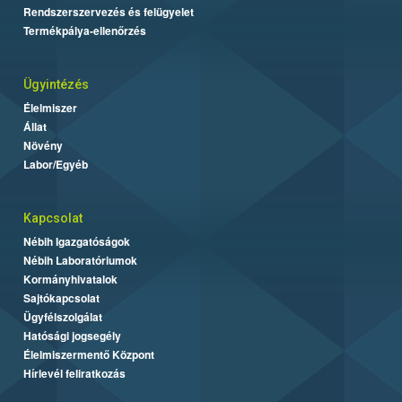
Rendszerszervezés és felügyelet
Termékpálya-ellenőrzés
Ügyintézés
Élelmiszer
Állat
Növény
Labor/Egyéb
Kapcsolat
Nébih Igazgatóságok
Nébih Laboratóriumok
Kormányhivatalok
Sajtókapcsolat
Ügyfélszolgálat
Hatósági jogsegély
Élelmiszermentő Központ
Hírlevél feliratkozás