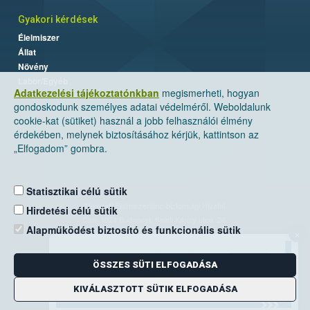
Gyakori kérdések
Élelmiszer
Állat
Növény
Labor/Egyéb
Adatkezelési tájékoztatónkban
megismerheti, hogyan
gondoskodunk személyes adatai védelméről. Weboldalunk
cookie-kat (sütiket) használ a jobb felhasználói élmény
érdekében, melynek biztosításához kérjük, kattintson az
„Elfogadom” gombra.
Statisztikai célú sütik
Nemzeti Élelmiszerlánc-biztonsági Hivatal
Hirdetési célú sütik
Cím: 1024 Budapest, Keleti Károly utca. 24.
Alapműködést biztosító és funkcionális sütik
×
Levelezési cím: 1525 Budapest. Pf. 30.
ÖSSZES SÜTI ELFOGADÁSA
E-mail:
ugyfelszolgalat@nebih.gov.hu
Zöld szám: 06-80/263-244
KIVÁLASZTOTT SÜTIK ELFOGADÁSA
Telefon: 06-1/ 336-9000