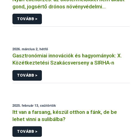
gond, jogsértő drónos növényvédelmi
szolgáltatókat azonban „tetten ért” a hatóság
TOVÁBB >
2026. március 2, hétfő
Gasztronómiai innovációk és hagyományok: X.
Közétkeztetési Szakácsverseny a SIRHA-n
TOVÁBB >
2025. február 13, csütörtök
Itt van a farsang, készül otthon a fánk, de be
lehet vinni a sulibálba?
TOVÁBB >