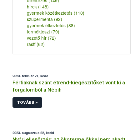
ellenőrzés
(149)
hírek
(148)
gyermek közétkeztetés
(110)
szupermenta
(92)
gyermek étkeztetés
(88)
termékteszt
(79)
vezető hír
(72)
rasff
(62)
2023. február 21, kedd
Férfiaknak szánt étrend-kiegészítőket vont ki a
forgalomból a Nébih
TOVÁBB >
2023. augusztus 22, kedd
Nyári ellenőrzés: az ökotermelőkkel nem akadt